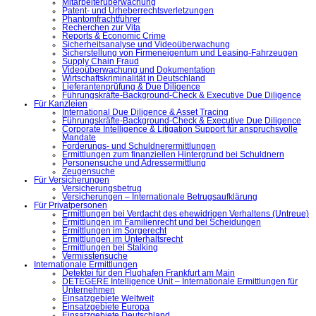
Mitarbeiterüberwachung
Patent- und Urheberrechtsverletzungen
Phantomfrachtführer
Recherchen zur Vita
Reports & Economic Crime
Sicherheitsanalyse und Videoüberwachung
Sicherstellung von Firmeneigentum und Leasing-Fahrzeugen
Supply Chain Fraud
Videoüberwachung und Dokumentation
Wirtschaftskriminalität in Deutschland
Lieferantenprüfung & Due Diligence
Führungskräfte-Background-Check & Executive Due Diligence
Für Kanzleien
International Due Diligence & Asset Tracing
Führungskräfte-Background-Check & Executive Due Diligence
Corporate Intelligence & Litigation Support für anspruchsvolle
Mandate
Forderungs- und Schuldnerermittlungen
Ermittlungen zum finanziellen Hintergrund bei Schuldnern
Personensuche und Adressermittlung
Zeugensuche
Für Versicherungen
Versicherungsbetrug
Versicherungen – Internationale Betrugsaufklärung
Für Privatpersonen
Ermittlungen bei Verdacht des ehewidrigen Verhaltens (Untreue)
Ermittlungen im Familienrecht und bei Scheidungen
Ermittlungen im Sorgerecht
Ermittlungen im Unterhaltsrecht
Ermittlungen bei Stalking
Vermisstensuche
Internationale Ermittlungen
Detektei für den Flughafen Frankfurt am Main
DETEGERE Intelligence Unit – Internationale Ermittlungen für
Unternehmen
Einsatzgebiete Weltweit
Einsatzgebiete Europa
Einsatzgebiete Deutschland