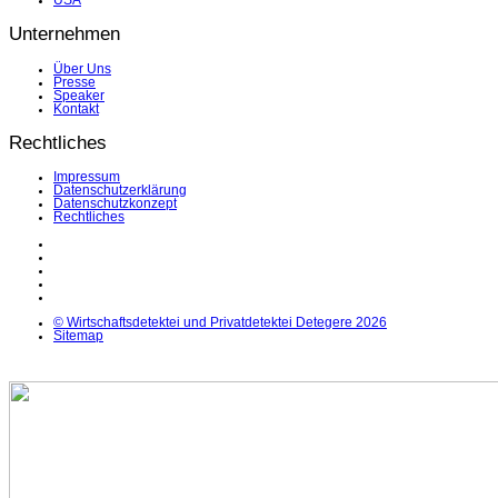
USA
Unternehmen
Über Uns
Presse
Speaker
Kontakt
Rechtliches
Impressum
Datenschutzerklärung
Datenschutzkonzept
Rechtliches
LinkedIn
Facebook
Instagram
YouTube
X
© Wirtschaftsdetektei und Privatdetektei Detegere 2026
Sitemap