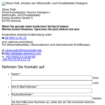
Oliver Peth
Privat Investigation Service Detegere /
Wirtschafts- und Privatdetektei
Emmy-Noether-Straße 5
63755 Alzenau
Wenn Sie gerade einen konkreten Verdacht haben:
Warten kostet Beweise. Sprechen Sie jetzt diskret mit uns:
Kostenfreie diskrete Erstberatung unter:
☎️
08 00/0 12 02 23
(nur national erreichbar)
Für Wirtschaftsdelikte, Observationen und internationale Ermittlungen.
📩
oliver.peth@kriminalistik.info
🌐
https://detektei-detegere.com
📞
+49 (0)6023 9 29 68 80
+49 (0)170 24 8 12 78
Nehmen Sie Kontakt auf
Name
*
First
Last
Ihre E-Mail Adresse
*
Rückrufnummer
*
Geben
Sie hier bitte eine Nummer an, unter der wir Sie erreichen können.