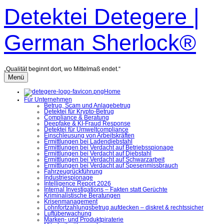
Zum
Detektei Detegere |
Inhalt
überspringen
German Sherlock®
„Qualität beginnt dort, wo Mittelmaß endet.“
Menü
Home
Für Unternehmen
Betrug, Scam und Anlagebetrug
Detektei für Krypto-Betrug
Compliance & Beratung
Deepfake & KI-Fraud Response
Detektei für Umweltcompliance
Einschleusung von Arbeitskräften
Ermittlungen bei Ladendiebstahl
Ermittlungen bei Verdacht auf Betriebsspionage
Ermittlungen bei Verdacht auf Diebstahl
Ermittlungen bei Verdacht auf Schwarzarbeit
Ermittlungen bei Verdacht auf Spesenmissbrauch
Fahrzeugrückführung
Industriespionage
Intelligence Report 2026
Internal Investigations – Fakten statt Gerüchte
Kriminalistische Beratungen
Krisenmanagement
Lohnfortzahlungsbetrug aufdecken – diskret & rechtssicher
Luftüberwachung
Marken- und Produktpiraterie