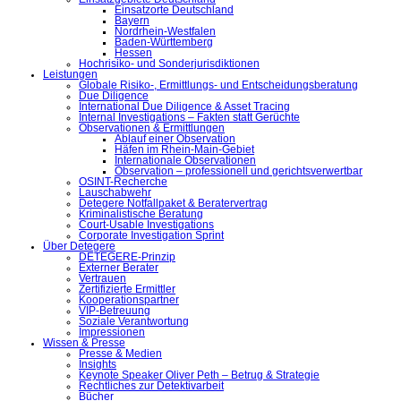
Einsatzorte Deutschland
Bayern
Nordrhein-Westfalen
Baden-Württemberg
Hessen
Hochrisiko- und Sonderjurisdiktionen
Leistungen
Globale Risiko-, Ermittlungs- und Entscheidungsberatung
Due Diligence
International Due Diligence & Asset Tracing
Internal Investigations – Fakten statt Gerüchte
Observationen & Ermittlungen
Ablauf einer Observation
Häfen im Rhein-Main-Gebiet
Internationale Observationen
Observation – professionell und gerichtsverwertbar
OSINT-Recherche
Lauschabwehr
Detegere Notfallpaket & Beratervertrag
Kriminalistische Beratung
Court-Usable Investigations
Corporate Investigation Sprint
Über Detegere
DETEGERE-Prinzip
Externer Berater
Vertrauen
Zertifizierte Ermittler
Kooperationspartner
VIP-Betreuung
Soziale Verantwortung
Impressionen
Wissen & Presse
Presse & Medien
Insights
Keynote Speaker Oliver Peth – Betrug & Strategie
Rechtliches zur Detektivarbeit
Bücher