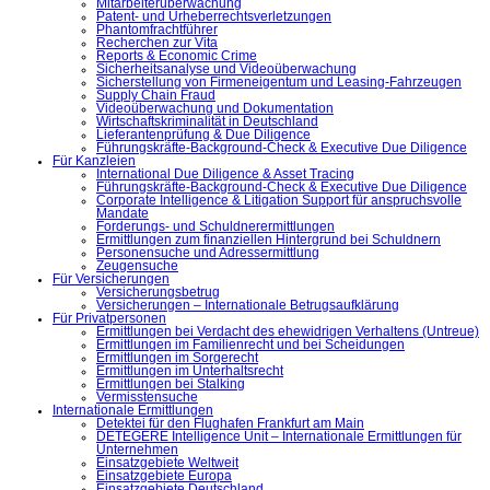
Mitarbeiterüberwachung
Patent- und Urheberrechtsverletzungen
Phantomfrachtführer
Recherchen zur Vita
Reports & Economic Crime
Sicherheitsanalyse und Videoüberwachung
Sicherstellung von Firmeneigentum und Leasing-Fahrzeugen
Supply Chain Fraud
Videoüberwachung und Dokumentation
Wirtschaftskriminalität in Deutschland
Lieferantenprüfung & Due Diligence
Führungskräfte-Background-Check & Executive Due Diligence
Für Kanzleien
International Due Diligence & Asset Tracing
Führungskräfte-Background-Check & Executive Due Diligence
Corporate Intelligence & Litigation Support für anspruchsvolle
Mandate
Forderungs- und Schuldnerermittlungen
Ermittlungen zum finanziellen Hintergrund bei Schuldnern
Personensuche und Adressermittlung
Zeugensuche
Für Versicherungen
Versicherungsbetrug
Versicherungen – Internationale Betrugsaufklärung
Für Privatpersonen
Ermittlungen bei Verdacht des ehewidrigen Verhaltens (Untreue)
Ermittlungen im Familienrecht und bei Scheidungen
Ermittlungen im Sorgerecht
Ermittlungen im Unterhaltsrecht
Ermittlungen bei Stalking
Vermisstensuche
Internationale Ermittlungen
Detektei für den Flughafen Frankfurt am Main
DETEGERE Intelligence Unit – Internationale Ermittlungen für
Unternehmen
Einsatzgebiete Weltweit
Einsatzgebiete Europa
Einsatzgebiete Deutschland