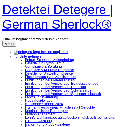
Zum
Detektei Detegere |
Inhalt
überspringen
German Sherlock®
„Qualität beginnt dort, wo Mittelmaß endet.“
Menü
Home
Für Unternehmen
Betrug, Scam und Anlagebetrug
Detektei für Krypto-Betrug
Compliance & Beratung
Deepfake & KI-Fraud Response
Detektei für Umweltcompliance
Einschleusung von Arbeitskräften
Ermittlungen bei Ladendiebstahl
Ermittlungen bei Verdacht auf Betriebsspionage
Ermittlungen bei Verdacht auf Diebstahl
Ermittlungen bei Verdacht auf Schwarzarbeit
Ermittlungen bei Verdacht auf Spesenmissbrauch
Fahrzeugrückführung
Industriespionage
Intelligence Report 2026
Internal Investigations – Fakten statt Gerüchte
Kriminalistische Beratungen
Krisenmanagement
Lohnfortzahlungsbetrug aufdecken – diskret & rechtssicher
Luftüberwachung
Marken- und Produktpiraterie