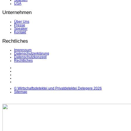
Spanien
USA
Unternehmen
Über Uns
Presse
Speaker
Kontakt
Rechtliches
Impressum
Datenschutzerklärung
Datenschutzkonzept
Rechtliches
LinkedIn
Facebook
Instagram
YouTube
X
© Wirtschaftsdetektei und Privatdetektei Detegere 2026
Sitemap