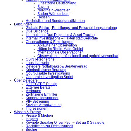
Einsatzorte Deutschland
Bayern
Nordrhein-Westfalen
Baden-Württemberg
Hessen
Hochrisiko- und Sonderjurisdiktionen
Leistungen
Globale Risiko-, Ermittlungs- und Entscheidungsberatung
Due Diligence
International Due Diligence & Asset Tracing
Internal Investigations – Fakten statt Gerüchte
Observationen & Ermittlungen
Ablauf einer Observation
Häfen im Rhein-Main-Gebiet
Internationale Observationen
Observation – professionell und gerichtsverwertbar
OSINT-Recherche
Lauschabwehr
Detegere Notfallpaket & Beratervertrag
Kriminalistische Beratung
Court-Usable Investigations
Corporate Investigation Sprint
Über Detegere
DETEGERE-Prinzip
Externer Berater
Vertrauen
Zertifizierte Ermittler
Kooperationspartner
VIP-Betreuung
Soziale Verantwortung
Impressionen
Wissen & Presse
Presse & Medien
Insights
Keynote Speaker Oliver Peth – Betrug & Strategie
Rechtliches zur Detektivarbeit
Bücher