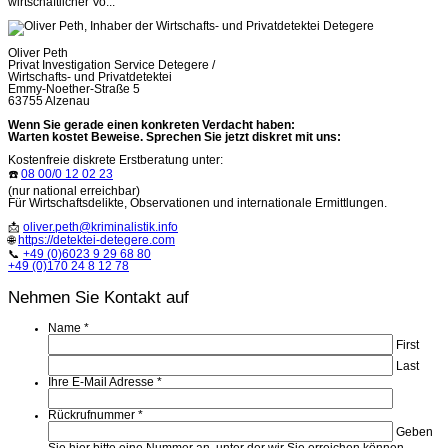
wirtschaftlicher Vo...
Oliver Peth
Privat Investigation Service Detegere /
Wirtschafts- und Privatdetektei
Emmy-Noether-Straße 5
63755 Alzenau
Wenn Sie gerade einen konkreten Verdacht haben:
Warten kostet Beweise. Sprechen Sie jetzt diskret mit uns:
Kostenfreie diskrete Erstberatung unter:
☎️
08 00/0 12 02 23
(nur national erreichbar)
Für Wirtschaftsdelikte, Observationen und internationale Ermittlungen.
📩
oliver.peth@kriminalistik.info
🌐
https://detektei-detegere.com
📞
+49 (0)6023 9 29 68 80
+49 (0)170 24 8 12 78
Nehmen Sie Kontakt auf
Name
*
First
Last
Ihre E-Mail Adresse
*
Rückrufnummer
*
Geben