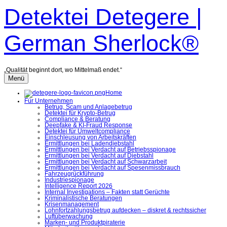
Zum
Detektei Detegere |
Inhalt
überspringen
German Sherlock®
„Qualität beginnt dort, wo Mittelmaß endet.“
Menü
Home
Für Unternehmen
Betrug, Scam und Anlagebetrug
Detektei für Krypto-Betrug
Compliance & Beratung
Deepfake & KI-Fraud Response
Detektei für Umweltcompliance
Einschleusung von Arbeitskräften
Ermittlungen bei Ladendiebstahl
Ermittlungen bei Verdacht auf Betriebsspionage
Ermittlungen bei Verdacht auf Diebstahl
Ermittlungen bei Verdacht auf Schwarzarbeit
Ermittlungen bei Verdacht auf Spesenmissbrauch
Fahrzeugrückführung
Industriespionage
Intelligence Report 2026
Internal Investigations – Fakten statt Gerüchte
Kriminalistische Beratungen
Krisenmanagement
Lohnfortzahlungsbetrug aufdecken – diskret & rechtssicher
Luftüberwachung
Marken- und Produktpiraterie