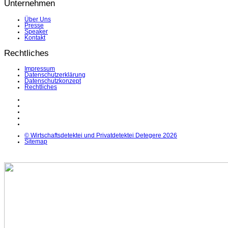
Unternehmen
Über Uns
Presse
Speaker
Kontakt
Rechtliches
Impressum
Datenschutzerklärung
Datenschutzkonzept
Rechtliches
LinkedIn
Facebook
Instagram
YouTube
X
© Wirtschaftsdetektei und Privatdetektei Detegere 2026
Sitemap