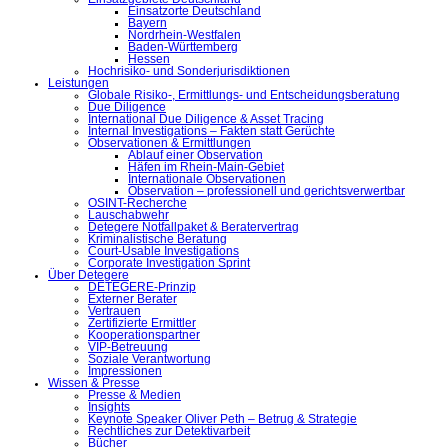
Einsatzorte Deutschland
Bayern
Nordrhein-Westfalen
Baden-Württemberg
Hessen
Hochrisiko- und Sonderjurisdiktionen
Leistungen
Globale Risiko-, Ermittlungs- und Entscheidungsberatung
Due Diligence
International Due Diligence & Asset Tracing
Internal Investigations – Fakten statt Gerüchte
Observationen & Ermittlungen
Ablauf einer Observation
Häfen im Rhein-Main-Gebiet
Internationale Observationen
Observation – professionell und gerichtsverwertbar
OSINT-Recherche
Lauschabwehr
Detegere Notfallpaket & Beratervertrag
Kriminalistische Beratung
Court-Usable Investigations
Corporate Investigation Sprint
Über Detegere
DETEGERE-Prinzip
Externer Berater
Vertrauen
Zertifizierte Ermittler
Kooperationspartner
VIP-Betreuung
Soziale Verantwortung
Impressionen
Wissen & Presse
Presse & Medien
Insights
Keynote Speaker Oliver Peth – Betrug & Strategie
Rechtliches zur Detektivarbeit
Bücher