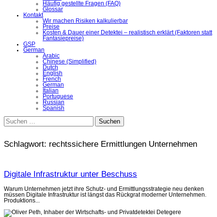
Häufig gestellte Fragen (FAQ)
Glossar
Kontakt
Wir machen Risiken kalkulierbar
Preise
Kosten & Dauer einer Detektei – realistisch erklärt (Faktoren statt
Fantasiepreise)
GSP
German
Arabic
Chinese (Simplified)
Dutch
English
French
German
Italian
Portuguese
Russian
Spanish
Suchen
nach:
Schlagwort:
rechtssichere Ermittlungen Unternehmen
Digitale Infrastruktur unter Beschuss
Warum Unternehmen jetzt ihre Schutz- und Ermittlungsstrategie neu denken
müssen Digitale Infrastruktur ist längst das Rückgrat moderner Unternehmen.
Produktions...