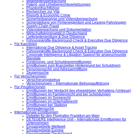
Mitarbeiterüberwachung
Patent- und Urheberrechtsverletzungen
Phantomfrachtführer
Recherchen zur Vita
Reports & Economic Crime
Sicherheitsanalyse und Videoüberwachung
Sicherstellung von Firmeneigentum und Leasing-Fahrzeugen
Supply Chain Fraud
Videoüberwachung und Dokumentation
Wirtschaftskriminalität in Deutschland
Lieferantenprüfung & Due Diligence
Führungskräfte-Background-Check & Executive Due Diligence
Für Kanzleien
International Due Diligence & Asset Tracing
Führungskräfte-Background-Check & Executive Due Diligence
Corporate Intelligence & Litigation Support für anspruchsvolle
Mandate
Forderungs- und Schuldnerermittlungen
Ermittlungen zum finanziellen Hintergrund bei Schuldnern
Personensuche und Adressermittlung
Zeugensuche
Für Versicherungen
Versicherungsbetrug
Versicherungen – Internationale Betrugsaufklärung
Für Privatpersonen
Ermittlungen bei Verdacht des ehewidrigen Verhaltens (Untreue)
Ermittlungen im Familienrecht und bei Scheidungen
Ermittlungen im Sorgerecht
Ermittlungen im Unterhaltsrecht
Ermittlungen bei Stalking
Vermisstensuche
Internationale Ermittlungen
Detektei für den Flughafen Frankfurt am Main
DETEGERE Intelligence Unit – Internationale Ermittlungen für
Unternehmen
Einsatzgebiete Weltweit
Einsatzgebiete Europa
Einsatzgebiete Deutschland