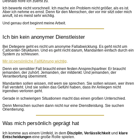
Deshalb höre ich zuerst zu.
Ich bewerte nicht vorschnell. Ich mache ein Problem nicht größer, als es ist.
Aber ich nehme es ernst. Denn für den Menschen, der vor mir sitzt oder mich
anruft, ist es meist sehr wichtig.
Und genau dort beginnt meine Arbeit.
Ich bin kein anonymer Dienstleister
Bei Detegere geht es nicht um anonyme Fallabwicklung. Es geht nicht um
Callcenter-Strukturen. Und es geht nicht darum, Mandanten einfach durch ein
System zu schleusen.
Mir ist persönliche Fallführung wichtig
.
Denn ein sensibler Fall braucht einen festen Ansprechpartner. Er braucht
jemanden, der zuhört. Jemanden, der mitdenkt. Und jemanden, der
Verantwortung übernimmt.
Mandanten sollen wissen, mit wem sie sprechen. Sie sollen wissen, wer ihren
Fall versteht. Und sie sollen das Gefühl haben, dass ihr Anliegen nicht
irgendwo verloren geht.
Gerade in schwierigen Situationen macht das einen großen Unterschied.
Denn Menschen suchen dann nicht nur eine Dienstleistung. Sie suchen
Orientierung.
Was mich persönlich geprägt hat
Ich komme aus einem Umfeld, in dem
Disziplin
,
Verlässlichkeit
und
klare
Entscheidungen
eine große Rolle spielen.