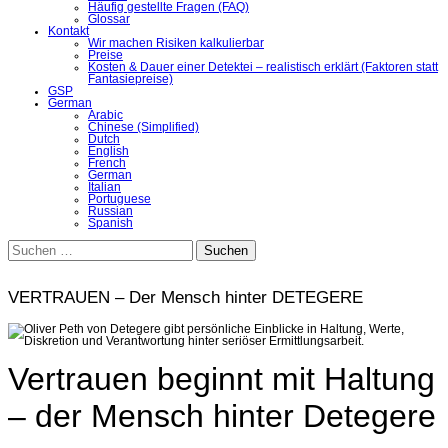
Häufig gestellte Fragen (FAQ)
Glossar
Kontakt
Wir machen Risiken kalkulierbar
Preise
Kosten & Dauer einer Detektei – realistisch erklärt (Faktoren statt
Fantasiepreise)
GSP
German
Arabic
Chinese (Simplified)
Dutch
English
French
German
Italian
Portuguese
Russian
Spanish
Suchen
nach:
VERTRAUEN – Der Mensch hinter DETEGERE
Vertrauen beginnt mit Haltung
– der Mensch hinter Detegere