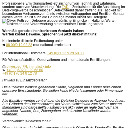
Professionelle Ermittlungsarbeit lebt nicht nur von Technik und Erfahrung,
sondern auch von Verantwortung. Die
ZAD
– Zentralstelle für die Ausbildung im
Detektivgewerbe beschreibt den Detektivberuf daher treffend als Tätigkeit mit
besonderem Vertrauensverhältnis zwischen Auftraggeber und Ermittler. Genau
dieses Vertrauen ist auch die Grundlage meiner Arbeit bei Detegere.
Wenn Sie gerade einen konkreten Verdacht haben:
Warten kostet Beweise. Sprechen Sie jetzt diskret mit uns:
Kostenfreie diskrete Erstberatung unter:
☎️
08 00/0 12 02 23
(nur national erreichbar)
For International Customers:
+49 (0)6023 9 29 68 80
Für Wirtschaftsdelikte, Observationen und internationale Ermittlungen.
📩
oliver.peth@kriminalistik.info
📞
+49 (0)6023 9 29 68 80
+49 (0)170 24 8 12 78
Hinweis zu Einsatzgebieten*
Die auf dieser Website genannten Städte, Regionen und Länder bezeichnen
operative Einsatzgebiete. Sie stellen keine Niederlassungen oder Firmensitze
dar.
Alle Einsätze werden zentral über die Detektei Detegere in Alzenau koordiniert.
Aus Gründen des Datenschutzes, der Vertraulichkeit und zum Schutz unserer
Mandanten sind dargestellte Fallbeispiele fiktiv oder an reale Sachverhalte
angelehnt. Namen, Orte, Zeitangaben und einzelne Umstände wurden
verändert.
Verantwortlich für diesen Inhalt:
Dieser Inhalt wurde fachlich verantwortet durch Oliver Peth, Kriminalist, Profiler