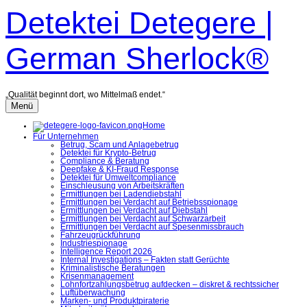
Zum
Detektei Detegere |
Inhalt
überspringen
German Sherlock®
„Qualität beginnt dort, wo Mittelmaß endet.“
Menü
Home
Für Unternehmen
Betrug, Scam und Anlagebetrug
Detektei für Krypto-Betrug
Compliance & Beratung
Deepfake & KI-Fraud Response
Detektei für Umweltcompliance
Einschleusung von Arbeitskräften
Ermittlungen bei Ladendiebstahl
Ermittlungen bei Verdacht auf Betriebsspionage
Ermittlungen bei Verdacht auf Diebstahl
Ermittlungen bei Verdacht auf Schwarzarbeit
Ermittlungen bei Verdacht auf Spesenmissbrauch
Fahrzeugrückführung
Industriespionage
Intelligence Report 2026
Internal Investigations – Fakten statt Gerüchte
Kriminalistische Beratungen
Krisenmanagement
Lohnfortzahlungsbetrug aufdecken – diskret & rechtssicher
Luftüberwachung
Marken- und Produktpiraterie