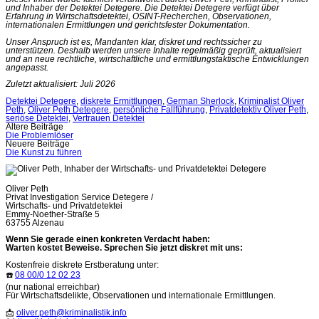
und Inhaber der Detektei Detegere. Die Detektei Detegere verfügt über
Erfahrung in Wirtschaftsdetektei, OSINT-Recherchen, Observationen,
internationalen Ermittlungen und gerichtsfester Dokumentation.
Unser Anspruch ist es, Mandanten klar, diskret und rechtssicher zu
unterstützen. Deshalb werden unsere Inhalte regelmäßig geprüft, aktualisiert
und an neue rechtliche, wirtschaftliche und ermittlungstaktische Entwicklungen
angepasst.
Zuletzt aktualisiert: Juli 2026
Detektei Detegere
,
diskrete Ermittlungen
,
German Sherlock
,
Kriminalist Oliver
Peth
,
Oliver Peth Detegere
,
persönliche Fallführung
,
Privatdetektiv Oliver Peth
,
seriöse Detektei
,
Vertrauen Detektei
Beitragsnavigation
Ältere Beiträge
Die Problemlöser
Neuere Beiträge
Die Kunst zu führen
Oliver Peth
Privat Investigation Service Detegere /
Wirtschafts- und Privatdetektei
Emmy-Noether-Straße 5
63755 Alzenau
Wenn Sie gerade einen konkreten Verdacht haben:
Warten kostet Beweise. Sprechen Sie jetzt diskret mit uns:
Kostenfreie diskrete Erstberatung unter:
☎️
08 00/0 12 02 23
(nur national erreichbar)
Für Wirtschaftsdelikte, Observationen und internationale Ermittlungen.
📩
oliver.peth@kriminalistik.info