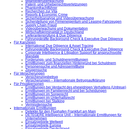
Mitarbeiterüberwachung
Patent- und Urheberrechtsverletzungen
Phantomfrachtführer
Recherchen zur Vita
Reports & Economic Crime
Sicherheitsanalyse und Videoüberwachung
Sicherstellung von Firmeneigentum und Leasing-Fahrzeugen
Supply Chain Fraud
Videoüberwachung und Dokumentation
Wirtschaftskriminalität in Deutschland
Lieferantenprüfung & Due Diligence
Führungskräfte-Background-Check & Executive Due Diligence
Für Kanzleien
International Due Diligence & Asset Tracing
Führungskräfte-Background-Check & Executive Due Diligence
Corporate Intelligence & Litigation Support für anspruchsvolle
Mandate
Forderungs- und Schuldnerermittlungen
Ermittlungen zum finanziellen Hintergrund bei Schuldnern
Personensuche und Adressermittlung
Zeugensuche
Für Versicherungen
Versicherungsbetrug
Versicherungen – Internationale Betrugsaufklärung
Für Privatpersonen
Ermittlungen bei Verdacht des ehewidrigen Verhaltens (Untreue)
Ermittlungen im Familienrecht und bei Scheidungen
Ermittlungen im Sorgerecht
Ermittlungen im Unterhaltsrecht
Ermittlungen bei Stalking
Vermisstensuche
Internationale Ermittlungen
Detektei für den Flughafen Frankfurt am Main
DETEGERE Intelligence Unit – Internationale Ermittlungen für
Unternehmen
Einsatzgebiete Weltweit
Einsatzgebiete Europa
Einsatzgebiete Deutschland