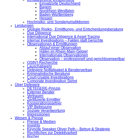
Einsatzorte Deutschland
Bayern
Nordrhein-Westfalen
Baden-Württemberg
Hessen
Hochrisiko- und Sonderjurisdiktionen
Leistungen
Globale Risiko-, Ermittlungs- und Entscheidungsberatung
Due Diligence
International Due Diligence & Asset Tracing
Internal Investigations – Fakten statt Gerüchte
Observationen & Ermittlungen
Ablauf einer Observation
Häfen im Rhein-Main-Gebiet
Internationale Observationen
Observation – professionell und gerichtsverwertbar
OSINT-Recherche
Lauschabwehr
Detegere Notfallpaket & Beratervertrag
Kriminalistische Beratung
Court-Usable Investigations
Corporate Investigation Sprint
Über Detegere
DETEGERE-Prinzip
Externer Berater
Vertrauen
Zertifizierte Ermittler
Kooperationspartner
VIP-Betreuung
Soziale Verantwortung
Impressionen
Wissen & Presse
Presse & Medien
Insights
Keynote Speaker Oliver Peth – Betrug & Strategie
Rechtliches zur Detektivarbeit
Bücher