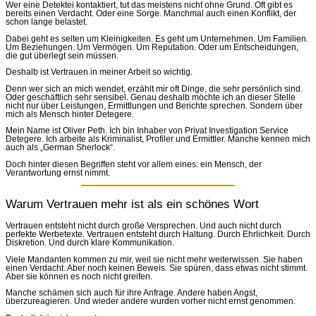
Wer eine Detektei kontaktiert, tut das meistens nicht ohne Grund. Oft gibt es
bereits einen Verdacht. Oder eine Sorge. Manchmal auch einen Konflikt, der
schon lange belastet.
Dabei geht es selten um Kleinigkeiten. Es geht um Unternehmen. Um Familien.
Um Beziehungen. Um Vermögen. Um Reputation. Oder um Entscheidungen,
die gut überlegt sein müssen.
Deshalb ist Vertrauen in meiner Arbeit so wichtig.
Denn wer sich an mich wendet, erzählt mir oft Dinge, die sehr persönlich sind.
Oder geschäftlich sehr sensibel. Genau deshalb möchte ich an dieser Stelle
nicht nur über Leistungen, Ermittlungen und Berichte sprechen. Sondern über
mich als Mensch hinter Detegere.
Mein Name ist Oliver Peth. Ich bin Inhaber von Privat Investigation Service
Detegere. Ich arbeite als Kriminalist, Profiler und Ermittler. Manche kennen mich
auch als „German Sherlock“.
Doch hinter diesen Begriffen steht vor allem eines: ein Mensch, der
Verantwortung ernst nimmt.
Warum Vertrauen mehr ist als ein schönes Wort
Vertrauen entsteht nicht durch große Versprechen. Und auch nicht durch
perfekte Werbetexte. Vertrauen entsteht durch Haltung. Durch Ehrlichkeit. Durch
Diskretion. Und durch klare Kommunikation.
Viele Mandanten kommen zu mir, weil sie nicht mehr weiterwissen. Sie haben
einen Verdacht. Aber noch keinen Beweis. Sie spüren, dass etwas nicht stimmt.
Aber sie können es noch nicht greifen.
Manche schämen sich auch für ihre Anfrage. Andere haben Angst,
überzureagieren. Und wieder andere wurden vorher nicht ernst genommen.