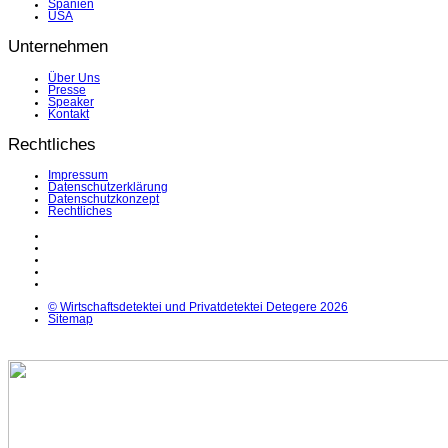
Spanien
USA
Unternehmen
Über Uns
Presse
Speaker
Kontakt
Rechtliches
Impressum
Datenschutzerklärung
Datenschutzkonzept
Rechtliches
LinkedIn
Facebook
Instagram
YouTube
X
© Wirtschaftsdetektei und Privatdetektei Detegere 2026
Sitemap