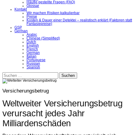
Häufig gestellte Fragen (FAQ)
Glossar
Kontakt
Wir machen Risiken kalkulierbar
Preise
Kosten & Dauer einer Detektei – realistisch erklärt (Faktoren statt
Fantasiepreise)
GSP
German
Arabic
Chinese (Simplified)
Dutch
English
French
German
Italian
Portuguese
Russian
Spanish
Suchen
nach:
Versicherungsbetrug
Weltweiter Versicherungsbetrug
verursacht jedes Jahr
Milliardenschäden