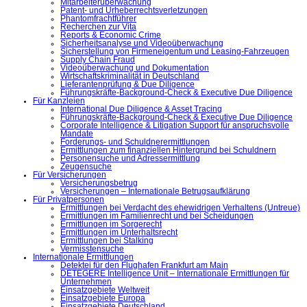
Mitarbeiterüberwachung
Patent- und Urheberrechtsverletzungen
Phantomfrachtführer
Recherchen zur Vita
Reports & Economic Crime
Sicherheitsanalyse und Videoüberwachung
Sicherstellung von Firmeneigentum und Leasing-Fahrzeugen
Supply Chain Fraud
Videoüberwachung und Dokumentation
Wirtschaftskriminalität in Deutschland
Lieferantenprüfung & Due Diligence
Führungskräfte-Background-Check & Executive Due Diligence
Für Kanzleien
International Due Diligence & Asset Tracing
Führungskräfte-Background-Check & Executive Due Diligence
Corporate Intelligence & Litigation Support für anspruchsvolle
Mandate
Forderungs- und Schuldnerermittlungen
Ermittlungen zum finanziellen Hintergrund bei Schuldnern
Personensuche und Adressermittlung
Zeugensuche
Für Versicherungen
Versicherungsbetrug
Versicherungen – Internationale Betrugsaufklärung
Für Privatpersonen
Ermittlungen bei Verdacht des ehewidrigen Verhaltens (Untreue)
Ermittlungen im Familienrecht und bei Scheidungen
Ermittlungen im Sorgerecht
Ermittlungen im Unterhaltsrecht
Ermittlungen bei Stalking
Vermisstensuche
Internationale Ermittlungen
Detektei für den Flughafen Frankfurt am Main
DETEGERE Intelligence Unit – Internationale Ermittlungen für
Unternehmen
Einsatzgebiete Weltweit
Einsatzgebiete Europa
Einsatzgebiete Deutschland