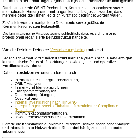
Im Rahmen der Ermittlungen ergaben sich jedoch erhebliche Unstimmigkeiten.
Durch strukturierte OSINT-Recherchen, Kommunikationsanalysen sowie
internationale Hintergrundermittlungen konnte festgestellt werden, dass
mehrere beteiligte Firmen lediglich kurzfristig gegründet worden waren.
Zusätzlich wurden manipulierte Dokumente sowie gefälschte
Kommunikationsdaten festgestellt.
Die kriminalistische Analyse zeigte schließlich, dass es sich um eine
professionell organisierte Betrugsstruktur handelte.
Wie die Detektei Detegere
Versicherungsbetrug
aufdeckt
Jeder Sachverhalt wird zunächst strukturiert analysiert. Anschließend erfolgen
kriminalistische Plausibilitätsprüfungen sowie digitale und operative
Ermittlungsmaßnahmen.
Dabei unterstützen wir unter anderem durch:
internationale Hintergrundrecherchen,
OSINT-Analysen,
Firmen- und Identitätsprüfungen,
Transportkettenanalysen,
Dokumentenprüfungen,
Observationen,
Internal Investigations nach HinSchG
Überprüfungen zwecks Einhaltung firmeninterner Compliance
(Richtlinien)
Kommunikationsauswertungen,
sowie gerichtsverwertbare Dokumentation.
Gerade die Kombination aus kriminalistischem Denken, technischer Analyse
und internationaler Netzwerkarbeit führt dabei häufig zu entscheidenden
Erkenntnissen.