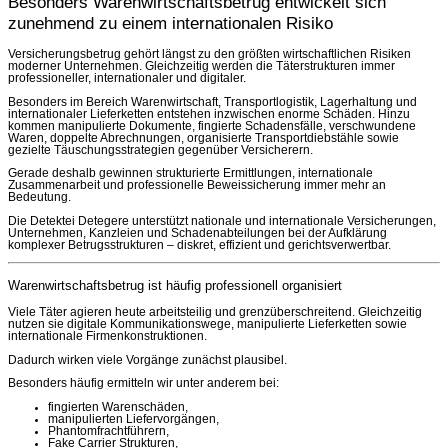
Besonders Warenwirtschaftsbetrug entwickelt sich
zunehmend zu einem internationalen Risiko
Versicherungsbetrug gehört längst zu den größten wirtschaftlichen Risiken
moderner Unternehmen. Gleichzeitig werden die Täterstrukturen immer
professioneller, internationaler und digitaler.
Besonders im Bereich Warenwirtschaft, Transportlogistik, Lagerhaltung und
internationaler Lieferketten entstehen inzwischen enorme Schäden. Hinzu
kommen manipulierte Dokumente, fingierte Schadensfälle, verschwundene
Waren, doppelte Abrechnungen, organisierte Transportdiebstähle sowie
gezielte Täuschungsstrategien gegenüber Versicherern.
Gerade deshalb gewinnen strukturierte Ermittlungen, internationale
Zusammenarbeit und professionelle Beweissicherung immer mehr an
Bedeutung.
Die Detektei Detegere unterstützt nationale und internationale Versicherungen,
Unternehmen, Kanzleien und Schadenabteilungen bei der Aufklärung
komplexer Betrugsstrukturen – diskret, effizient und gerichtsverwertbar.
Warenwirtschaftsbetrug ist häufig professionell organisiert
Viele Täter agieren heute arbeitsteilig und grenzüberschreitend. Gleichzeitig
nutzen sie digitale Kommunikationswege, manipulierte Lieferketten sowie
internationale Firmenkonstruktionen.
Dadurch wirken viele Vorgänge zunächst plausibel.
Besonders häufig ermitteln wir unter anderem bei:
fingierten Warenschäden,
manipulierten Liefervorgängen,
Phantomfrachtführern,
Fake Carrier Strukturen,