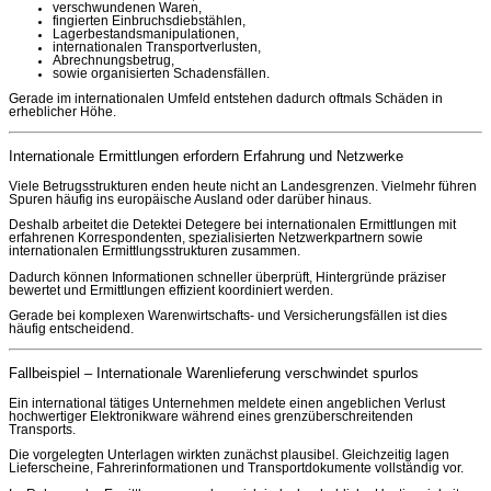
verschwundenen Waren,
fingierten Einbruchsdiebstählen,
Lagerbestandsmanipulationen,
internationalen Transportverlusten,
Abrechnungsbetrug,
sowie organisierten Schadensfällen.
Gerade im internationalen Umfeld entstehen dadurch oftmals Schäden in
erheblicher Höhe.
Internationale Ermittlungen erfordern Erfahrung und Netzwerke
Viele Betrugsstrukturen enden heute nicht an Landesgrenzen. Vielmehr führen
Spuren häufig ins europäische Ausland oder darüber hinaus.
Deshalb arbeitet die Detektei Detegere bei internationalen Ermittlungen mit
erfahrenen Korrespondenten, spezialisierten Netzwerkpartnern sowie
internationalen Ermittlungsstrukturen zusammen.
Dadurch können Informationen schneller überprüft, Hintergründe präziser
bewertet und Ermittlungen effizient koordiniert werden.
Gerade bei komplexen Warenwirtschafts- und Versicherungsfällen ist dies
häufig entscheidend.
Fallbeispiel – Internationale Warenlieferung verschwindet spurlos
Ein international tätiges Unternehmen meldete einen angeblichen Verlust
hochwertiger Elektronikware während eines grenzüberschreitenden
Transports.
Die vorgelegten Unterlagen wirkten zunächst plausibel. Gleichzeitig lagen
Lieferscheine, Fahrerinformationen und Transportdokumente vollständig vor.