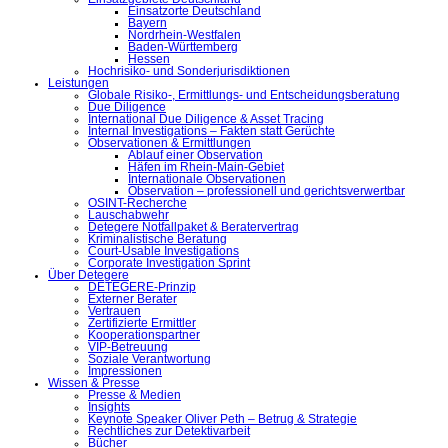
Einsatzorte Deutschland
Bayern
Nordrhein-Westfalen
Baden-Württemberg
Hessen
Hochrisiko- und Sonderjurisdiktionen
Leistungen
Globale Risiko-, Ermittlungs- und Entscheidungsberatung
Due Diligence
International Due Diligence & Asset Tracing
Internal Investigations – Fakten statt Gerüchte
Observationen & Ermittlungen
Ablauf einer Observation
Häfen im Rhein-Main-Gebiet
Internationale Observationen
Observation – professionell und gerichtsverwertbar
OSINT-Recherche
Lauschabwehr
Detegere Notfallpaket & Beratervertrag
Kriminalistische Beratung
Court-Usable Investigations
Corporate Investigation Sprint
Über Detegere
DETEGERE-Prinzip
Externer Berater
Vertrauen
Zertifizierte Ermittler
Kooperationspartner
VIP-Betreuung
Soziale Verantwortung
Impressionen
Wissen & Presse
Presse & Medien
Insights
Keynote Speaker Oliver Peth – Betrug & Strategie
Rechtliches zur Detektivarbeit
Bücher