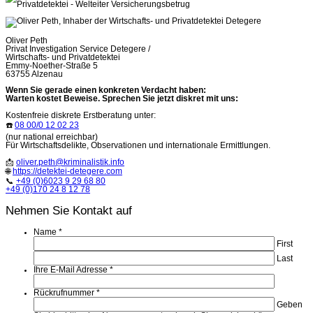
Oliver Peth
Privat Investigation Service Detegere /
Wirtschafts- und Privatdetektei
Emmy-Noether-Straße 5
63755 Alzenau
Wenn Sie gerade einen konkreten Verdacht haben:
Warten kostet Beweise. Sprechen Sie jetzt diskret mit uns:
Kostenfreie diskrete Erstberatung unter:
☎️
08 00/0 12 02 23
(nur national erreichbar)
Für Wirtschaftsdelikte, Observationen und internationale Ermittlungen.
📩
oliver.peth@kriminalistik.info
🌐
https://detektei-detegere.com
📞
+49 (0)6023 9 29 68 80
+49 (0)170 24 8 12 78
Nehmen Sie Kontakt auf
Name
*
First
Last
Ihre E-Mail Adresse
*
Rückrufnummer
*
Geben