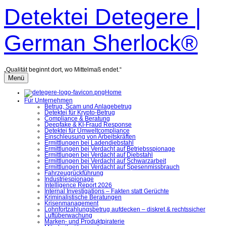
Zum
Detektei Detegere |
Inhalt
überspringen
German Sherlock®
„Qualität beginnt dort, wo Mittelmaß endet.“
Menü
Home
Für Unternehmen
Betrug, Scam und Anlagebetrug
Detektei für Krypto-Betrug
Compliance & Beratung
Deepfake & KI-Fraud Response
Detektei für Umweltcompliance
Einschleusung von Arbeitskräften
Ermittlungen bei Ladendiebstahl
Ermittlungen bei Verdacht auf Betriebsspionage
Ermittlungen bei Verdacht auf Diebstahl
Ermittlungen bei Verdacht auf Schwarzarbeit
Ermittlungen bei Verdacht auf Spesenmissbrauch
Fahrzeugrückführung
Industriespionage
Intelligence Report 2026
Internal Investigations – Fakten statt Gerüchte
Kriminalistische Beratungen
Krisenmanagement
Lohnfortzahlungsbetrug aufdecken – diskret & rechtssicher
Luftüberwachung
Marken- und Produktpiraterie