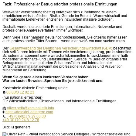
Fazit: Professioneller Betrug erfordert professionelle Ermittlungen
Weltweiter Versicherungsbetrug entwickelt sich zunehmend zu einem
erheblichen wirtschaftlichen Risiko. Gerade im Bereich Warenwirtschaft und
internationale Lieferketten entstehen inzwischen massive Schäden.
Deshalb werden strukturierte Ermittlungen, internationale Netzwerke und
professionelle Analyseverfahren immer wichtiger.
Denn viele Täter handeln heute hochprofessionell. Gleichzeitig hinterlassen
auch professionelle Täter Spuren – wenn man weiß, wo man suchen muss.
Der
Gesamtverband der Deutschen Versicherungswirtschaft (GDV)
beschäftigt
sich seit Jahren intensiv mit Themen wie Versicherungsbetrug, professionellem
Schadenmanagement sowie wirtschaftskriminellen Entwicklungen innerhalb
moderner Wirtschafts- und Lieferstrukturen. Gerade im Bereich organisierter
Betrugsmodelle, manipulierten Schadensfällen und internationaler
Wirtschaftskriminalität gewinnt die professionelle Analyse und Prävention
zunehmend an Bedeutung.
Wenn Sie gerade einen konkreten Verdacht haben:
Warten kostet Beweise. Sprechen Sie jetzt diskret mit uns:
Kostenfreie diskrete Erstberatung unter:
☎️
08 00/0 12 02 23
(nur national erreichbar)
Für Wirtschaftsdelikte, Observationen und internationale Ermittlungen.
📩
oliver.peth@kriminalistik.info
🌐
https://detektei-detegere.com
📞
+49 (0)6023 9 29 68 80
+49 (0)170 24 8 12 78
Bild: KI generiert