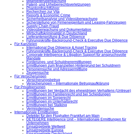
Mitarbeiterüberwachung
Patent- und Urheberrechtsverletzungen
Phantomfrachtführer
Recherchen zur Vita
Reports & Economic Crime
Sicherheitsanalyse und Videoüberwachung
Sicherstellung von Firmeneigentum und Leasing-Fahrzeugen
Supply Chain Fraud
Videoüberwachung und Dokumentation
Wirtschaftskriminalität in Deutschland
Lieferantenprüfung & Due Diligence
Führungskräfte-Background-Check & Executive Due Diligence
Für Kanzleien
International Due Diligence & Asset Tracing
Führungskräfte-Background-Check & Executive Due Diligence
Corporate Intelligence & Litigation Support für anspruchsvolle
Mandate
Forderungs- und Schuldnerermittlungen
Ermittlungen zum finanziellen Hintergrund bei Schuldnern
Personensuche und Adressermittlung
Zeugensuche
Für Versicherungen
Versicherungsbetrug
Versicherungen – Internationale Betrugsaufklärung
Für Privatpersonen
Ermittlungen bei Verdacht des ehewidrigen Verhaltens (Untreue)
Ermittlungen im Familienrecht und bei Scheidungen
Ermittlungen im Sorgerecht
Ermittlungen im Unterhaltsrecht
Ermittlungen bei Stalking
Vermisstensuche
Internationale Ermittlungen
Detektei für den Flughafen Frankfurt am Main
DETEGERE Intelligence Unit – Internationale Ermittlungen für
Unternehmen
Einsatzgebiete Weltweit
Einsatzgebiete Europa
Einsatzgebiete Deutschland