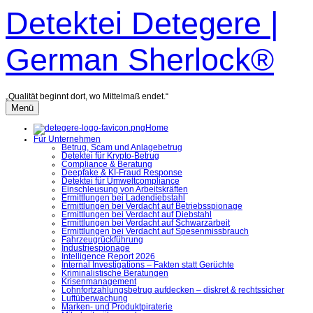
Zum
Detektei Detegere |
Inhalt
überspringen
German Sherlock®
„Qualität beginnt dort, wo Mittelmaß endet.“
Menü
Home
Für Unternehmen
Betrug, Scam und Anlagebetrug
Detektei für Krypto-Betrug
Compliance & Beratung
Deepfake & KI-Fraud Response
Detektei für Umweltcompliance
Einschleusung von Arbeitskräften
Ermittlungen bei Ladendiebstahl
Ermittlungen bei Verdacht auf Betriebsspionage
Ermittlungen bei Verdacht auf Diebstahl
Ermittlungen bei Verdacht auf Schwarzarbeit
Ermittlungen bei Verdacht auf Spesenmissbrauch
Fahrzeugrückführung
Industriespionage
Intelligence Report 2026
Internal Investigations – Fakten statt Gerüchte
Kriminalistische Beratungen
Krisenmanagement
Lohnfortzahlungsbetrug aufdecken – diskret & rechtssicher
Luftüberwachung
Marken- und Produktpiraterie