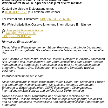
Wenn Sie gerade einen konkreten Verdacht haben:
Warten kostet Beweise. Sprechen Sie jetzt diskret mit uns:
Kostenfreie diskrete Erstberatung unter:
☎️
08 00/0 12 02 23
(nur national erreichbar)
For International Customers:
+49 (0)6023 9 29 68 80
Für Wirtschaftsdelikte, Observationen und internationale Ermittlungen.
📩
oliver.peth@kriminalistik.info
📞
+49 (0)6023 9 29 68 80
+49 (0)170 24 8 12 78
Hinweis zu Einsatzgebieten*
Die auf dieser Website genannten Städte, Regionen und Länder bezeichnen
operative Einsatzgebiete. Sie stellen keine Niederlassungen oder Firmensitze
dar.
Alle Einsätze werden zentral über die Detektei Detegere in Alzenau koordiniert.
Aus Gründen des Datenschutzes, der Vertraulichkeit und zum Schutz unserer
Mandanten sind dargestellte Fallbeispiele fiktiv oder an reale Sachverhalte
angelehnt. Namen, Orte, Zeitangaben und einzelne Umstände wurden
verändert.
Verantwortlich für diesen Inhalt:
Dieser Inhalt wurde fachlich verantwortet durch Oliver Peth, Kriminalist, Profiler
und Inhaber der Detektei Detegere. Die Detektei Detegere verfügt über
Erfahrung in Wirtschaftsdetektei, OSINT-Recherchen, Observationen,
internationalen Ermittlungen und gerichtsfester Dokumentation.
Unser Anspruch ist es, Mandanten klar, diskret und rechtssicher zu
unterstützen. Deshalb werden unsere Inhalte regelmäßig geprüft, aktualisiert
und an neue rechtliche, wirtschaftliche und ermittlungstaktische Entwicklungen
angepasst.