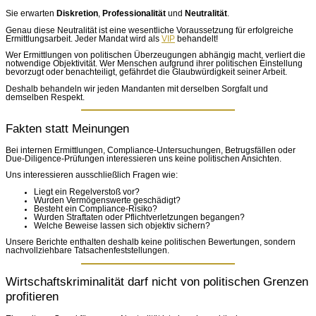
Sie erwarten
Diskretion
,
Professionalität
und
Neutralität
.
Genau diese Neutralität ist eine wesentliche Voraussetzung für erfolgreiche
Ermittlungsarbeit. Jeder Mandat wird als
VIP
behandelt!
Wer Ermittlungen von politischen Überzeugungen abhängig macht, verliert die
notwendige Objektivität. Wer Menschen aufgrund ihrer politischen Einstellung
bevorzugt oder benachteiligt, gefährdet die Glaubwürdigkeit seiner Arbeit.
Deshalb behandeln wir jeden Mandanten mit derselben Sorgfalt und
demselben Respekt.
Fakten statt Meinungen
Bei internen Ermittlungen, Compliance-Untersuchungen, Betrugsfällen oder
Due-Diligence-Prüfungen interessieren uns keine politischen Ansichten.
Uns interessieren ausschließlich Fragen wie:
Liegt ein Regelverstoß vor?
Wurden Vermögenswerte geschädigt?
Besteht ein Compliance-Risiko?
Wurden Straftaten oder Pflichtverletzungen begangen?
Welche Beweise lassen sich objektiv sichern?
Unsere Berichte enthalten deshalb keine politischen Bewertungen, sondern
nachvollziehbare Tatsachenfeststellungen.
Wirtschaftskriminalität darf nicht von politischen Grenzen
profitieren