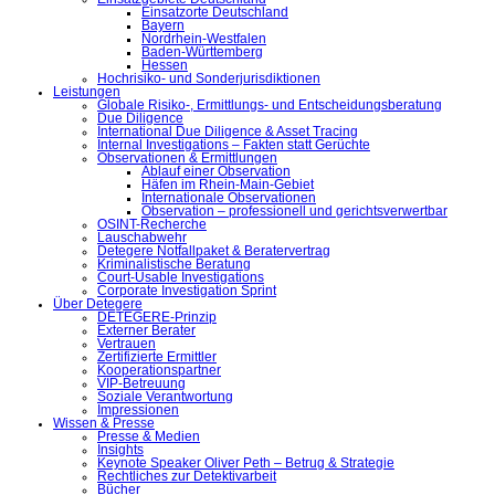
Einsatzorte Deutschland
Bayern
Nordrhein-Westfalen
Baden-Württemberg
Hessen
Hochrisiko- und Sonderjurisdiktionen
Leistungen
Globale Risiko-, Ermittlungs- und Entscheidungsberatung
Due Diligence
International Due Diligence & Asset Tracing
Internal Investigations – Fakten statt Gerüchte
Observationen & Ermittlungen
Ablauf einer Observation
Häfen im Rhein-Main-Gebiet
Internationale Observationen
Observation – professionell und gerichtsverwertbar
OSINT-Recherche
Lauschabwehr
Detegere Notfallpaket & Beratervertrag
Kriminalistische Beratung
Court-Usable Investigations
Corporate Investigation Sprint
Über Detegere
DETEGERE-Prinzip
Externer Berater
Vertrauen
Zertifizierte Ermittler
Kooperationspartner
VIP-Betreuung
Soziale Verantwortung
Impressionen
Wissen & Presse
Presse & Medien
Insights
Keynote Speaker Oliver Peth – Betrug & Strategie
Rechtliches zur Detektivarbeit
Bücher