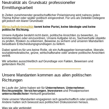
Neutralität als Grundsatz professioneller
Ermittlungsarbeit
In Zeiten zunehmender gesellschaftlicher Polarisierung wird nahezu jedes
Thema früher oder später politisch eingeordnet. Für uns als Detektei Detegere
gilt jedoch ein klarer Grundsatz:
Wirtschaftskriminalität
kennt keine Partei, keine Ideologie und keine
politische Richtung.
Unsere Aufgabe besteht nicht darin, politische Ansichten zu bewerten, zu
kommentieren oder einzuordnen. Unsere Aufgabe ist es, Sachverhalte objektiv
zu prüfen, Risiken zu erkennen, Beweise zu sichern und unseren Mandanten
belastbare Entscheidungsgrundlagen zu liefern.
Dabei spielt es für uns keine Rolle, ob ein Auftraggeber konservative, liberale,
sozialdemokratische, grüne, wirtschaftsnahe oder andere politische Ansichten
vertritt.
Wir arbeiten ausschließlich auf Grundlage von Fakten, Beweisen und
geltendem Recht.
Unsere Mandanten kommen aus allen politischen
Richtungen
Im Laufe der Jahre haben wir für
Unternehmen
,
Unternehmer
,
Rechtsanwälte
,
Versicherungen
,
Investoren
und Privatpersonen
unterschiedlichster
Herkunft gearbeitet.
Viele unserer Mandanten engagieren sich gesellschaftlich oder politisch.
Andere halten sich bewusst aus politischen Diskussionen heraus.
Was sie alle verbindet: