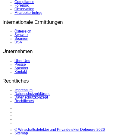
Compliance
Forensik
Observation
Mitarbeiterbetrug
Internationale Ermittlungen
Österreich
Schweiz
Spanien
USA
Unternehmen
Über Uns
Presse
Speaker
Kontakt
Rechtliches
Impressum
Datenschutzerklärung
Datenschutzkonzept
Rechtliches
LinkedIn
Facebook
Instagram
YouTube
X
© Wirtschaftsdetektei und Privatdetektei Detegere 2026
Sitemap