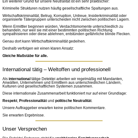
Ein weiterer Grund für unsere Neutralität ist ein sehr praktischer:
Kriminelle Strukturen nutzen häufig gesellschaftliche Spaltungen aus.
Wirtschaftskriminalität, Betrug, Korruption, Untreue, Insiderkriminalität oder
organisierte Tätergruppen unterscheiden nicht zwischen politischen Lagern.
Wenn Ermittler beginnen würden, Verdachtsmomente unterschiedlich zu
behandeln, nur weil sie mit einer bestimmten politischen Richtung
sympathisieren oder diese ablehnen, entstünden gefährliche blinde Flecken.
Genau dort kann Wirtschaftskriminalität gedeihen.
Deshalb verfolgen wir einen klaren Ansatz:
Gleiche Maßstäbe für alle.
International tätig – Weltoffen und professionell
Als
international
tätige Detektei arbeiten wir regelmäßig mit Mandanten,
Anwälten, Unternehmen und Ermittlern aus unterschiedlichen Ländern,
Kulturen und gesellschaftlichen Systemen zusammen.
Diese internationale Zusammenarbeit funktioniert nur auf einer Grundlage:
Respekt
,
Professionalität
und
politische Neutralität
.
Unsere Auftraggeber erwarten keine politischen Kommentare.
Sie erwarten Ergebnisse.
Unser Versprechen