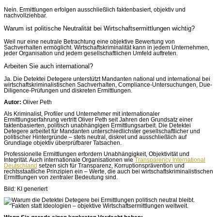
Nein. Ermittlungen erfolgen ausschließlich faktenbasiert, objektiv und
nachvollziehbar.
Warum ist politische Neutralität bei Wirtschaftsermittlungen wichtig?
Weil nur eine neutrale Betrachtung eine objektive Bewertung von
Sachverhalten ermöglicht. Wirtschaftskriminalität kann in jedem Unternehmen,
jeder Organisation und jedem gesellschaftlichen Umfeld auftreten.
Arbeiten Sie auch international?
Ja. Die Detektei Detegere unterstützt Mandanten national und international bei
wirtschaftskriminalistischen Sachverhalten, Compliance-Untersuchungen, Due-
Diligence-Prüfungen und diskreten Ermittlungen.
Autor:
Oliver Peth
Als Kriminalist, Profiler und Unternehmer mit internationaler
Ermittlungserfahrung vertritt Oliver Peth seit Jahren den Grundsatz einer
faktenbasierten, politisch unabhängigen Ermittlungsarbeit. Die Detektei
Detegere arbeitet für Mandanten unterschiedlichster gesellschaftlicher und
politischer Hintergründe – stets neutral, diskret und ausschließlich auf
Grundlage objektiv überprüfbarer Tatsachen.
Professionelle Ermittlungen erfordern Unabhängigkeit, Objektivität und
Integrität. Auch internationale Organisationen wie
Transparency International
Deutschland
setzen sich für Transparenz, Korruptionsprävention und
rechtsstaatliche Prinzipien ein – Werte, die auch bei wirtschaftskriminalistischen
Ermittlungen von zentraler Bedeutung sind.
Bild: KI generiert