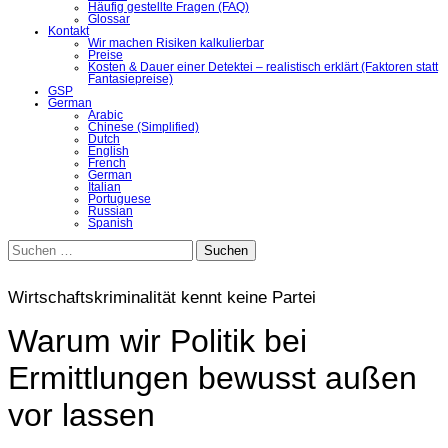
Häufig gestellte Fragen (FAQ)
Glossar
Kontakt
Wir machen Risiken kalkulierbar
Preise
Kosten & Dauer einer Detektei – realistisch erklärt (Faktoren statt
Fantasiepreise)
GSP
German
Arabic
Chinese (Simplified)
Dutch
English
French
German
Italian
Portuguese
Russian
Spanish
Suchen
nach:
Wirtschaftskriminalität kennt keine Partei
Warum wir Politik bei
Ermittlungen bewusst außen
vor lassen