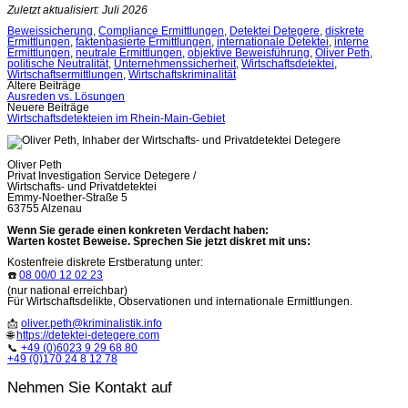
Zuletzt aktualisiert: Juli 2026
Beweissicherung
,
Compliance Ermittlungen
,
Detektei Detegere
,
diskrete
Ermittlungen
,
faktenbasierte Ermittlungen
,
internationale Detektei
,
interne
Ermittlungen
,
neutrale Ermittlungen
,
objektive Beweisführung
,
Oliver Peth
,
politische Neutralität
,
Unternehmenssicherheit
,
Wirtschaftsdetektei
,
Wirtschaftsermittlungen
,
Wirtschaftskriminalität
Beitragsnavigation
Ältere Beiträge
Ausreden vs. Lösungen
Neuere Beiträge
Wirtschaftsdetekteien im Rhein-Main-Gebiet
Oliver Peth
Privat Investigation Service Detegere /
Wirtschafts- und Privatdetektei
Emmy-Noether-Straße 5
63755 Alzenau
Wenn Sie gerade einen konkreten Verdacht haben:
Warten kostet Beweise. Sprechen Sie jetzt diskret mit uns:
Kostenfreie diskrete Erstberatung unter:
☎️
08 00/0 12 02 23
(nur national erreichbar)
Für Wirtschaftsdelikte, Observationen und internationale Ermittlungen.
📩
oliver.peth@kriminalistik.info
🌐
https://detektei-detegere.com
📞
+49 (0)6023 9 29 68 80
+49 (0)170 24 8 12 78
Nehmen Sie Kontakt auf