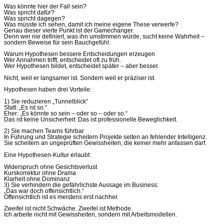
Was könnte hier der Fall sein?
Was spricht dafür?
Was spricht dagegen?
Was müsste ich sehen, damit ich meine eigene These verwerfe?
Genau dieser vierte Punkt ist der Gamechanger.
Denn wer nie definiert, was ihn umstimmen würde, sucht keine Wahrheit –
sondern Beweise für sein Bauchgefühl.
Warum Hypothesen bessere Entscheidungen erzeugen
Wer Annahmen trifft, entscheidet oft zu früh.
Wer Hypothesen bildet, entscheidet später – aber besser.
Nicht, weil er langsamer ist. Sondern weil er präziser ist.
Hypothesen haben drei Vorteile:
1) Sie reduzieren „Tunnelblick“
Statt: „Es ist so.“
Eher: „Es könnte so sein – oder so – oder so.“
Das ist keine Unsicherheit. Das ist professionelle Beweglichkeit.
2) Sie machen Teams führbar
In Führung und Strategie scheitern Projekte selten an fehlender Intelligenz.
Sie scheitern an ungeprüften Gewissheiten, die keiner mehr anfassen darf.
Eine Hypothesen-Kultur erlaubt:
Widerspruch ohne Gesichtsverlust
Kurskorrektur ohne Drama
Klarheit ohne Dominanz
3) Sie verhindern die gefährlichste Aussage im Business:
„Das war doch offensichtlich.“
Offensichtlich ist es meistens erst nachher.
Zweifel ist nicht Schwäche. Zweifel ist Methode.
Ich arbeite nicht mit Gewissheiten, sondern mit Arbeitsmodellen.