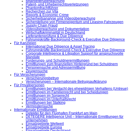
Mitarbeiterüberwachung
Patent- und Urheberrechtsverletzungen
Phantomfrachtführer
Recherchen zur Vita
Reports & Economic Crime
Sicherheitsanalyse und Videoüberwachung
Sicherstellung von Firmeneigentum und Leasing-Fahrzeugen
Supply Chain Fraud
Videoüberwachung und Dokumentation
Wirtschaftskriminalität in Deutschland
Lieferantenprüfung & Due Diligence
Führungskräfte-Background-Check & Executive Due Diligence
Für Kanzleien
International Due Diligence & Asset Tracing
Führungskräfte-Background-Check & Executive Due Diligence
Corporate Intelligence & Litigation Support für anspruchsvolle
Mandate
Forderungs- und Schuldnerermittlungen
Ermittlungen zum finanziellen Hintergrund bei Schuldnern
Personensuche und Adressermittlung
Zeugensuche
Für Versicherungen
Versicherungsbetrug
Versicherungen – Internationale Betrugsaufklärung
Für Privatpersonen
Ermittlungen bei Verdacht des ehewidrigen Verhaltens (Untreue)
Ermittlungen im Familienrecht und bei Scheidungen
Ermittlungen im Sorgerecht
Ermittlungen im Unterhaltsrecht
Ermittlungen bei Stalking
Vermisstensuche
Internationale Ermittlungen
Detektei für den Flughafen Frankfurt am Main
DETEGERE Intelligence Unit – Internationale Ermittlungen für
Unternehmen
Einsatzgebiete Weltweit
Einsatzgebiete Europa
Einsatzgebiete Deutschland