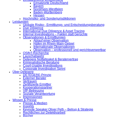
Einsatzorte Deutschland
Bayern
Nordrhein-Westfalen
Baden-Württemberg
Hessen
Hochrisiko- und Sonderjurisdiktionen
Leistungen
Globale Risiko-, Ermittlungs- und Entscheidungsberatung
Due Diligence
International Due Diligence & Asset Tracing
Internal Investigations – Fakten statt Gerüchte
Observationen & Ermittlungen
Ablauf einer Observation
Häfen im Rhein-Main-Gebiet
Internationale Observationen
Observation – professionell und gerichtsverwertbar
OSINT-Recherche
Lauschabwehr
Detegere Notfallpaket & Beratervertrag
Kriminalistische Beratung
Court-Usable Investigations
Corporate Investigation Sprint
Über Detegere
DETEGERE-Prinzip
Externer Berater
Vertrauen
Zertifizierte Ermittler
Kooperationspartner
VIP-Betreuung
Soziale Verantwortung
Impressionen
Wissen & Presse
Presse & Medien
Insights
Keynote Speaker Oliver Peth – Betrug & Strategie
Rechtliches zur Detektivarbeit
Bücher