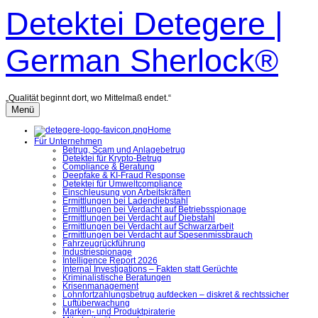
Zum
Detektei Detegere |
Inhalt
überspringen
German Sherlock®
„Qualität beginnt dort, wo Mittelmaß endet.“
Menü
Home
Für Unternehmen
Betrug, Scam und Anlagebetrug
Detektei für Krypto-Betrug
Compliance & Beratung
Deepfake & KI-Fraud Response
Detektei für Umweltcompliance
Einschleusung von Arbeitskräften
Ermittlungen bei Ladendiebstahl
Ermittlungen bei Verdacht auf Betriebsspionage
Ermittlungen bei Verdacht auf Diebstahl
Ermittlungen bei Verdacht auf Schwarzarbeit
Ermittlungen bei Verdacht auf Spesenmissbrauch
Fahrzeugrückführung
Industriespionage
Intelligence Report 2026
Internal Investigations – Fakten statt Gerüchte
Kriminalistische Beratungen
Krisenmanagement
Lohnfortzahlungsbetrug aufdecken – diskret & rechtssicher
Luftüberwachung
Marken- und Produktpiraterie