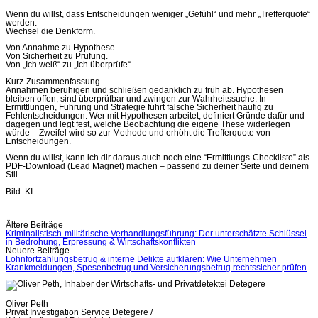
Wenn du willst, dass Entscheidungen weniger „Gefühl“ und mehr „Trefferquote“
werden:
Wechsel die Denkform.
Von Annahme zu Hypothese.
Von Sicherheit zu Prüfung.
Von „Ich weiß“ zu „Ich überprüfe“.
Kurz-Zusammenfassung
Annahmen beruhigen und schließen gedanklich zu früh ab. Hypothesen
bleiben offen, sind überprüfbar und zwingen zur Wahrheitssuche. In
Ermittlungen, Führung und Strategie führt falsche Sicherheit häufig zu
Fehlentscheidungen. Wer mit Hypothesen arbeitet, definiert Gründe dafür und
dagegen und legt fest, welche Beobachtung die eigene These widerlegen
würde – Zweifel wird so zur Methode und erhöht die Trefferquote von
Entscheidungen.
Wenn du willst, kann ich dir daraus auch noch eine “Ermittlungs-Checkliste” als
PDF-Download (Lead Magnet) machen – passend zu deiner Seite und deinem
Stil.
Bild: KI
Beitragsnavigation
Ältere Beiträge
Kriminalistisch-militärische Verhandlungsführung: Der unterschätzte Schlüssel
in Bedrohung, Erpressung & Wirtschaftskonflikten
Neuere Beiträge
Lohnfortzahlungsbetrug & interne Delikte aufklären: Wie Unternehmen
Krankmeldungen, Spesenbetrug und Versicherungsbetrug rechtssicher prüfen
Oliver Peth
Privat Investigation Service Detegere /