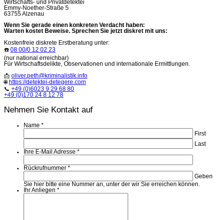
Wirtschafts- und Privatdetektei
Emmy-Noether-Straße 5
63755 Alzenau
Wenn Sie gerade einen konkreten Verdacht haben:
Warten kostet Beweise. Sprechen Sie jetzt diskret mit uns:
Kostenfreie diskrete Erstberatung unter:
☎️
08 00/0 12 02 23
(nur national erreichbar)
Für Wirtschaftsdelikte, Observationen und internationale Ermittlungen.
📩
oliver.peth@kriminalistik.info
🌐
https://detektei-detegere.com
📞
+49 (0)6023 9 29 68 80
+49 (0)170 24 8 12 78
Nehmen Sie Kontakt auf
Name
*
First
Last
Ihre E-Mail Adresse
*
Rückrufnummer
*
Geben
Sie hier bitte eine Nummer an, unter der wir Sie erreichen können.
Ihr Anliegen
*