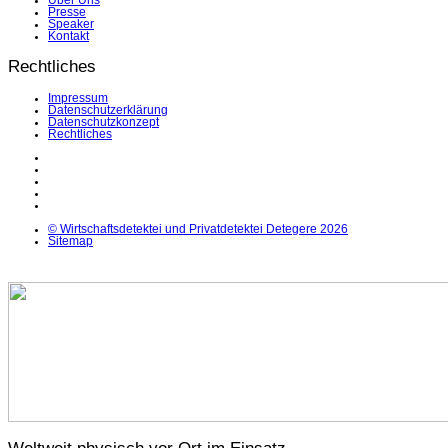
Über Uns
Presse
Speaker
Kontakt
Rechtliches
Impressum
Datenschutzerklärung
Datenschutzkonzept
Rechtliches
LinkedIn
Facebook
Instagram
YouTube
X
© Wirtschaftsdetektei und Privatdetektei Detegere 2026
Sitemap