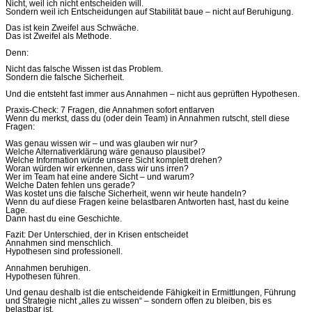
Nicht, weil ich nicht entscheiden will.
Sondern weil ich Entscheidungen auf Stabilität baue – nicht auf Beruhigung.
Das ist kein Zweifel aus Schwäche.
Das ist Zweifel als Methode.
Denn:
Nicht das falsche Wissen ist das Problem.
Sondern die falsche Sicherheit.
Und die entsteht fast immer aus Annahmen – nicht aus geprüften Hypothesen.
Praxis-Check: 7 Fragen, die Annahmen sofort entlarven
Wenn du merkst, dass du (oder dein Team) in Annahmen rutscht, stell diese
Fragen:
Was genau wissen wir – und was glauben wir nur?
Welche Alternativerklärung wäre genauso plausibel?
Welche Information würde unsere Sicht komplett drehen?
Woran würden wir erkennen, dass wir uns irren?
Wer im Team hat eine andere Sicht – und warum?
Welche Daten fehlen uns gerade?
Was kostet uns die falsche Sicherheit, wenn wir heute handeln?
Wenn du auf diese Fragen keine belastbaren Antworten hast, hast du keine
Lage.
Dann hast du eine Geschichte.
Fazit: Der Unterschied, der in Krisen entscheidet
Annahmen sind menschlich.
Hypothesen sind professionell.
Annahmen beruhigen.
Hypothesen führen.
Und genau deshalb ist die entscheidende Fähigkeit in Ermittlungen, Führung
und Strategie nicht „alles zu wissen“ – sondern offen zu bleiben, bis es
belastbar ist.