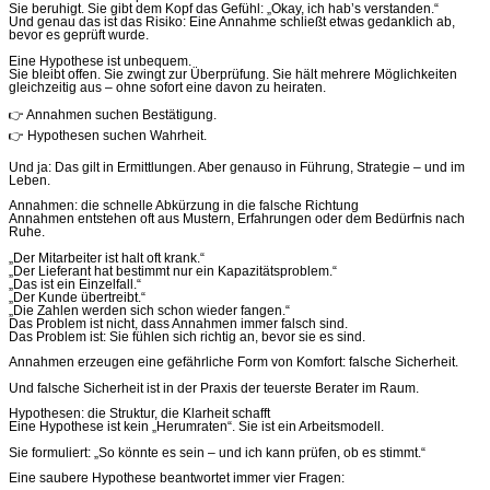
Sie beruhigt. Sie gibt dem Kopf das Gefühl: „Okay, ich hab’s verstanden.“
Und genau das ist das Risiko: Eine Annahme schließt etwas gedanklich ab,
bevor es geprüft wurde.
Eine Hypothese ist unbequem.
Sie bleibt offen. Sie zwingt zur Überprüfung. Sie hält mehrere Möglichkeiten
gleichzeitig aus – ohne sofort eine davon zu heiraten.
👉 Annahmen suchen Bestätigung.
👉 Hypothesen suchen Wahrheit.
Und ja: Das gilt in Ermittlungen. Aber genauso in Führung, Strategie – und im
Leben.
Annahmen: die schnelle Abkürzung in die falsche Richtung
Annahmen entstehen oft aus Mustern, Erfahrungen oder dem Bedürfnis nach
Ruhe.
„Der Mitarbeiter ist halt oft krank.“
„Der Lieferant hat bestimmt nur ein Kapazitätsproblem.“
„Das ist ein Einzelfall.“
„Der Kunde übertreibt.“
„Die Zahlen werden sich schon wieder fangen.“
Das Problem ist nicht, dass Annahmen immer falsch sind.
Das Problem ist: Sie fühlen sich richtig an, bevor sie es sind.
Annahmen erzeugen eine gefährliche Form von Komfort: falsche Sicherheit.
Und falsche Sicherheit ist in der Praxis der teuerste Berater im Raum.
Hypothesen: die Struktur, die Klarheit schafft
Eine Hypothese ist kein „Herumraten“. Sie ist ein Arbeitsmodell.
Sie formuliert: „So könnte es sein – und ich kann prüfen, ob es stimmt.“
Eine saubere Hypothese beantwortet immer vier Fragen: