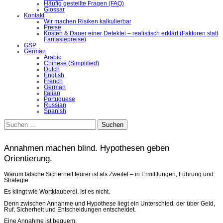
Häufig gestellte Fragen (FAQ)
Glossar
Kontakt
Wir machen Risiken kalkulierbar
Preise
Kosten & Dauer einer Detektei – realistisch erklärt (Faktoren statt
Fantasiepreise)
GSP
German
Arabic
Chinese (Simplified)
Dutch
English
French
German
Italian
Portuguese
Russian
Spanish
Suchen
nach:
Annahmen machen blind. Hypothesen geben
Orientierung.
Warum falsche Sicherheit teurer ist als Zweifel – in Ermittlungen, Führung und
Strategie
Es klingt wie Wortklauberei. Ist es nicht.
Denn zwischen Annahme und Hypothese liegt ein Unterschied, der über Geld,
Ruf, Sicherheit und Entscheidungen entscheidet.
Eine Annahme ist bequem.