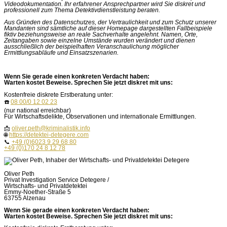
Videodokumentation. Ihr erfahrener Ansprechpartner wird Sie diskret und
professionell zum Thema Detektivdienstleistung beraten.
Aus Gründen des Datenschutzes, der Vertraulichkeit und zum Schutz unserer
Mandanten sind sämtliche auf dieser Homepage dargestellten Fallbeispiele
fiktiv beziehungsweise an reale Sachverhalte angelehnt. Namen, Orte,
Zeitangaben sowie einzelne Umstände wurden verändert und dienen
ausschließlich der beispielhaften Veranschaulichung möglicher
Ermittlungsabläufe und Einsatzszenarien.
Wenn Sie gerade einen konkreten Verdacht haben:
Warten kostet Beweise. Sprechen Sie jetzt diskret mit uns:
Kostenfreie diskrete Erstberatung unter:
☎️
08 00/0 12 02 23
(nur national erreichbar)
Für Wirtschaftsdelikte, Observationen und internationale Ermittlungen.
📩
oliver.peth@kriminalistik.info
🌐
https://detektei-detegere.com
📞
+49 (0)6023 9 29 68 80
+49 (0)170 24 8 12 78
Oliver Peth
Privat Investigation Service Detegere /
Wirtschafts- und Privatdetektei
Emmy-Noether-Straße 5
63755 Alzenau
Wenn Sie gerade einen konkreten Verdacht haben:
Warten kostet Beweise. Sprechen Sie jetzt diskret mit uns: