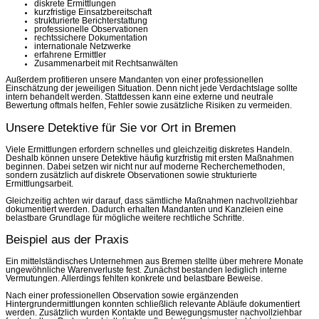
diskrete Ermittlungen
kurzfristige Einsatzbereitschaft
strukturierte Berichterstattung
professionelle Observationen
rechtssichere Dokumentation
internationale Netzwerke
erfahrene Ermittler
Zusammenarbeit mit Rechtsanwälten
Außerdem profitieren unsere Mandanten von einer professionellen
Einschätzung der jeweiligen Situation. Denn nicht jede Verdachtslage sollte
intern behandelt werden. Stattdessen kann eine externe und neutrale
Bewertung oftmals helfen, Fehler sowie zusätzliche Risiken zu vermeiden.
Unsere Detektive für Sie vor Ort in Bremen
Viele Ermittlungen erfordern schnelles und gleichzeitig diskretes Handeln.
Deshalb können unsere Detektive häufig kurzfristig mit ersten Maßnahmen
beginnen. Dabei setzen wir nicht nur auf moderne Recherchemethoden,
sondern zusätzlich auf diskrete Observationen sowie strukturierte
Ermittlungsarbeit.
Gleichzeitig achten wir darauf, dass sämtliche Maßnahmen nachvollziehbar
dokumentiert werden. Dadurch erhalten Mandanten und Kanzleien eine
belastbare Grundlage für mögliche weitere rechtliche Schritte.
Beispiel aus der Praxis
Ein mittelständisches Unternehmen aus Bremen stellte über mehrere Monate
ungewöhnliche Warenverluste fest. Zunächst bestanden lediglich interne
Vermutungen. Allerdings fehlten konkrete und belastbare Beweise.
Nach einer professionellen Observation sowie ergänzenden
Hintergrundermittlungen konnten schließlich relevante Abläufe dokumentiert
werden. Zusätzlich wurden Kontakte und Bewegungsmuster nachvollziehbar