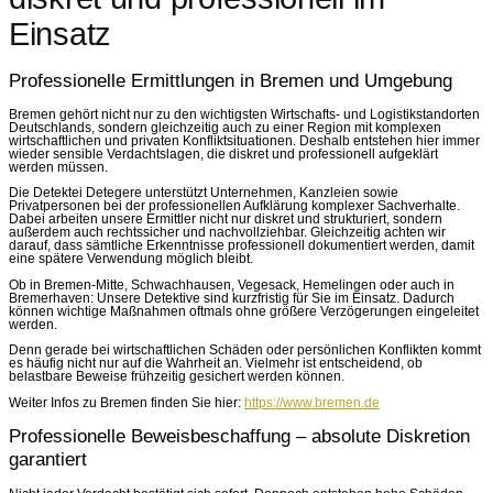
Einsatz
Professionelle Ermittlungen in Bremen und Umgebung
Bremen gehört nicht nur zu den wichtigsten Wirtschafts- und Logistikstandorten
Deutschlands, sondern gleichzeitig auch zu einer Region mit komplexen
wirtschaftlichen und privaten Konfliktsituationen. Deshalb entstehen hier immer
wieder sensible Verdachtslagen, die diskret und professionell aufgeklärt
werden müssen.
Die Detektei Detegere unterstützt Unternehmen, Kanzleien sowie
Privatpersonen bei der professionellen Aufklärung komplexer Sachverhalte.
Dabei arbeiten unsere Ermittler nicht nur diskret und strukturiert, sondern
außerdem auch rechtssicher und nachvollziehbar. Gleichzeitig achten wir
darauf, dass sämtliche Erkenntnisse professionell dokumentiert werden, damit
eine spätere Verwendung möglich bleibt.
Ob in Bremen-Mitte, Schwachhausen, Vegesack, Hemelingen oder auch in
Bremerhaven: Unsere Detektive sind kurzfristig für Sie im Einsatz. Dadurch
können wichtige Maßnahmen oftmals ohne größere Verzögerungen eingeleitet
werden.
Denn gerade bei wirtschaftlichen Schäden oder persönlichen Konflikten kommt
es häufig nicht nur auf die Wahrheit an. Vielmehr ist entscheidend, ob
belastbare Beweise frühzeitig gesichert werden können.
Weiter Infos zu Bremen finden Sie hier:
https://www.bremen.de
Professionelle Beweisbeschaffung – absolute Diskretion
garantiert