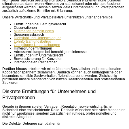
Nicht jeder Verdacht bestätigt sich sofort. Dennoch entstehen hohe Schäden
oftmals genau dann, wenn Hinweise zu spät erkannt oder nicht professionell
aufgearbeitet werden. Deshalb setzen viele Unternehmen und Privatpersonen
zusätzlich auf externe Ermittler mit Erfahrung.
Unsere Wirtschafts- und Privatdetektive unterstützen unter anderem bei:
Ermittlungen bei Betrugsverdacht
Observationen
Mitarbeiterüberprüfungen
Spesenmissbrauch
Diebstahl und Unterschlagung
Lohnfortzahlungsbetrug
Compliance-Untersuchungen
Hintergrundermittlungen
Adressermittlungen bei berechtigtem Interesse
Ermittlungen im Unterhaltsrecht
Beweissicherung für Kanzleien
internationalen Recherchen
Darüber hinaus arbeiten wir mit erfahrenen Spezialisten und internationalen
Kooperationspartnern zusammen. Dadurch können auch umfangreiche oder
besonders sensible Sachverhalte effizient bearbeitet werden. Gleichzeitig
profitieren unsere Mandanten von kurzen Reaktionszeiten und professionellen
Strukturen.
Diskrete Ermittlungen für Unternehmen und
Privatpersonen
Gerade in Bremen spielen Vertrauen, Reputation sowie wirtschaftliche
Sicherheit eine entscheidende Rolle. Deshalb wünschen sich viele Mandanten
nicht nur Ergebnisse, sondern zusätzlich ein ruhiges, professionelles und
diskretes Vorgehen.
Die Detektei Detegere steht daher für: