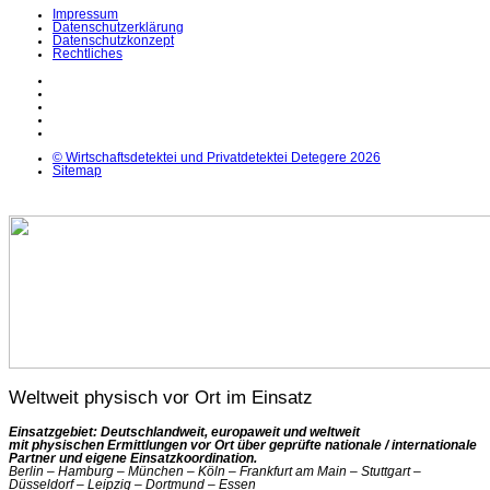
Impressum
Datenschutzerklärung
Datenschutzkonzept
Rechtliches
LinkedIn
Facebook
Instagram
YouTube
X
© Wirtschaftsdetektei und Privatdetektei Detegere 2026
Sitemap
Weltweit physisch vor Ort im Einsatz
Einsatzgebiet: Deutschlandweit, europaweit und weltweit
mit physischen Ermittlungen vor Ort über geprüfte nationale / internationale
Partner und eigene Einsatzkoordination.
Berlin – Hamburg – München – Köln – Frankfurt am Main – Stuttgart –
Düsseldorf – Leipzig – Dortmund – Essen