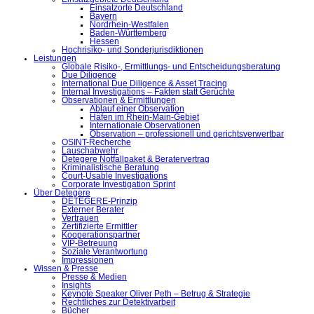
Einsatzorte Deutschland
Bayern
Nordrhein-Westfalen
Baden-Württemberg
Hessen
Hochrisiko- und Sonderjurisdiktionen
Leistungen
Globale Risiko-, Ermittlungs- und Entscheidungsberatung
Due Diligence
International Due Diligence & Asset Tracing
Internal Investigations – Fakten statt Gerüchte
Observationen & Ermittlungen
Ablauf einer Observation
Häfen im Rhein-Main-Gebiet
Internationale Observationen
Observation – professionell und gerichtsverwertbar
OSINT-Recherche
Lauschabwehr
Detegere Notfallpaket & Beratervertrag
Kriminalistische Beratung
Court-Usable Investigations
Corporate Investigation Sprint
Über Detegere
DETEGERE-Prinzip
Externer Berater
Vertrauen
Zertifizierte Ermittler
Kooperationspartner
VIP-Betreuung
Soziale Verantwortung
Impressionen
Wissen & Presse
Presse & Medien
Insights
Keynote Speaker Oliver Peth – Betrug & Strategie
Rechtliches zur Detektivarbeit
Bücher