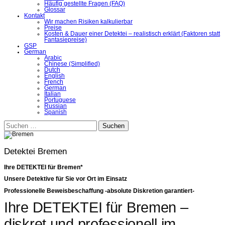
Häufig gestellte Fragen (FAQ)
Glossar
Kontakt
Wir machen Risiken kalkulierbar
Preise
Kosten & Dauer einer Detektei – realistisch erklärt (Faktoren statt
Fantasiepreise)
GSP
German
Arabic
Chinese (Simplified)
Dutch
English
French
German
Italian
Portuguese
Russian
Spanish
Suchen
nach:
Detektei Bremen
Ihre DETEKTEI für Bremen*
Unsere Detektive für Sie vor Ort im Einsatz
Professionelle Beweisbeschaffung -absolute Diskretion garantiert-
Ihre DETEKTEI für Bremen –
diskret und professionell im