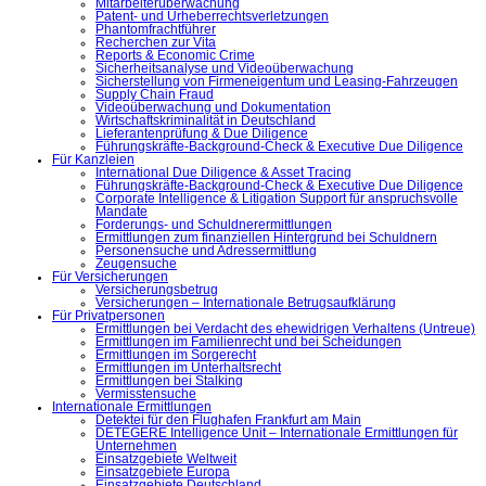
Mitarbeiterüberwachung
Patent- und Urheberrechtsverletzungen
Phantomfrachtführer
Recherchen zur Vita
Reports & Economic Crime
Sicherheitsanalyse und Videoüberwachung
Sicherstellung von Firmeneigentum und Leasing-Fahrzeugen
Supply Chain Fraud
Videoüberwachung und Dokumentation
Wirtschaftskriminalität in Deutschland
Lieferantenprüfung & Due Diligence
Führungskräfte-Background-Check & Executive Due Diligence
Für Kanzleien
International Due Diligence & Asset Tracing
Führungskräfte-Background-Check & Executive Due Diligence
Corporate Intelligence & Litigation Support für anspruchsvolle
Mandate
Forderungs- und Schuldnerermittlungen
Ermittlungen zum finanziellen Hintergrund bei Schuldnern
Personensuche und Adressermittlung
Zeugensuche
Für Versicherungen
Versicherungsbetrug
Versicherungen – Internationale Betrugsaufklärung
Für Privatpersonen
Ermittlungen bei Verdacht des ehewidrigen Verhaltens (Untreue)
Ermittlungen im Familienrecht und bei Scheidungen
Ermittlungen im Sorgerecht
Ermittlungen im Unterhaltsrecht
Ermittlungen bei Stalking
Vermisstensuche
Internationale Ermittlungen
Detektei für den Flughafen Frankfurt am Main
DETEGERE Intelligence Unit – Internationale Ermittlungen für
Unternehmen
Einsatzgebiete Weltweit
Einsatzgebiete Europa
Einsatzgebiete Deutschland