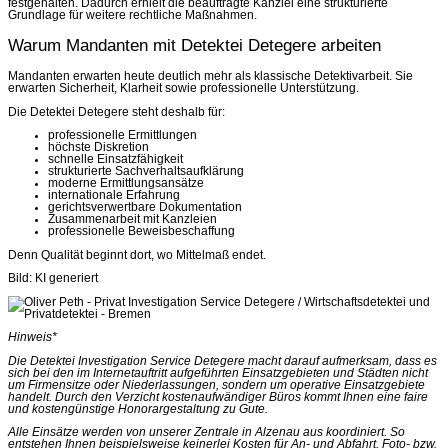
festgehalten. Dadurch erhielt die beauftragte Kanzlei eine strukturierte
Grundlage für weitere rechtliche Maßnahmen.
Warum Mandanten mit Detektei Detegere arbeiten
Mandanten erwarten heute deutlich mehr als klassische Detektivarbeit. Sie
erwarten Sicherheit, Klarheit sowie professionelle Unterstützung.
Die Detektei Detegere steht deshalb für:
professionelle Ermittlungen
höchste Diskretion
schnelle Einsatzfähigkeit
strukturierte Sachverhaltsaufklärung
moderne Ermittlungsansätze
internationale Erfahrung
gerichtsverwertbare Dokumentation
Zusammenarbeit mit Kanzleien
professionelle Beweisbeschaffung
Denn Qualität beginnt dort, wo Mittelmaß endet.
Bild: KI generiert
Hinweis*
Die Detektei Investigation Service Detegere macht darauf aufmerksam, dass es
sich bei den im Internetauftritt aufgeführten Einsatzgebieten und Städten nicht
um Firmensitze oder Niederlassungen, sondern um operative Einsatzgebiete
handelt. Durch den Verzicht kostenaufwändiger Büros kommt Ihnen eine faire
und kostengünstige Honorargestaltung zu Gute.
Alle Einsätze werden von unserer Zentrale in Alzenau aus koordiniert. So
entstehen Ihnen beispielsweise keinerlei Kosten für An- und Abfahrt, Foto- bzw.