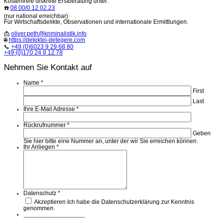
Kostenfreie diskrete Erstberatung unter:
☎️
08 00/0 12 02 23
(nur national erreichbar)
Für Wirtschaftsdelikte, Observationen und internationale Ermittlungen.
📩
oliver.peth@kriminalistik.info
🌐
https://detektei-detegere.com
📞
+49 (0)6023 9 29 68 80
+49 (0)170 24 8 12 78
Nehmen Sie Kontakt auf
Name
*
First
Last
Ihre E-Mail Adresse
*
Rückrufnummer
*
Geben
Sie hier bitte eine Nummer an, unter der wir Sie erreichen können.
Ihr Anliegen
*
Datenschutz
*
Akzeptieren
Ich habe die Datenschutzerklärung zur Kenntnis
genommen.