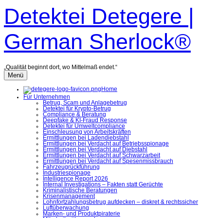
Zum
Detektei Detegere |
Inhalt
überspringen
German Sherlock®
„Qualität beginnt dort, wo Mittelmaß endet.“
Menü
Home
Für Unternehmen
Betrug, Scam und Anlagebetrug
Detektei für Krypto-Betrug
Compliance & Beratung
Deepfake & KI-Fraud Response
Detektei für Umweltcompliance
Einschleusung von Arbeitskräften
Ermittlungen bei Ladendiebstahl
Ermittlungen bei Verdacht auf Betriebsspionage
Ermittlungen bei Verdacht auf Diebstahl
Ermittlungen bei Verdacht auf Schwarzarbeit
Ermittlungen bei Verdacht auf Spesenmissbrauch
Fahrzeugrückführung
Industriespionage
Intelligence Report 2026
Internal Investigations – Fakten statt Gerüchte
Kriminalistische Beratungen
Krisenmanagement
Lohnfortzahlungsbetrug aufdecken – diskret & rechtssicher
Luftüberwachung
Marken- und Produktpiraterie