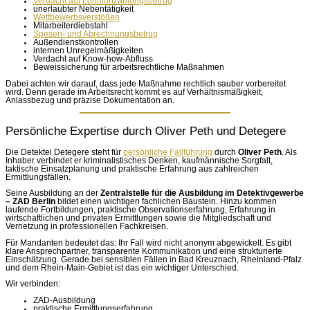
Verdacht auf Lohnfortzahlungsbetrug
unerlaubter Nebentätigkeit
Wettbewerbsverstößen
Mitarbeiterdiebstahl
Spesen- und Abrechnungsbetrug
Außendienstkontrollen
internen Unregelmäßigkeiten
Verdacht auf Know-how-Abfluss
Beweissicherung für arbeitsrechtliche Maßnahmen
Dabei achten wir darauf, dass jede Maßnahme rechtlich sauber vorbereitet
wird. Denn gerade im Arbeitsrecht kommt es auf Verhältnismäßigkeit,
Anlassbezug und präzise Dokumentation an.
Persönliche Expertise durch Oliver Peth und Detegere
Die Detektei Detegere steht für
persönliche Fallführung
durch
Oliver Peth
. Als
Inhaber verbindet er kriminalistisches Denken, kaufmännische Sorgfalt,
taktische Einsatzplanung und praktische Erfahrung aus zahlreichen
Ermittlungsfällen.
Seine Ausbildung an der
Zentralstelle für die Ausbildung im Detektivgewerbe
– ZAD Berlin
bildet einen wichtigen fachlichen Baustein. Hinzu kommen
laufende Fortbildungen, praktische Observationserfahrung, Erfahrung in
wirtschaftlichen und privaten Ermittlungen sowie die Mitgliedschaft und
Vernetzung in professionellen Fachkreisen.
Für Mandanten bedeutet das: Ihr Fall wird nicht anonym abgewickelt. Es gibt
klare Ansprechpartner, transparente Kommunikation und eine strukturierte
Einschätzung. Gerade bei sensiblen Fällen in Bad Kreuznach, Rheinland-Pfalz
und dem Rhein-Main-Gebiet ist das ein wichtiger Unterschied.
Wir verbinden:
ZAD-Ausbildung
praktische Ermittlungserfahrung