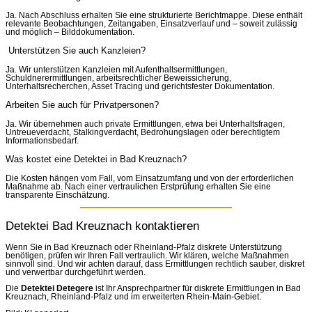
Ja. Nach Abschluss erhalten Sie eine strukturierte Berichtmappe. Diese enthält
relevante Beobachtungen, Zeitangaben, Einsatzverlauf und – soweit zulässig
und möglich – Bilddokumentation.
Unterstützen Sie auch Kanzleien?
Ja. Wir unterstützen Kanzleien mit Aufenthaltsermittlungen,
Schuldnerermittlungen, arbeitsrechtlicher Beweissicherung,
Unterhaltsrecherchen, Asset Tracing und gerichtsfester Dokumentation.
Arbeiten Sie auch für Privatpersonen?
Ja. Wir übernehmen auch private Ermittlungen, etwa bei Unterhaltsfragen,
Untreueverdacht, Stalkingverdacht, Bedrohungslagen oder berechtigtem
Informationsbedarf.
Was kostet eine Detektei in Bad Kreuznach?
Die Kosten hängen vom Fall, vom Einsatzumfang und von der erforderlichen
Maßnahme ab. Nach einer vertraulichen Erstprüfung erhalten Sie eine
transparente Einschätzung.
Detektei Bad Kreuznach kontaktieren
Wenn Sie in Bad Kreuznach oder Rheinland-Pfalz diskrete Unterstützung
benötigen, prüfen wir Ihren Fall vertraulich. Wir klären, welche Maßnahmen
sinnvoll sind. Und wir achten darauf, dass Ermittlungen rechtlich sauber, diskret
und verwertbar durchgeführt werden.
Die
Detektei Detegere
ist Ihr Ansprechpartner für diskrete Ermittlungen in Bad
Kreuznach, Rheinland-Pfalz und im erweiterten Rhein-Main-Gebiet.