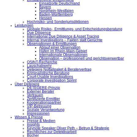
Einsatzorte Deutschland
Bayern
Nordrhein-Westfalen
Baden-Württemberg
Hessen
Hochrisiko- und Sonderjurisdiktionen
Leistungen
Globale Risiko-, Ermittlungs- und Entscheidungsberatung
Due Diligence
International Due Diligence & Asset Tracing
Internal Investigations – Fakten statt Gerüchte
Observationen & Ermittlungen
Ablauf einer Observation
Häfen im Rhein-Main-Gebiet
Internationale Observationen
Observation – professionell und gerichtsverwertbar
OSINT-Recherche
Lauschabwehr
Detegere Notfallpaket & Beratervertrag
Kriminalistische Beratung
Court-Usable Investigations
Corporate Investigation Sprint
Über Detegere
DETEGERE-Prinzip
Externer Berater
Vertrauen
Zertifizierte Ermittler
Kooperationspartner
VIP-Betreuung
Soziale Verantwortung
Impressionen
Wissen & Presse
Presse & Medien
Insights
Keynote Speaker Oliver Peth – Betrug & Strategie
Rechtliches zur Detektivarbeit
Bücher