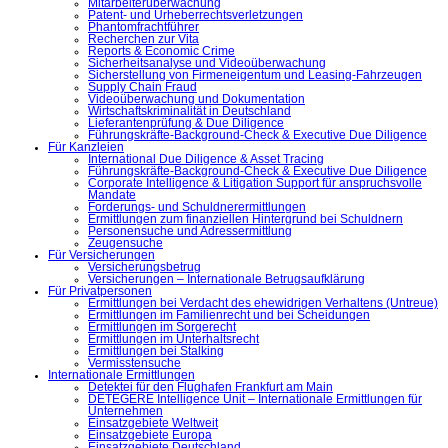
Mitarbeiterüberwachung
Patent- und Urheberrechtsverletzungen
Phantomfrachtführer
Recherchen zur Vita
Reports & Economic Crime
Sicherheitsanalyse und Videoüberwachung
Sicherstellung von Firmeneigentum und Leasing-Fahrzeugen
Supply Chain Fraud
Videoüberwachung und Dokumentation
Wirtschaftskriminalität in Deutschland
Lieferantenprüfung & Due Diligence
Führungskräfte-Background-Check & Executive Due Diligence
Für Kanzleien
International Due Diligence & Asset Tracing
Führungskräfte-Background-Check & Executive Due Diligence
Corporate Intelligence & Litigation Support für anspruchsvolle
Mandate
Forderungs- und Schuldnerermittlungen
Ermittlungen zum finanziellen Hintergrund bei Schuldnern
Personensuche und Adressermittlung
Zeugensuche
Für Versicherungen
Versicherungsbetrug
Versicherungen – Internationale Betrugsaufklärung
Für Privatpersonen
Ermittlungen bei Verdacht des ehewidrigen Verhaltens (Untreue)
Ermittlungen im Familienrecht und bei Scheidungen
Ermittlungen im Sorgerecht
Ermittlungen im Unterhaltsrecht
Ermittlungen bei Stalking
Vermisstensuche
Internationale Ermittlungen
Detektei für den Flughafen Frankfurt am Main
DETEGERE Intelligence Unit – Internationale Ermittlungen für
Unternehmen
Einsatzgebiete Weltweit
Einsatzgebiete Europa
Einsatzgebiete Deutschland