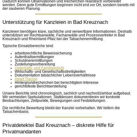
Dadurch können Observationen und Recherchen realistisch vorbereitet
werden. Denn gute Ermittlungen beginnen nicht erst vor Ort, sondern bereits mit
der sauberen Planung.
Unterstützung für Kanzleien in Bad Kreuznach
Kanzleien benötigen klare, sachliche und verwertbare Informationen. Deshalb
unterstützen wir Rechtsanwälte, Fachanwälte und Prozessvertreter in Bad
Kreuznach und Rheinland-Pfalz bei der Tatsachenermittlung.
Typische Einsatzbereiche sind:
arbeitsrechtliche Beweissicherung
Aufenthaltsermittlungen
Schuldnerermittlungen
Zustellungsvorbereitung
Unterhalts- und Familienrecht
Wirtschafts- und Gesellschaftsstreitigkeiten
Dokumentation tatsächlicher Lebensverhältnisse
Asset Tracing
Hintergrundrecherchen bei berechtigtem Interesse
gerichtsfeste Berichtserstellung
Unsere Berichte sind chronologisch, sachlich und nachvollziehbar aufgebaut.
Wir vermeiden Spekulationen. Stattdessen dokumentieren wir konkrete
Beobachtungen, Zeitpunkte, Bewegungen und Feststellungen.
Die rechtliche Bewertung bleibt der Kanzlei vorbehalten. Wir liefern die
Tatsachenbasis.
Privatdetektei Bad Kreuznach – diskrete Hilfe für
Privatmandanten