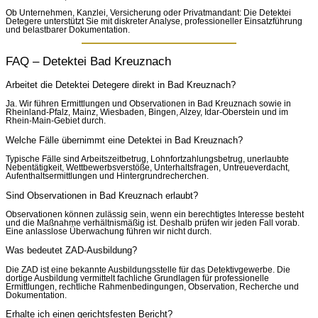
Ob Unternehmen, Kanzlei, Versicherung oder Privatmandant: Die Detektei
Detegere unterstützt Sie mit diskreter Analyse, professioneller Einsatzführung
und belastbarer Dokumentation.
FAQ – Detektei Bad Kreuznach
Arbeitet die Detektei Detegere direkt in Bad Kreuznach?
Ja. Wir führen Ermittlungen und Observationen in Bad Kreuznach sowie in
Rheinland-Pfalz, Mainz, Wiesbaden, Bingen, Alzey, Idar-Oberstein und im
Rhein-Main-Gebiet durch.
Welche Fälle übernimmt eine Detektei in Bad Kreuznach?
Typische Fälle sind Arbeitszeitbetrug, Lohnfortzahlungsbetrug, unerlaubte
Nebentätigkeit, Wettbewerbsverstöße, Unterhaltsfragen, Untreueverdacht,
Aufenthaltsermittlungen und Hintergrundrecherchen.
Sind Observationen in Bad Kreuznach erlaubt?
Observationen können zulässig sein, wenn ein berechtigtes Interesse besteht
und die Maßnahme verhältnismäßig ist. Deshalb prüfen wir jeden Fall vorab.
Eine anlasslose Überwachung führen wir nicht durch.
Was bedeutet ZAD-Ausbildung?
Die ZAD ist eine bekannte Ausbildungsstelle für das Detektivgewerbe. Die
dortige Ausbildung vermittelt fachliche Grundlagen für professionelle
Ermittlungen, rechtliche Rahmenbedingungen, Observation, Recherche und
Dokumentation.
Erhalte ich einen gerichtsfesten Bericht?