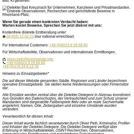
Bild: KI generiert
Wenn Sie gerade einen konkreten Verdacht haben:
Warten kostet Beweise. Sprechen Sie jetzt diskret mit uns:
Kostenfreie diskrete Erstberatung unter:
☎️
08 00/0 12 02 23
(nur national erreichbar)
For International Customers:
+49 (0)6023 9 29 68 80
Für Wirtschaftsdelikte, Observationen und internationale Ermittlungen.
📩
oliver.peth@kriminalistik.info
📞
+49 (0)6023 9 29 68 80
+49 (0)170 24 8 12 78
Hinweis zu Einsatzgebieten*
Die auf dieser Website genannten Städte, Regionen und Länder bezeichnen
operative Einsatzgebiete. Sie stellen keine Niederlassungen oder Firmensitze
dar.
Alle Einsätze werden zentral über die Detektei Detegere in Alzenau koordiniert.
Aus Gründen des Datenschutzes, der Vertraulichkeit und zum Schutz unserer
Mandanten sind dargestellte Fallbeispiele fiktiv oder an reale Sachverhalte
angelehnt. Namen, Orte, Zeitangaben und einzelne Umstände wurden
verändert.
Verantwortlich für diesen Inhalt:
Dieser Inhalt wurde fachlich verantwortet durch Oliver Peth, Kriminalist, Profiler
und Inhaber der Detektei Detegere. Die Detektei Detegere verfügt über
Erfahrung in Wirtschaftsdetektei, OSINT-Recherchen, Observationen,