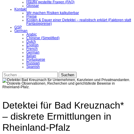
Häufig gestellte Fragen (FAQ)
Glossar
Kontakt
Wir machen Risiken kalkulierbar
Preise
Kosten & Dauer einer Detektei – realistisch erklärt (Faktoren statt
Fantasiepreise)
GSP
German
Arabic
Chinese (Simplified)
Dutch
English
French
German
Italian
Portuguese
Russian
Spanish
Suchen
nach:
Detektei für Bad Kreuznach*
– diskrete Ermittlungen in
Rheinland-Pfalz