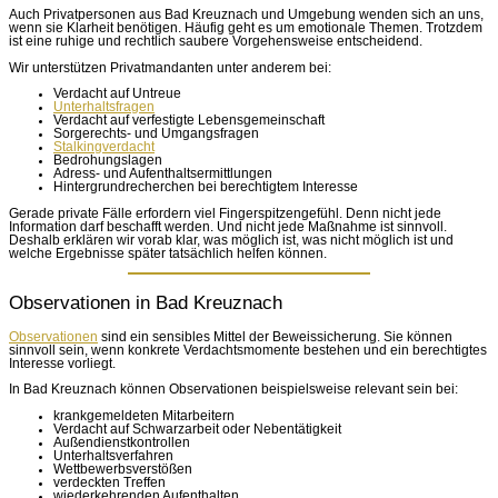
Auch Privatpersonen aus Bad Kreuznach und Umgebung wenden sich an uns,
wenn sie Klarheit benötigen. Häufig geht es um emotionale Themen. Trotzdem
ist eine ruhige und rechtlich saubere Vorgehensweise entscheidend.
Wir unterstützen Privatmandanten unter anderem bei:
Verdacht auf Untreue
Unterhaltsfragen
Verdacht auf verfestigte Lebensgemeinschaft
Sorgerechts- und Umgangsfragen
Stalkingverdacht
Bedrohungslagen
Adress- und Aufenthaltsermittlungen
Hintergrundrecherchen bei berechtigtem Interesse
Gerade private Fälle erfordern viel Fingerspitzengefühl. Denn nicht jede
Information darf beschafft werden. Und nicht jede Maßnahme ist sinnvoll.
Deshalb erklären wir vorab klar, was möglich ist, was nicht möglich ist und
welche Ergebnisse später tatsächlich helfen können.
Observationen in Bad Kreuznach
Observationen
sind ein sensibles Mittel der Beweissicherung. Sie können
sinnvoll sein, wenn konkrete Verdachtsmomente bestehen und ein berechtigtes
Interesse vorliegt.
In Bad Kreuznach können Observationen beispielsweise relevant sein bei:
krankgemeldeten Mitarbeitern
Verdacht auf Schwarzarbeit oder Nebentätigkeit
Außendienstkontrollen
Unterhaltsverfahren
Wettbewerbsverstößen
verdeckten Treffen
wiederkehrenden Aufenthalten