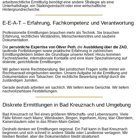
arbeitsrechtliche Ermittlung benötigt eine andere Strategie als eine
Unterhaltsfrage, ein Stalkingverdacht oder eine wirtschaftliche
Hintergrundrecherche.
E-E-A-T – Erfahrung, Fachkompetenz und Verantwortung
Professionelle Ermittlungen brauchen mehr als Technik. Sie brauchen
Erfahrung, rechtliches Verständnis, Menschenkenntnis und saubere
Dokumentation.
Die
persönliche Expertise von Oliver Peth
, die
Ausbildung über die ZAD
,
laufende Fortbildungen sowie praktische Erfahrung in zahlreichen
Ermittlungsfeldern bilden die Grundlage unserer Arbeit. Hinzu kommen
Fachnetzwerke, internationale Kontakte und eine klare Spezialisierung auf
diskrete, gerichtsfeste Ermittlungen.
Wir geben keine Rechtsberatung. Bei juristischen Fragen sollte immer ein
Rechtsanwalt eingebunden werden. Unsere Aufgabe ist die Ermittlung und
Dokumentation von Tatsachen. Die rechtliche Bewertung erfolgt durch die
zuständigen Juristen.
Gerade deshalb arbeiten wir sachlich. Wir liefern keine Gerüchte. Wir liefern
nachvollziehbare Feststellungen.
Diskrete Ermittlungen in Bad Kreuznach und Umgebung
Bad Kreuznach ist Teil eines größeren Wirtschafts- und Lebensraums. Viele
Fälle führen nach Mainz, Wiesbaden, Bingen, Ingelheim, Alzey, Idar-Oberstein,
Kaiserslautern oder in das Rhein-Main-Gebiet.
Deshalb denken wir Ermittlungen regional. Ein Fall kann in Bad Kreuznach
beginnen und sich schnell in andere Städte oder Landkreise verlagern. Wir
bleiben flexibel, aber die Dokumentation bleibt strukturiert.