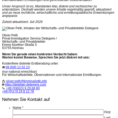
internationalen Ermittlungen und gerichtsfester Dokumentation.
Unser Anspruch ist es, Mandanten klar, diskret und rechtssicher zu
unterstützen. Deshalb werden unsere Inhalte regelmäßig geprüft, aktualisiert
und an neue rechtliche, wirtschaftliche und ermittlungstaktische Entwicklungen
angepasst.
Zuletzt aktualisiert: Juli 2026
Oliver Peth
Privat Investigation Service Detegere /
Wirtschafts- und Privatdetektei
Emmy-Noether-Straße 5
63755 Alzenau
Wenn Sie gerade einen konkreten Verdacht haben:
Warten kostet Beweise. Sprechen Sie jetzt diskret mit uns:
Kostenfreie diskrete Erstberatung unter:
☎️
08 00/0 12 02 23
(nur national erreichbar)
Für Wirtschaftsdelikte, Observationen und internationale Ermittlungen.
📩
oliver.peth@kriminalistik.info
🌐
https://detektei-detegere.com
📞
+49 (0)6023 9 29 68 80
+49 (0)170 24 8 12 78
Nehmen Sie Kontakt auf
Name
*
First
Last