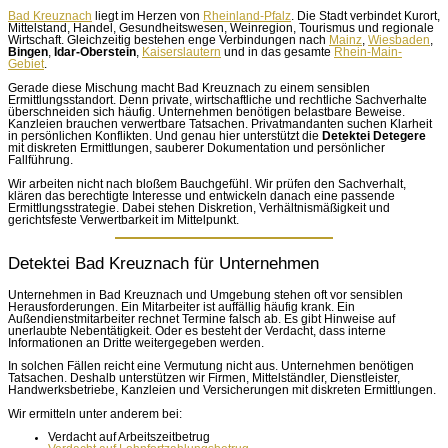
Bad Kreuznach
liegt im Herzen von
Rheinland-Pfalz
. Die Stadt verbindet Kurort,
Mittelstand, Handel, Gesundheitswesen, Weinregion, Tourismus und regionale
Wirtschaft. Gleichzeitig bestehen enge Verbindungen nach
Mainz
,
Wiesbaden
,
Bingen
,
Idar-Oberstein
,
Kaiserslautern
und in das gesamte
Rhein-Main-
Gebiet
.
Gerade diese Mischung macht Bad Kreuznach zu einem sensiblen
Ermittlungsstandort. Denn private, wirtschaftliche und rechtliche Sachverhalte
überschneiden sich häufig. Unternehmen benötigen belastbare Beweise.
Kanzleien brauchen verwertbare Tatsachen. Privatmandanten suchen Klarheit
in persönlichen Konflikten. Und genau hier unterstützt die
Detektei Detegere
mit diskreten Ermittlungen, sauberer Dokumentation und persönlicher
Fallführung.
Wir arbeiten nicht nach bloßem Bauchgefühl. Wir prüfen den Sachverhalt,
klären das berechtigte Interesse und entwickeln danach eine passende
Ermittlungsstrategie. Dabei stehen Diskretion, Verhältnismäßigkeit und
gerichtsfeste Verwertbarkeit im Mittelpunkt.
Detektei Bad Kreuznach für Unternehmen
Unternehmen in Bad Kreuznach und Umgebung stehen oft vor sensiblen
Herausforderungen. Ein Mitarbeiter ist auffällig häufig krank. Ein
Außendienstmitarbeiter rechnet Termine falsch ab. Es gibt Hinweise auf
unerlaubte Nebentätigkeit. Oder es besteht der Verdacht, dass interne
Informationen an Dritte weitergegeben werden.
In solchen Fällen reicht eine Vermutung nicht aus. Unternehmen benötigen
Tatsachen. Deshalb unterstützen wir Firmen, Mittelständler, Dienstleister,
Handwerksbetriebe, Kanzleien und Versicherungen mit diskreten Ermittlungen.
Wir ermitteln unter anderem bei:
Verdacht auf Arbeitszeitbetrug