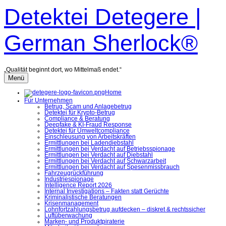
Zum
Detektei Detegere |
Inhalt
überspringen
German Sherlock®
„Qualität beginnt dort, wo Mittelmaß endet.“
Menü
Home
Für Unternehmen
Betrug, Scam und Anlagebetrug
Detektei für Krypto-Betrug
Compliance & Beratung
Deepfake & KI-Fraud Response
Detektei für Umweltcompliance
Einschleusung von Arbeitskräften
Ermittlungen bei Ladendiebstahl
Ermittlungen bei Verdacht auf Betriebsspionage
Ermittlungen bei Verdacht auf Diebstahl
Ermittlungen bei Verdacht auf Schwarzarbeit
Ermittlungen bei Verdacht auf Spesenmissbrauch
Fahrzeugrückführung
Industriespionage
Intelligence Report 2026
Internal Investigations – Fakten statt Gerüchte
Kriminalistische Beratungen
Krisenmanagement
Lohnfortzahlungsbetrug aufdecken – diskret & rechtssicher
Luftüberwachung
Marken- und Produktpiraterie