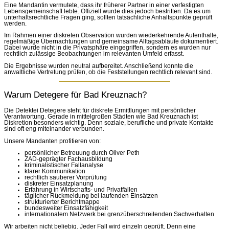
Eine Mandantin vermutete, dass ihr früherer Partner in einer verfestigten
Lebensgemeinschaft lebte. Offiziell wurde dies jedoch bestritten. Da es um
unterhaltsrechtliche Fragen ging, sollten tatsächliche Anhaltspunkte geprüft
werden.
Im Rahmen einer diskreten Observation wurden wiederkehrende Aufenthalte,
regelmäßige Übernachtungen und gemeinsame Alltagsabläufe dokumentiert.
Dabei wurde nicht in die Privatsphäre eingegriffen, sondern es wurden nur
rechtlich zulässige Beobachtungen im relevanten Umfeld erfasst.
Die Ergebnisse wurden neutral aufbereitet. Anschließend konnte die
anwaltliche Vertretung prüfen, ob die Feststellungen rechtlich relevant sind.
Warum Detegere für Bad Kreuznach?
Die Detektei Detegere steht für diskrete Ermittlungen mit persönlicher
Verantwortung. Gerade in mittelgroßen Städten wie Bad Kreuznach ist
Diskretion besonders wichtig. Denn soziale, berufliche und private Kontakte
sind oft eng miteinander verbunden.
Unsere Mandanten profitieren von:
persönlicher Betreuung durch Oliver Peth
ZAD-geprägter Fachausbildung
kriminalistischer Fallanalyse
klarer Kommunikation
rechtlich sauberer Vorprüfung
diskreter Einsatzplanung
Erfahrung in Wirtschafts- und Privatfällen
täglicher Rückmeldung bei laufenden Einsätzen
strukturierter Berichtmappe
bundesweiter Einsatzfähigkeit
internationalem Netzwerk bei grenzüberschreitenden Sachverhalten
Wir arbeiten nicht beliebig. Jeder Fall wird einzeln geprüft. Denn eine