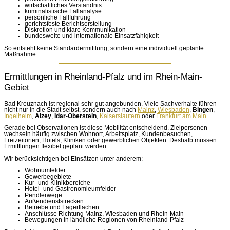
wirtschaftliches Verständnis
kriminalistische Fallanalyse
persönliche Fallführung
gerichtsfeste Berichtserstellung
Diskretion und klare Kommunikation
bundesweite und internationale Einsatzfähigkeit
So entsteht keine Standardermittlung, sondern eine individuell geplante
Maßnahme.
Ermittlungen in Rheinland-Pfalz und im Rhein-Main-
Gebiet
Bad Kreuznach ist regional sehr gut angebunden. Viele Sachverhalte führen
nicht nur in die Stadt selbst, sondern auch nach
Mainz
,
Wiesbaden
,
Bingen
,
Ingelheim
,
Alzey
,
Idar-Oberstein
,
Kaiserslautern
oder
Frankfurt am Main
.
Gerade bei Observationen ist diese Mobilität entscheidend. Zielpersonen
wechseln häufig zwischen Wohnort, Arbeitsplatz, Kundenbesuchen,
Freizeitorten, Hotels, Kliniken oder gewerblichen Objekten. Deshalb müssen
Ermittlungen flexibel geplant werden.
Wir berücksichtigen bei Einsätzen unter anderem:
Wohnumfelder
Gewerbegebiete
Kur- und Klinikbereiche
Hotel- und Gastronomieumfelder
Pendlerwege
Außendienststrecken
Betriebe und Lagerflächen
Anschlüsse Richtung Mainz, Wiesbaden und Rhein-Main
Bewegungen in ländliche Regionen von Rheinland-Pfalz