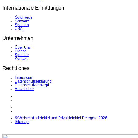
Internationale Ermittlungen
Österreich
Schweiz
Spanien
USA
Unternehmen
Über Uns
Presse
Speaker
Kontakt
Rechtliches
Impressum
Datenschutzerklärung
Datenschutzkonzept
Rechtliches
LinkedIn
Facebook
Instagram
YouTube
X
© Wirtschaftsdetektei und Privatdetektei Detegere 2026
Sitemap