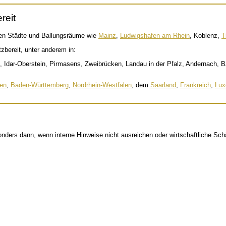
reit
oßen Städte und Ballungsräume wie
Mainz
,
Ludwigshafen am Rhein
, Koblenz,
T
zbereit, unter anderem in:
, Idar-Oberstein, Pirmasens, Zweibrücken, Landau in der Pfalz, Andernach, 
en
,
Baden-Württemberg
,
Nordrhein-Westfalen
, dem
Saarland
,
Frankreich
,
Lux
nders dann, wenn interne Hinweise nicht ausreichen oder wirtschaftliche Sc