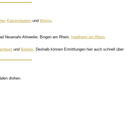
rier
,
Kaiserslautern
und
Worms
.
Bad Neuenahr-Ahrweiler, Bingen am Rhein,
Ingelheim am Rhein,
emburg
und
Belgien
. Deshalb können Ermittlungen hier auch schnell über
häden drohen.