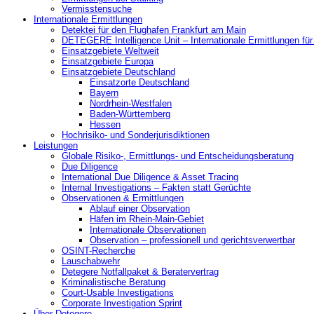
Vermisstensuche
Internationale Ermittlungen
Detektei für den Flughafen Frankfurt am Main
DETEGERE Intelligence Unit – Internationale Ermittlungen fü
Einsatzgebiete Weltweit
Einsatzgebiete Europa
Einsatzgebiete Deutschland
Einsatzorte Deutschland
Bayern
Nordrhein-Westfalen
Baden-Württemberg
Hessen
Hochrisiko- und Sonderjurisdiktionen
Leistungen
Globale Risiko-, Ermittlungs- und Entscheidungsberatung
Due Diligence
International Due Diligence & Asset Tracing
Internal Investigations – Fakten statt Gerüchte
Observationen & Ermittlungen
Ablauf einer Observation
Häfen im Rhein-Main-Gebiet
Internationale Observationen
Observation – professionell und gerichtsverwertbar
OSINT-Recherche
Lauschabwehr
Detegere Notfallpaket & Beratervertrag
Kriminalistische Beratung
Court-Usable Investigations
Corporate Investigation Sprint
Über Detegere