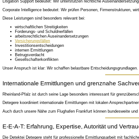
Litigation Support bedeutet: Wir unterstützen rechtliche Auseinandersetzu
Corporate Intelligence bedeutet: Wir prüfen Personen, Firmenstrukturen, wi
Diese Leistungen sind besonders relevant bei:
wirtschaftlichen Streitigkeiten
Forderungs- und Schuldnerfällen
arbeitsrechtlichen Auseinandersetzungen
Versicherungsfällen
Investitionsentscheidungen
internen Ermittlungen
Betrugsverdacht
Gesellschafterkonflikten
Unser Anspruch ist klar: Wir schaffen belastbare Entscheidungsgrundlagen.
Internationale Ermittlungen und grenznahe Sachve
Rheinland-Pfalz ist durch seine Lage besonders interessant für grenzübers
Detegere koordiniert internationale Ermittlungen mit lokalen Ansprechpartne
Auch durch unsere Nähe zum Flughafen Frankfurt können bundesweite und int
E-E-A-T: Erfahrung, Expertise, Autorität und Vertra
Die Detektei Detegere steht für professionelle Ermittlungsarbeit mit fachlic