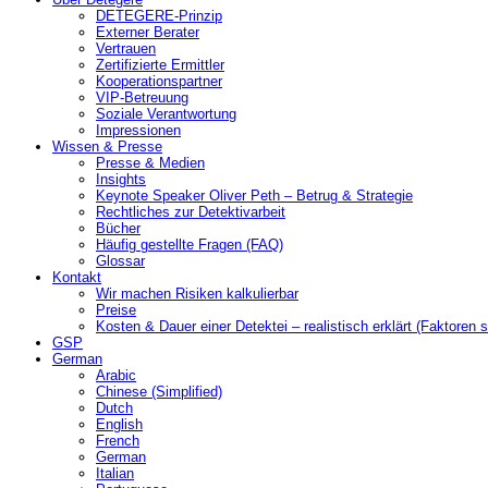
DETEGERE-Prinzip
Externer Berater
Vertrauen
Zertifizierte Ermittler
Kooperationspartner
VIP-Betreuung
Soziale Verantwortung
Impressionen
Wissen & Presse
Presse & Medien
Insights
Keynote Speaker Oliver Peth – Betrug & Strategie
Rechtliches zur Detektivarbeit
Bücher
Häufig gestellte Fragen (FAQ)
Glossar
Kontakt
Wir machen Risiken kalkulierbar
Preise
Kosten & Dauer einer Detektei – realistisch erklärt (Faktoren s
GSP
German
Arabic
Chinese (Simplified)
Dutch
English
French
German
Italian