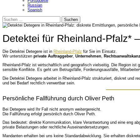
Portuguese
Russian
Spanish
Suchen
nach:
Detektei für Rheinland-Pfalz* –
Die Detektei Detegere ist in
Rheinland-Pfalz
für Sie im Einsatz.
Wir unterstützen
private Auftraggeber
,
Unternehmen
,
Rechtsanwaltskanz
Rheinland-Pfalz ist wirtschaftlich und geografisch vielseitig. Die Region is
sensible Konflikte. Es geht um Betrugsfälle, Forderungsausfälle, Mitarbeit
Die Detektei Detegere arbeitet in Rheinland-Pfalz strukturiert, diskret und 
und bei Bedarf rechtlich verwertbar sein.
Persönliche Fallführung durch Oliver Peth
Bei Detegere wird Ihr Fall nicht anonym weitergereicht.
Die Fallführung erfolgt persönlich durch Oliver Peth.
Das bedeutet: direkte Kommunikation, klare Verantwortung und eine eng abg
private Belastungen oder rechtliche Auseinandersetzungen.
Mandanten erhalten bei uns keine Standardabwicklung. Sie erhalten diskre