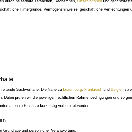
ngen durch belastbare Tatsachen, Recherchen,
Observationen
und gerichtsfest
rtschaftliche Hintergründe, Vermögenshinweise, geschäftliche Verflechtungen 
rhalte
chreitende Sachverhalte. Die Nähe zu
Luxemburg
,
Frankreich
und
Belgien
spiel
rn. Dabei prüfen wir die jeweiligen rechtlichen Rahmenbedingungen und sorgen
ernationale Einsätze kurzfristig vorbereitet werden.
uen
her Grundlage und persönlicher Verantwortung.