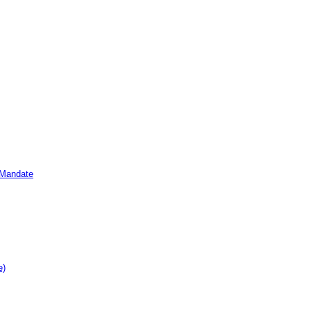
e Mandate
e)