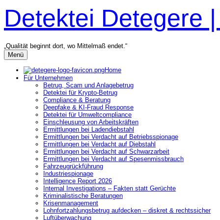
Zum
Detektei Detegere 
Inhalt
überspringen
„Qualität beginnt dort, wo Mittelmaß endet.“
Menü
Home
Für Unternehmen
Betrug, Scam und Anlagebetrug
Detektei für Krypto-Betrug
Compliance & Beratung
Deepfake & KI-Fraud Response
Detektei für Umweltcompliance
Einschleusung von Arbeitskräften
Ermittlungen bei Ladendiebstahl
Ermittlungen bei Verdacht auf Betriebsspionage
Ermittlungen bei Verdacht auf Diebstahl
Ermittlungen bei Verdacht auf Schwarzarbeit
Ermittlungen bei Verdacht auf Spesenmissbrauch
Fahrzeugrückführung
Industriespionage
Intelligence Report 2026
Internal Investigations – Fakten statt Gerüchte
Kriminalistische Beratungen
Krisenmanagement
Lohnfortzahlungsbetrug aufdecken – diskret & rechtssicher
Luftüberwachung