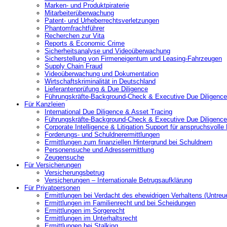
Marken- und Produktpiraterie
Mitarbeiterüberwachung
Patent- und Urheberrechtsverletzungen
Phantomfrachtführer
Recherchen zur Vita
Reports & Economic Crime
Sicherheitsanalyse und Videoüberwachung
Sicherstellung von Firmeneigentum und Leasing-Fahrzeugen
Supply Chain Fraud
Videoüberwachung und Dokumentation
Wirtschaftskriminalität in Deutschland
Lieferantenprüfung & Due Diligence
Führungskräfte-Background-Check & Executive Due Diligence
Für Kanzleien
International Due Diligence & Asset Tracing
Führungskräfte-Background-Check & Executive Due Diligence
Corporate Intelligence & Litigation Support für anspruchsvoll
Forderungs- und Schuldnerermittlungen
Ermittlungen zum finanziellen Hintergrund bei Schuldnern
Personensuche und Adressermittlung
Zeugensuche
Für Versicherungen
Versicherungsbetrug
Versicherungen – Internationale Betrugsaufklärung
Für Privatpersonen
Ermittlungen bei Verdacht des ehewidrigen Verhaltens (Untreu
Ermittlungen im Familienrecht und bei Scheidungen
Ermittlungen im Sorgerecht
Ermittlungen im Unterhaltsrecht
Ermittlungen bei Stalking