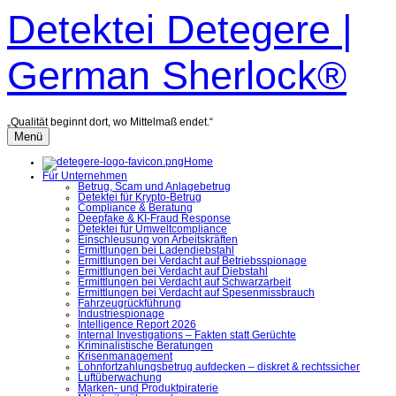
Zum
Detektei Detegere |
Inhalt
überspringen
German Sherlock®
„Qualität beginnt dort, wo Mittelmaß endet.“
Menü
Home
Für Unternehmen
Betrug, Scam und Anlagebetrug
Detektei für Krypto-Betrug
Compliance & Beratung
Deepfake & KI-Fraud Response
Detektei für Umweltcompliance
Einschleusung von Arbeitskräften
Ermittlungen bei Ladendiebstahl
Ermittlungen bei Verdacht auf Betriebsspionage
Ermittlungen bei Verdacht auf Diebstahl
Ermittlungen bei Verdacht auf Schwarzarbeit
Ermittlungen bei Verdacht auf Spesenmissbrauch
Fahrzeugrückführung
Industriespionage
Intelligence Report 2026
Internal Investigations – Fakten statt Gerüchte
Kriminalistische Beratungen
Krisenmanagement
Lohnfortzahlungsbetrug aufdecken – diskret & rechtssicher
Luftüberwachung
Marken- und Produktpiraterie