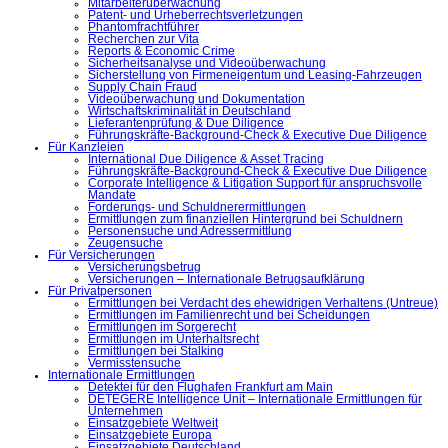
Mitarbeiterüberwachung
Patent- und Urheberrechtsverletzungen
Phantomfrachtführer
Recherchen zur Vita
Reports & Economic Crime
Sicherheitsanalyse und Videoüberwachung
Sicherstellung von Firmeneigentum und Leasing-Fahrzeugen
Supply Chain Fraud
Videoüberwachung und Dokumentation
Wirtschaftskriminalität in Deutschland
Lieferantenprüfung & Due Diligence
Führungskräfte-Background-Check & Executive Due Diligence
Für Kanzleien
International Due Diligence & Asset Tracing
Führungskräfte-Background-Check & Executive Due Diligence
Corporate Intelligence & Litigation Support für anspruchsvolle
Mandate
Forderungs- und Schuldnerermittlungen
Ermittlungen zum finanziellen Hintergrund bei Schuldnern
Personensuche und Adressermittlung
Zeugensuche
Für Versicherungen
Versicherungsbetrug
Versicherungen – Internationale Betrugsaufklärung
Für Privatpersonen
Ermittlungen bei Verdacht des ehewidrigen Verhaltens (Untreue)
Ermittlungen im Familienrecht und bei Scheidungen
Ermittlungen im Sorgerecht
Ermittlungen im Unterhaltsrecht
Ermittlungen bei Stalking
Vermisstensuche
Internationale Ermittlungen
Detektei für den Flughafen Frankfurt am Main
DETEGERE Intelligence Unit – Internationale Ermittlungen für
Unternehmen
Einsatzgebiete Weltweit
Einsatzgebiete Europa
Einsatzgebiete Deutschland