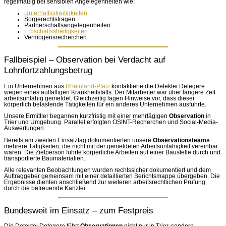
regelmäßig bei sensiblen Angelegenheiten wie:
Unterhaltsstreitigkeiten
Sorgerechtsfragen
Partnerschaftsangelegenheiten
Erbschaftsstreitigkeiten
Vermögensrecherchen
Fallbeispiel – Observation bei Verdacht auf
Lohnfortzahlungsbetrug
Ein Unternehmen aus
Rheinland-Pfalz
kontaktierte die Detektei Detegere
wegen eines auffälligen Krankheitsfalls. Der Mitarbeiter war über längere Zeit
arbeitsunfähig gemeldet. Gleichzeitig lagen Hinweise vor, dass dieser
körperlich belastende Tätigkeiten für ein anderes Unternehmen ausführte.
Unsere Ermittler begannen kurzfristig mit einer mehrtägigen
Observation
in
Trier und Umgebung. Parallel erfolgten OSINT-Recherchen und Social-Media-
Auswertungen.
Bereits am zweiten Einsatztag dokumentierten unsere
Observationsteams
mehrere Tätigkeiten, die nicht mit der gemeldeten Arbeitsunfähigkeit vereinbar
waren. Die Zielperson führte körperliche Arbeiten auf einer Baustelle durch und
transportierte Baumaterialien.
Alle relevanten Beobachtungen wurden rechtssicher dokumentiert und dem
Auftraggeber gemeinsam mit einer detaillierten Berichtsmappe übergeben. Die
Ergebnisse dienten anschließend zur weiteren arbeitsrechtlichen Prüfung
durch die betreuende Kanzlei.
Bundesweit im Einsatz – zum Festpreis