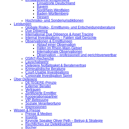
Einsatzorte Deutschland
Bayern
Nordrhein-Westfalen
Baden-Württemberg
Hessen
Hochrisiko- und Sonderjurisdiktionen
Leistungen
Globale Risiko-, Ermittlungs- und Entscheidungsberatung
Due Diligence
International Due Diligence & Asset Tracing
Internal Investigations – Fakten statt Gerüchte
Observationen & Ermittlungen
Ablauf einer Observation
Häfen im Rhein-Main-Gebiet
Internationale Observationen
Observation – professionell und gerichtsverwertbar
OSINT-Recherche
Lauschabwehr
Detegere Notfallpaket & Beratervertrag
Kriminalistische Beratung
Court-Usable Investigations
Corporate Investigation Sprint
Über Detegere
DETEGERE-Prinzip
Externer Berater
Vertrauen
Zertifizierte Ermittler
Kooperationspartner
VIP-Betreuung
Soziale Verantwortung
Impressionen
Wissen & Presse
Presse & Medien
Insights
Keynote Speaker Oliver Peth – Betrug & Strategie
Rechtliches zur Detektivarbeit
Bücher