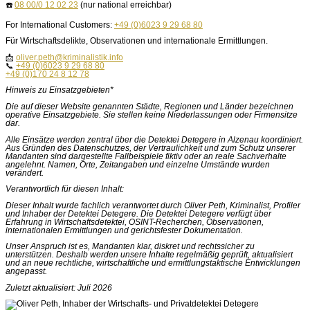
☎️
08 00/0 12 02 23
(nur national erreichbar)
For International Customers:
+49 (0)6023 9 29 68 80
Für Wirtschaftsdelikte, Observationen und internationale Ermittlungen.
📩
oliver.peth@kriminalistik.info
📞
+49 (0)6023 9 29 68 80
+49 (0)170 24 8 12 78
Hinweis zu Einsatzgebieten*
Die auf dieser Website genannten Städte, Regionen und Länder bezeichnen
operative Einsatzgebiete. Sie stellen keine Niederlassungen oder Firmensitze
dar.
Alle Einsätze werden zentral über die Detektei Detegere in Alzenau koordiniert.
Aus Gründen des Datenschutzes, der Vertraulichkeit und zum Schutz unserer
Mandanten sind dargestellte Fallbeispiele fiktiv oder an reale Sachverhalte
angelehnt. Namen, Orte, Zeitangaben und einzelne Umstände wurden
verändert.
Verantwortlich für diesen Inhalt:
Dieser Inhalt wurde fachlich verantwortet durch Oliver Peth, Kriminalist, Profiler
und Inhaber der Detektei Detegere. Die Detektei Detegere verfügt über
Erfahrung in Wirtschaftsdetektei, OSINT-Recherchen, Observationen,
internationalen Ermittlungen und gerichtsfester Dokumentation.
Unser Anspruch ist es, Mandanten klar, diskret und rechtssicher zu
unterstützen. Deshalb werden unsere Inhalte regelmäßig geprüft, aktualisiert
und an neue rechtliche, wirtschaftliche und ermittlungstaktische Entwicklungen
angepasst.
Zuletzt aktualisiert: Juli 2026