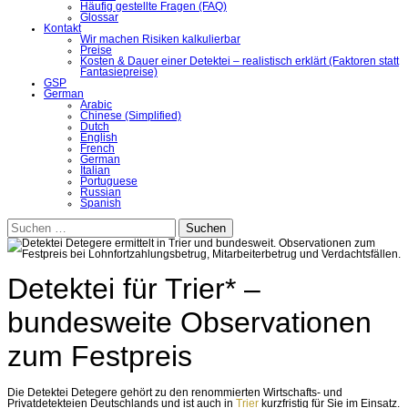
Häufig gestellte Fragen (FAQ)
Glossar
Kontakt
Wir machen Risiken kalkulierbar
Preise
Kosten & Dauer einer Detektei – realistisch erklärt (Faktoren statt
Fantasiepreise)
GSP
German
Arabic
Chinese (Simplified)
Dutch
English
French
German
Italian
Portuguese
Russian
Spanish
Suchen
nach:
Detektei für Trier* –
bundesweite Observationen
zum Festpreis
Die Detektei Detegere gehört zu den renommierten Wirtschafts- und
Privatdetekteien Deutschlands und ist auch in
Trier
kurzfristig für Sie im Einsatz.