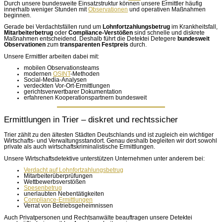
Durch unsere bundesweite Einsatzstruktur können unsere Ermittler häufig
innerhalb weniger Stunden mit
Observationen
und operativen Maßnahmen
beginnen.
Gerade bei Verdachtsfällen rund um
Lohnfortzahlungsbetrug
im Krankheitsfall,
Mitarbeiterbetrug
oder
Compliance-Verstößen
sind schnelle und diskrete
Maßnahmen entscheidend. Deshalb führt die Detektei Detegere
bundesweit
Observationen
zum
transparenten Festpreis
durch.
Unsere Ermittler arbeiten dabei mit:
mobilen Observationsteams
modernen
OSINT
-Methoden
Social-Media-Analysen
verdeckten Vor-Ort-Ermittlungen
gerichtsverwertbarer Dokumentation
erfahrenen Kooperationspartnern bundesweit
Ermittlungen in Trier – diskret und rechtssicher
Trier zählt zu den ältesten Städten Deutschlands und ist zugleich ein wichtiger
Wirtschafts- und Verwaltungsstandort. Genau deshalb begleiten wir dort sowohl
private als auch wirtschaftskriminalistische Ermittlungen.
Unsere Wirtschaftsdetektive unterstützen Unternehmen unter anderem bei:
Verdacht auf Lohnfortzahlungsbetrug
Mitarbeiterüberprüfungen
Wettbewerbsverstößen
Spesenbetrug
unerlaubten Nebentätigkeiten
Compliance-Ermittlungen
Verrat von Betriebsgeheimnissen
Auch Privatpersonen und Rechtsanwälte beauftragen unsere Detektei