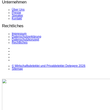
Unternehmen
Über Uns
Presse
Speaker
Kontakt
Rechtliches
Impressum
Datenschutzerklärung
Datenschutzkonzept
Rechtliches
LinkedIn
Facebook
Instagram
YouTube
X
© Wirtschaftsdetektei und Privatdetektei Detegere 2026
Sitemap