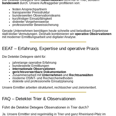
Die Detektei Detegere führt
Observationen
nicht nur in Trier, sondern
bundesweit
durch. Unsere Auftraggeber profitieren von:
festen Ansprechpartnern
transparenter Preisstruktur
bundesweiten Observationsteams
kurzfristiger Einsatzfähigkeit
diskreter Vorgehensweise
professioneller Beweissicherung
Gerade Unternehmen benötigen heute schnelle und belastbare Ergebnisse
statt bloßer Vermutungen. Deshalb kombinieren wir
operative Observationen
mit moderner Ermittlungsarbeit und digitaler Analyse.
EEAT – Erfahrung, Expertise und operative Praxis
Die Detektei Detegere steht für:
jahrelange operative Erfahrung
bundesweite Ermittlungen
internationale Observationen
gerichtsverwertbare Dokumentation
Zusammenarbeit mit
Unternehmen
und
Rechtsanwälten
moderne OSINT- und Recherchemethoden
diskrete und professionelle Einsatzplanung
Unsere Ermittler arbeiten strukturiert, rechtssicher und zielorientiert.
FAQ – Detektei Trier & Observationen
Führt die Detektei Detegere Observationen in Trier durch?
Ja. Unsere Ermittler sind regelmäßig in Trier und ganz Rheinland-Pfalz im