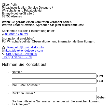
Oliver Peth
Privat Investigation Service Detegere /
Wirtschafts- und Privatdetektei
Emmy-Noether-Straße 5
63755 Alzenau
Wenn Sie gerade einen konkreten Verdacht haben:
Warten kostet Beweise. Sprechen Sie jetzt diskret mit uns:
Kostenfreie diskrete Erstberatung unter:
☎️
08 00/0 12 02 23
(nur national erreichbar)
Für Wirtschaftsdelikte, Observationen und internationale Ermittlungen.
📩
oliver.peth@kriminalistik.info
🌐
https://detektei-detegere.com
📞
+49 (0)6023 9 29 68 80
+49 (0)170 24 8 12 78
Nehmen Sie Kontakt auf
Name
*
First
Last
Ihre E-Mail Adresse
*
Rückrufnummer
*
Geben
Sie hier bitte eine Nummer an, unter der wir Sie erreichen können.
Ihr Anliegen
*