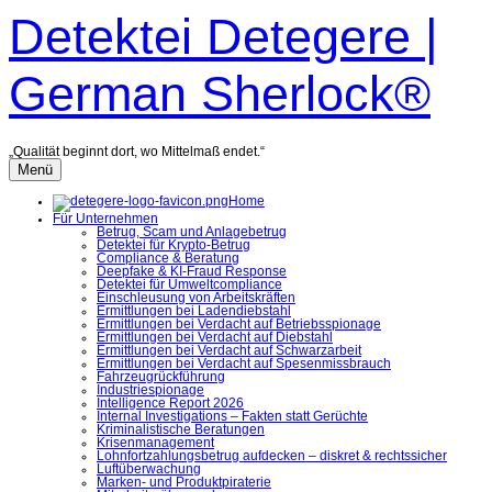
Zum
Detektei Detegere |
Inhalt
überspringen
German Sherlock®
„Qualität beginnt dort, wo Mittelmaß endet.“
Menü
Home
Für Unternehmen
Betrug, Scam und Anlagebetrug
Detektei für Krypto-Betrug
Compliance & Beratung
Deepfake & KI-Fraud Response
Detektei für Umweltcompliance
Einschleusung von Arbeitskräften
Ermittlungen bei Ladendiebstahl
Ermittlungen bei Verdacht auf Betriebsspionage
Ermittlungen bei Verdacht auf Diebstahl
Ermittlungen bei Verdacht auf Schwarzarbeit
Ermittlungen bei Verdacht auf Spesenmissbrauch
Fahrzeugrückführung
Industriespionage
Intelligence Report 2026
Internal Investigations – Fakten statt Gerüchte
Kriminalistische Beratungen
Krisenmanagement
Lohnfortzahlungsbetrug aufdecken – diskret & rechtssicher
Luftüberwachung
Marken- und Produktpiraterie