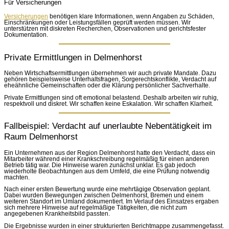
Für Versicherungen
Versicherungen
benötigen klare Informationen, wenn Angaben zu Schäden,
Einschränkungen oder Leistungsfällen geprüft werden müssen. Wir
unterstützen mit diskreten Recherchen, Observationen und gerichtsfester
Dokumentation.
Private Ermittlungen in Delmenhorst
Neben Wirtschaftsermittlungen übernehmen wir auch private Mandate. Dazu
gehören beispielsweise Unterhaltsfragen, Sorgerechtskonflikte, Verdacht auf
eheähnliche Gemeinschaften oder die Klärung persönlicher Sachverhalte.
Private Ermittlungen sind oft emotional belastend. Deshalb arbeiten wir ruhig,
respektvoll und diskret. Wir schaffen keine Eskalation. Wir schaffen Klarheit.
Fallbeispiel: Verdacht auf unerlaubte Nebentätigkeit im
Raum Delmenhorst
Ein Unternehmen aus der Region Delmenhorst hatte den Verdacht, dass ein
Mitarbeiter während einer Krankschreibung regelmäßig für einen anderen
Betrieb tätig war. Die Hinweise waren zunächst unklar. Es gab jedoch
wiederholte Beobachtungen aus dem Umfeld, die eine Prüfung notwendig
machten.
Nach einer ersten Bewertung wurde eine mehrtägige Observation geplant.
Dabei wurden Bewegungen zwischen Delmenhorst, Bremen und einem
weiteren Standort im Umland dokumentiert. Im Verlauf des Einsatzes ergaben
sich mehrere Hinweise auf regelmäßige Tätigkeiten, die nicht zum
angegebenen Krankheitsbild passten.
Die Ergebnisse wurden in einer strukturierten Berichtmappe zusammengefasst.