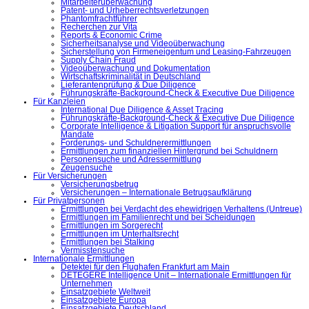
Mitarbeiterüberwachung
Patent- und Urheberrechtsverletzungen
Phantomfrachtführer
Recherchen zur Vita
Reports & Economic Crime
Sicherheitsanalyse und Videoüberwachung
Sicherstellung von Firmeneigentum und Leasing-Fahrzeugen
Supply Chain Fraud
Videoüberwachung und Dokumentation
Wirtschaftskriminalität in Deutschland
Lieferantenprüfung & Due Diligence
Führungskräfte-Background-Check & Executive Due Diligence
Für Kanzleien
International Due Diligence & Asset Tracing
Führungskräfte-Background-Check & Executive Due Diligence
Corporate Intelligence & Litigation Support für anspruchsvolle
Mandate
Forderungs- und Schuldnerermittlungen
Ermittlungen zum finanziellen Hintergrund bei Schuldnern
Personensuche und Adressermittlung
Zeugensuche
Für Versicherungen
Versicherungsbetrug
Versicherungen – Internationale Betrugsaufklärung
Für Privatpersonen
Ermittlungen bei Verdacht des ehewidrigen Verhaltens (Untreue)
Ermittlungen im Familienrecht und bei Scheidungen
Ermittlungen im Sorgerecht
Ermittlungen im Unterhaltsrecht
Ermittlungen bei Stalking
Vermisstensuche
Internationale Ermittlungen
Detektei für den Flughafen Frankfurt am Main
DETEGERE Intelligence Unit – Internationale Ermittlungen für
Unternehmen
Einsatzgebiete Weltweit
Einsatzgebiete Europa
Einsatzgebiete Deutschland