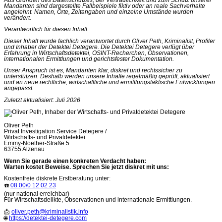
Mandanten sind dargestellte Fallbeispiele fiktiv oder an reale Sachverhalte
angelehnt. Namen, Orte, Zeitangaben und einzelne Umstände wurden
verändert.
Verantwortlich für diesen Inhalt:
Dieser Inhalt wurde fachlich verantwortet durch Oliver Peth, Kriminalist, Profiler
und Inhaber der Detektei Detegere. Die Detektei Detegere verfügt über
Erfahrung in Wirtschaftsdetektei, OSINT-Recherchen, Observationen,
internationalen Ermittlungen und gerichtsfester Dokumentation.
Unser Anspruch ist es, Mandanten klar, diskret und rechtssicher zu
unterstützen. Deshalb werden unsere Inhalte regelmäßig geprüft, aktualisiert
und an neue rechtliche, wirtschaftliche und ermittlungstaktische Entwicklungen
angepasst.
Zuletzt aktualisiert: Juli 2026
Oliver Peth
Privat Investigation Service Detegere /
Wirtschafts- und Privatdetektei
Emmy-Noether-Straße 5
63755 Alzenau
Wenn Sie gerade einen konkreten Verdacht haben:
Warten kostet Beweise. Sprechen Sie jetzt diskret mit uns:
Kostenfreie diskrete Erstberatung unter:
☎️
08 00/0 12 02 23
(nur national erreichbar)
Für Wirtschaftsdelikte, Observationen und internationale Ermittlungen.
📩
oliver.peth@kriminalistik.info
🌐
https://detektei-detegere.com