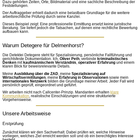
Dazu gehörten Zeiten, Orte, Bildmaterial und eine sachliche Beschreibung der
Feststellungen.
Der Auftraggeber erhielt dadurch eine belastbare Grundlage für die weitere
arbeitsrechtliche Prüfung durch seine Kanzlei.
Dieses Beispiel zeigt: Eine professionelle Ermittlung ersetzt keine juristische
Beratung. Sie liefert jedoch die Tatsachen, auf denen eine rechtliche Bewertung
aufbauen kann.
Warum Detegere für Delmenhorst?
Die Detektei Detegere steht für Spezialisierung, persönliche Fallführung und
gerichtsfeste Dokumentation. Ich,
Oliver Peth
, verbinde
kriminalistisches
Denken
mit
kaufmännischem Verständnis
,
operativer Erfahrung
und einem
klaren Blick für beweisrelevante Details.
Meine
Ausbildung über die ZAD
, meine
Spezialisierung auf
Wirtschaftsermittlungen
, meine
Erfahrung in Observationen
sowie mein
internationales Netzwerk
bilden die Grundlage meiner Arbeit. Jeder Fall wird
persönlich geprüft, eingeordnet und geführt.
Wir arbeiten nicht nach Callcenter-Prinzip. Mandanten erhalten
klare
Kommunikation
, realistische Einschätzungen und eine strukturierte
Vorgehensweise.
Unsere Arbeitsweise
Erstprüfung
Zunächst klären wir den Sachverhalt. Dabei prüfen wir, welche Hinweise
vorliegen, welches Ziel erreicht werden soll und ob ein berechtigtes Interesse
besteht.