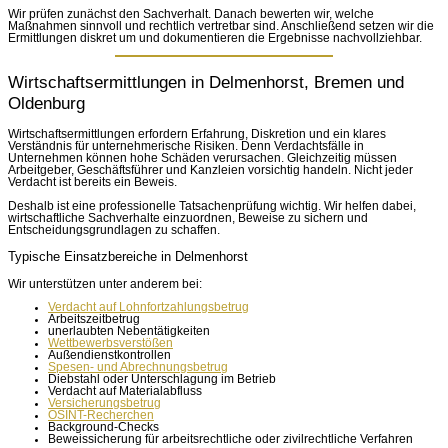
Wir prüfen zunächst den Sachverhalt. Danach bewerten wir, welche
Maßnahmen sinnvoll und rechtlich vertretbar sind. Anschließend setzen wir die
Ermittlungen diskret um und dokumentieren die Ergebnisse nachvollziehbar.
Wirtschaftsermittlungen in Delmenhorst, Bremen und
Oldenburg
Wirtschaftsermittlungen erfordern Erfahrung, Diskretion und ein klares
Verständnis für unternehmerische Risiken. Denn Verdachtsfälle in
Unternehmen können hohe Schäden verursachen. Gleichzeitig müssen
Arbeitgeber, Geschäftsführer und Kanzleien vorsichtig handeln. Nicht jeder
Verdacht ist bereits ein Beweis.
Deshalb ist eine professionelle Tatsachenprüfung wichtig. Wir helfen dabei,
wirtschaftliche Sachverhalte einzuordnen, Beweise zu sichern und
Entscheidungsgrundlagen zu schaffen.
Typische Einsatzbereiche in Delmenhorst
Wir unterstützen unter anderem bei:
Verdacht auf Lohnfortzahlungsbetrug
Arbeitszeitbetrug
unerlaubten Nebentätigkeiten
Wettbewerbsverstößen
Außendienstkontrollen
Spesen- und Abrechnungsbetrug
Diebstahl oder Unterschlagung im Betrieb
Verdacht auf Materialabfluss
Versicherungsbetrug
OSINT-Recherchen
Background-Checks
Beweissicherung für arbeitsrechtliche oder zivilrechtliche Verfahren