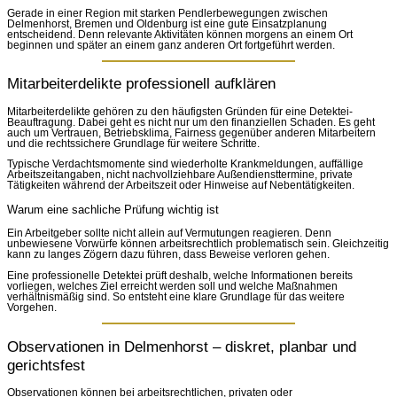
Gerade in einer Region mit starken Pendlerbewegungen zwischen
Delmenhorst, Bremen und Oldenburg ist eine gute Einsatzplanung
entscheidend. Denn relevante Aktivitäten können morgens an einem Ort
beginnen und später an einem ganz anderen Ort fortgeführt werden.
Mitarbeiterdelikte professionell aufklären
Mitarbeiterdelikte gehören zu den häufigsten Gründen für eine Detektei-
Beauftragung. Dabei geht es nicht nur um den finanziellen Schaden. Es geht
auch um Vertrauen, Betriebsklima, Fairness gegenüber anderen Mitarbeitern
und die rechtssichere Grundlage für weitere Schritte.
Typische Verdachtsmomente sind wiederholte Krankmeldungen, auffällige
Arbeitszeitangaben, nicht nachvollziehbare Außendiensttermine, private
Tätigkeiten während der Arbeitszeit oder Hinweise auf Nebentätigkeiten.
Warum eine sachliche Prüfung wichtig ist
Ein Arbeitgeber sollte nicht allein auf Vermutungen reagieren. Denn
unbewiesene Vorwürfe können arbeitsrechtlich problematisch sein. Gleichzeitig
kann zu langes Zögern dazu führen, dass Beweise verloren gehen.
Eine professionelle Detektei prüft deshalb, welche Informationen bereits
vorliegen, welches Ziel erreicht werden soll und welche Maßnahmen
verhältnismäßig sind. So entsteht eine klare Grundlage für das weitere
Vorgehen.
Observationen in Delmenhorst – diskret, planbar und
gerichtsfest
Observationen können bei arbeitsrechtlichen, privaten oder