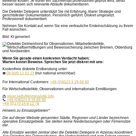
Beweise kosten. Je früher ein Sachverhalt professionell geprüft wird, desto
besser lassen sich relevante Abläufe dokumentieren.
Die Detektei Detegere unterstützt Sie mit Erfahrung, klarer Strategie und
gerichtsfester Dokumentation. Persönlich geführt. Diskret umgesetzt.
Professionell dokumentiert.
Nehmen Sie Kontakt auf, wenn Sie eine vertrauliche Ersteinschätzung zu Ihrem
Fall wünschen.
Bild: KI generiert
Wenn Sie gerade einen konkreten Verdacht haben:
Warten kostet Beweise. Sprechen Sie jetzt diskret mit uns:
Kostenfreie diskrete Erstberatung unter:
☎️
08 00/0 12 02 23
(nur national erreichbar)
For International Customers:
+49 (0)6023 9 29 68 80
Für Wirtschaftsdelikte, Observationen und internationale Ermittlungen.
📩
oliver.peth@kriminalistik.info
📞
+49 (0)6023 9 29 68 80
+49 (0)170 24 8 12 78
Hinweis zu Einsatzgebieten*
Die auf dieser Website genannten Städte, Regionen und Länder bezeichnen
operative Einsatzgebiete. Sie stellen keine Niederlassungen oder Firmensitze
dar.
Alle Einsätze werden zentral über die Detektei Detegere in Alzenau koordiniert.
Aus Gründen des Datenschutzes, der Vertraulichkeit und zum Schutz unserer