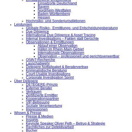
Einsatzorte Deutschland
Bayern
Nordrhein-Westfalen
Baden-Württemberg
Hessen
Hochrisiko- und Sonderjurisdiktionen
Leistungen
Globale Risiko-, Ermittlungs- und Entscheidungsberatung
Due Diligence
International Due Diligence & Asset Tracing
Internal Investigations – Fakten statt Gerüchte
Observationen & Ermittlungen
Ablauf einer Observation
Häfen im Rhein-Main-Gebiet
Internationale Observationen
Observation – professionell und gerichtsverwertbar
OSINT-Recherche
Lauschabwehr
Detegere Notfallpaket & Beratervertrag
Kriminalistische Beratung
Court-Usable Investigations
Corporate Investigation Sprint
Über Detegere
DETEGERE-Prinzip
Externer Berater
Vertrauen
Zertifizierte Ermittler
Kooperationspartner
VIP-Betreuung
Soziale Verantwortung
Impressionen
Wissen & Presse
Presse & Medien
Insights
Keynote Speaker Oliver Peth – Betrug & Strategie
Rechtliches zur Detektivarbeit
Bücher