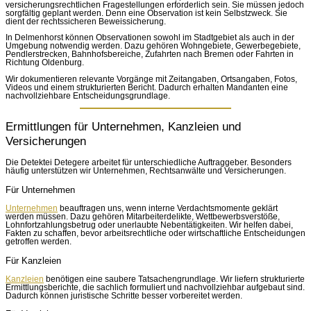
versicherungsrechtlichen Fragestellungen erforderlich sein. Sie müssen jedoch
sorgfältig geplant werden. Denn eine Observation ist kein Selbstzweck. Sie
dient der rechtssicheren Beweissicherung.
In Delmenhorst können Observationen sowohl im Stadtgebiet als auch in der
Umgebung notwendig werden. Dazu gehören Wohngebiete, Gewerbegebiete,
Pendlerstrecken, Bahnhofsbereiche, Zufahrten nach Bremen oder Fahrten in
Richtung Oldenburg.
Wir dokumentieren relevante Vorgänge mit Zeitangaben, Ortsangaben, Fotos,
Videos und einem strukturierten Bericht. Dadurch erhalten Mandanten eine
nachvollziehbare Entscheidungsgrundlage.
Ermittlungen für Unternehmen, Kanzleien und
Versicherungen
Die Detektei Detegere arbeitet für unterschiedliche Auftraggeber. Besonders
häufig unterstützen wir Unternehmen, Rechtsanwälte und Versicherungen.
Für Unternehmen
Unternehmen
beauftragen uns, wenn interne Verdachtsmomente geklärt
werden müssen. Dazu gehören Mitarbeiterdelikte, Wettbewerbsverstöße,
Lohnfortzahlungsbetrug oder unerlaubte Nebentätigkeiten. Wir helfen dabei,
Fakten zu schaffen, bevor arbeitsrechtliche oder wirtschaftliche Entscheidungen
getroffen werden.
Für Kanzleien
Kanzleien
benötigen eine saubere Tatsachengrundlage. Wir liefern strukturierte
Ermittlungsberichte, die sachlich formuliert und nachvollziehbar aufgebaut sind.
Dadurch können juristische Schritte besser vorbereitet werden.