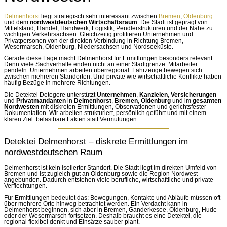
Delmenhorst
liegt strategisch sehr interessant zwischen
Bremen
,
Oldenburg
und dem
nordwestdeutschen Wirtschaftsraum
. Die Stadt ist geprägt von
Mittelstand, Handel, Handwerk, Logistik, Pendlerstrukturen und der Nähe zu
wichtigen Verkehrsachsen. Gleichzeitig profitieren Unternehmen und
Privatpersonen von der direkten Verbindung in Richtung Bremen,
Wesermarsch, Oldenburg, Niedersachsen und Nordseeküste.
Gerade diese Lage macht Delmenhorst für Ermittlungen besonders relevant.
Denn viele Sachverhalte enden nicht an einer Stadtgrenze. Mitarbeiter
pendeln. Unternehmen arbeiten überregional. Fahrzeuge bewegen sich
zwischen mehreren Standorten. Und private wie wirtschaftliche Konflikte haben
häufig Bezüge in mehrere Richtungen.
Die Detektei Detegere unterstützt
Unternehmen
,
Kanzleien
,
Versicherungen
und
Privatmandanten
in
Delmenhorst
,
Bremen
,
Oldenburg
und im
gesamten
Nordwesten
mit diskreten Ermittlungen, Observationen und gerichtsfester
Dokumentation. Wir arbeiten strukturiert, persönlich geführt und mit einem
klaren Ziel: belastbare Fakten statt Vermutungen.
Detektei Delmenhorst – diskrete Ermittlungen im
nordwestdeutschen Raum
Delmenhorst ist kein isolierter Standort. Die Stadt liegt im direkten Umfeld von
Bremen und ist zugleich gut an Oldenburg sowie die Region Nordwest
angebunden. Dadurch entstehen viele berufliche, wirtschaftliche und private
Verflechtungen.
Für Ermittlungen bedeutet das: Bewegungen, Kontakte und Abläufe müssen oft
über mehrere Orte hinweg betrachtet werden. Ein Verdacht kann in
Delmenhorst beginnen, sich aber in Bremen, Ganderkesee, Oldenburg, Hude
oder der Wesermarsch fortsetzen. Deshalb braucht es eine Detektei, die
regional flexibel denkt und Einsätze sauber plant.