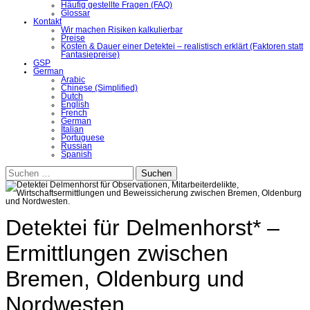
Häufig gestellte Fragen (FAQ)
Glossar
Kontakt
Wir machen Risiken kalkulierbar
Preise
Kosten & Dauer einer Detektei – realistisch erklärt (Faktoren statt
Fantasiepreise)
GSP
German
Arabic
Chinese (Simplified)
Dutch
English
French
German
Italian
Portuguese
Russian
Spanish
Suchen
nach:
Detektei für Delmenhorst* –
Ermittlungen zwischen
Bremen, Oldenburg und
Nordwesten