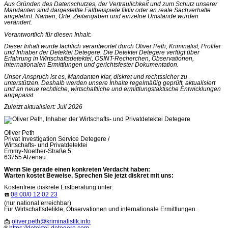
Aus Gründen des Datenschutzes, der Vertraulichkeit und zum Schutz unserer
Mandanten sind dargestellte Fallbeispiele fiktiv oder an reale Sachverhalte
angelehnt. Namen, Orte, Zeitangaben und einzelne Umstände wurden
verändert.
Verantwortlich für diesen Inhalt:
Dieser Inhalt wurde fachlich verantwortet durch Oliver Peth, Kriminalist, Profiler
und Inhaber der Detektei Detegere. Die Detektei Detegere verfügt über
Erfahrung in Wirtschaftsdetektei, OSINT-Recherchen, Observationen,
internationalen Ermittlungen und gerichtsfester Dokumentation.
Unser Anspruch ist es, Mandanten klar, diskret und rechtssicher zu
unterstützen. Deshalb werden unsere Inhalte regelmäßig geprüft, aktualisiert
und an neue rechtliche, wirtschaftliche und ermittlungstaktische Entwicklungen
angepasst.
Zuletzt aktualisiert: Juli 2026
Oliver Peth
Privat Investigation Service Detegere /
Wirtschafts- und Privatdetektei
Emmy-Noether-Straße 5
63755 Alzenau
Wenn Sie gerade einen konkreten Verdacht haben:
Warten kostet Beweise. Sprechen Sie jetzt diskret mit uns:
Kostenfreie diskrete Erstberatung unter:
☎️
08 00/0 12 02 23
(nur national erreichbar)
Für Wirtschaftsdelikte, Observationen und internationale Ermittlungen.
📩
oliver.peth@kriminalistik.info