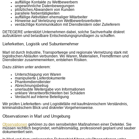
auffällige Kontakte zu Wettbewerbern
ungewöhnliche Datenbewegungen
plötzliches Abwandern von Kunden
parallele Nebentätigkeiten
auffällige Aktivitäten ehemaliger Mitarbeiter
Hinweise auf Verletzung von Wettbewerbsverboten
verdächtige Kommunikation mit Dienstleistern oder Zulieferern
DETEGERE unterstützt Unternehmen dabei, solche Sachverhalte diskret
aufzuklären und belastbare Entscheidungsgrundlagen zu schaffen.
Lieferketten, Logistik und Subunternehmer
Marl ist durch Industrie, Transportwege und regionale Vernetzung stark mit
logistischen Abläufen verbunden. Wo Waren, Materialien, Fremdfirmen und
Dienstleister zusammenwirken, entstehen Risiken.
Dazu zählen unter anderem:
Unterschlagung von Waren
manipulierte Lieferdokumente
Phantomdienstleister
Abrechnungsbetrug
unerlaubte Weitergabe von Informationen
unklare Verantwortlichkeiten bei Schäden
Verdacht auf interne Beteiligung
Wir prüfen Lieferketten- und Logistikfälle mit kaufmännischem Verständnis,
kriminalistischem Blick und diskreter Vorgehensweise.
Observationen in Marl und Umgebung
Observationen
gehören zu den sensibelsten Maßnahmen einer Detektei. Sie
müssen rechtlich begründet, verhältnismäßig, professionell geplant und sauber
dokumentiert sein.