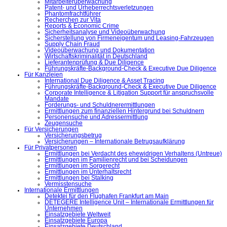
Mitarbeiterüberwachung
Patent- und Urheberrechtsverletzungen
Phantomfrachtführer
Recherchen zur Vita
Reports & Economic Crime
Sicherheitsanalyse und Videoüberwachung
Sicherstellung von Firmeneigentum und Leasing-Fahrzeugen
Supply Chain Fraud
Videoüberwachung und Dokumentation
Wirtschaftskriminalität in Deutschland
Lieferantenprüfung & Due Diligence
Führungskräfte-Background-Check & Executive Due Diligence
Für Kanzleien
International Due Diligence & Asset Tracing
Führungskräfte-Background-Check & Executive Due Diligence
Corporate Intelligence & Litigation Support für anspruchsvolle
Mandate
Forderungs- und Schuldnerermittlungen
Ermittlungen zum finanziellen Hintergrund bei Schuldnern
Personensuche und Adressermittlung
Zeugensuche
Für Versicherungen
Versicherungsbetrug
Versicherungen – Internationale Betrugsaufklärung
Für Privatpersonen
Ermittlungen bei Verdacht des ehewidrigen Verhaltens (Untreue)
Ermittlungen im Familienrecht und bei Scheidungen
Ermittlungen im Sorgerecht
Ermittlungen im Unterhaltsrecht
Ermittlungen bei Stalking
Vermisstensuche
Internationale Ermittlungen
Detektei für den Flughafen Frankfurt am Main
DETEGERE Intelligence Unit – Internationale Ermittlungen für
Unternehmen
Einsatzgebiete Weltweit
Einsatzgebiete Europa
Einsatzgebiete Deutschland