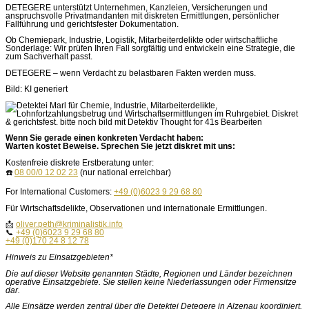
DETEGERE unterstützt Unternehmen, Kanzleien, Versicherungen und
anspruchsvolle Privatmandanten mit diskreten Ermittlungen, persönlicher
Fallführung und gerichtsfester Dokumentation.
Ob Chemiepark, Industrie, Logistik, Mitarbeiterdelikte oder wirtschaftliche
Sonderlage: Wir prüfen Ihren Fall sorgfältig und entwickeln eine Strategie, die
zum Sachverhalt passt.
DETEGERE – wenn Verdacht zu belastbaren Fakten werden muss.
Bild: KI generiert
Wenn Sie gerade einen konkreten Verdacht haben:
Warten kostet Beweise. Sprechen Sie jetzt diskret mit uns:
Kostenfreie diskrete Erstberatung unter:
☎️
08 00/0 12 02 23
(nur national erreichbar)
For International Customers:
+49 (0)6023 9 29 68 80
Für Wirtschaftsdelikte, Observationen und internationale Ermittlungen.
📩
oliver.peth@kriminalistik.info
📞
+49 (0)6023 9 29 68 80
+49 (0)170 24 8 12 78
Hinweis zu Einsatzgebieten*
Die auf dieser Website genannten Städte, Regionen und Länder bezeichnen
operative Einsatzgebiete. Sie stellen keine Niederlassungen oder Firmensitze
dar.
Alle Einsätze werden zentral über die Detektei Detegere in Alzenau koordiniert.