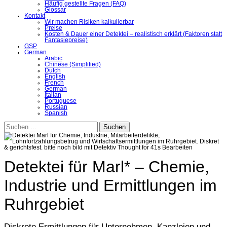
Häufig gestellte Fragen (FAQ)
Glossar
Kontakt
Wir machen Risiken kalkulierbar
Preise
Kosten & Dauer einer Detektei – realistisch erklärt (Faktoren statt
Fantasiepreise)
GSP
German
Arabic
Chinese (Simplified)
Dutch
English
French
German
Italian
Portuguese
Russian
Spanish
Suchen
nach:
Detektei für Marl* – Chemie,
Industrie und Ermittlungen im
Ruhrgebiet
Diskrete Ermittlungen für Unternehmen, Kanzleien und