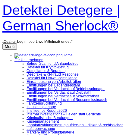
Zum
Detektei Detegere |
Inhalt
überspringen
German Sherlock®
„Qualität beginnt dort, wo Mittelmaß endet.“
Menü
Home
Für Unternehmen
Betrug, Scam und Anlagebetrug
Detektei für Krypto-Betrug
Compliance & Beratung
Deepfake & KI-Fraud Response
Detektei für Umweltcompliance
Einschleusung von Arbeitskräften
Ermittlungen bei Ladendiebstahl
Ermittlungen bei Verdacht auf Betriebsspionage
Ermittlungen bei Verdacht auf Diebstahl
Ermittlungen bei Verdacht auf Schwarzarbeit
Ermittlungen bei Verdacht auf Spesenmissbrauch
Fahrzeugrückführung
Industriespionage
Intelligence Report 2026
Internal Investigations – Fakten statt Gerüchte
Kriminalistische Beratungen
Krisenmanagement
Lohnfortzahlungsbetrug aufdecken – diskret & rechtssicher
Luftüberwachung
Marken- und Produktpiraterie