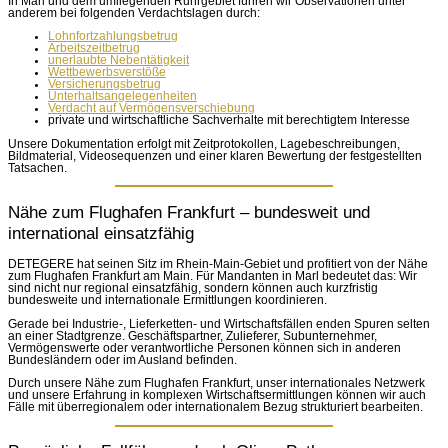
In Marl und dem umliegenden Ruhrgebiet führen wir Observationen unter
anderem bei folgenden Verdachtslagen durch:
Lohnfortzahlungsbetrug
Arbeitszeitbetrug
unerlaubte Nebentätigkeit
Wettbewerbsverstöße
Versicherungsbetrug
Unterhaltsangelegenheiten
Verdacht auf Vermögensverschiebung
private und wirtschaftliche Sachverhalte mit berechtigtem Interesse
Unsere Dokumentation erfolgt mit Zeitprotokollen, Lagebeschreibungen,
Bildmaterial, Videosequenzen und einer klaren Bewertung der festgestellten
Tatsachen.
Nähe zum Flughafen Frankfurt – bundesweit und
international einsatzfähig
DETEGERE hat seinen Sitz im Rhein-Main-Gebiet und profitiert von der Nähe
zum Flughafen Frankfurt am Main. Für Mandanten in Marl bedeutet das: Wir
sind nicht nur regional einsatzfähig, sondern können auch kurzfristig
bundesweite und internationale Ermittlungen koordinieren.
Gerade bei Industrie-, Lieferketten- und Wirtschaftsfällen enden Spuren selten
an einer Stadtgrenze. Geschäftspartner, Zulieferer, Subunternehmer,
Vermögenswerte oder verantwortliche Personen können sich in anderen
Bundesländern oder im Ausland befinden.
Durch unsere Nähe zum Flughafen Frankfurt, unser internationales Netzwerk
und unsere Erfahrung in komplexen Wirtschaftsermittlungen können wir auch
Fälle mit überregionalem oder internationalem Bezug strukturiert bearbeiten.