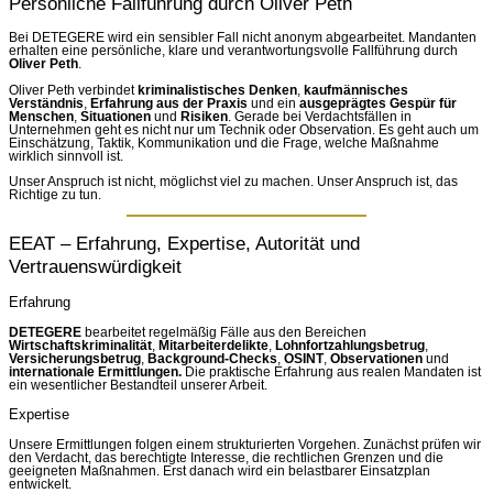
Persönliche Fallführung durch Oliver Peth
Bei DETEGERE wird ein sensibler Fall nicht anonym abgearbeitet. Mandanten
erhalten eine persönliche, klare und verantwortungsvolle Fallführung durch
Oliver Peth
.
Oliver Peth verbindet
kriminalistisches Denken
,
kaufmännisches
Verständnis
,
Erfahrung aus der Praxis
und ein
ausgeprägtes Gespür für
Menschen
,
Situationen
und
Risiken
. Gerade bei Verdachtsfällen in
Unternehmen geht es nicht nur um Technik oder Observation. Es geht auch um
Einschätzung, Taktik, Kommunikation und die Frage, welche Maßnahme
wirklich sinnvoll ist.
Unser Anspruch ist nicht, möglichst viel zu machen. Unser Anspruch ist, das
Richtige zu tun.
EEAT – Erfahrung, Expertise, Autorität und
Vertrauenswürdigkeit
Erfahrung
DETEGERE
bearbeitet regelmäßig Fälle aus den Bereichen
Wirtschaftskriminalität
,
Mitarbeiterdelikte
,
Lohnfortzahlungsbetrug
,
Versicherungsbetrug
,
Background-Checks
,
OSINT
,
Observationen
und
internationale Ermittlungen.
Die praktische Erfahrung aus realen Mandaten ist
ein wesentlicher Bestandteil unserer Arbeit.
Expertise
Unsere Ermittlungen folgen einem strukturierten Vorgehen. Zunächst prüfen wir
den Verdacht, das berechtigte Interesse, die rechtlichen Grenzen und die
geeigneten Maßnahmen. Erst danach wird ein belastbarer Einsatzplan
entwickelt.