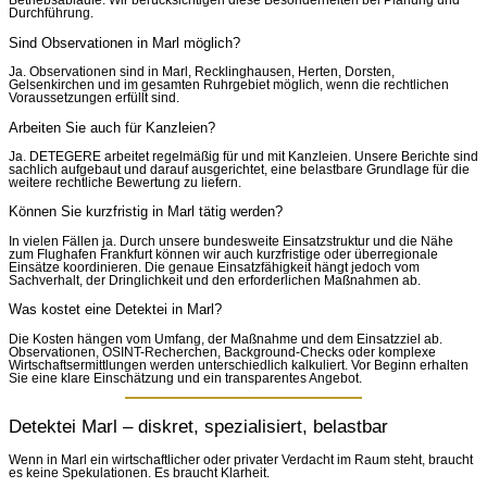
Betriebsabläufe. Wir berücksichtigen diese Besonderheiten bei Planung und
Durchführung.
Sind Observationen in Marl möglich?
Ja. Observationen sind in Marl, Recklinghausen, Herten, Dorsten,
Gelsenkirchen und im gesamten Ruhrgebiet möglich, wenn die rechtlichen
Voraussetzungen erfüllt sind.
Arbeiten Sie auch für Kanzleien?
Ja. DETEGERE arbeitet regelmäßig für und mit Kanzleien. Unsere Berichte sind
sachlich aufgebaut und darauf ausgerichtet, eine belastbare Grundlage für die
weitere rechtliche Bewertung zu liefern.
Können Sie kurzfristig in Marl tätig werden?
In vielen Fällen ja. Durch unsere bundesweite Einsatzstruktur und die Nähe
zum Flughafen Frankfurt können wir auch kurzfristige oder überregionale
Einsätze koordinieren. Die genaue Einsatzfähigkeit hängt jedoch vom
Sachverhalt, der Dringlichkeit und den erforderlichen Maßnahmen ab.
Was kostet eine Detektei in Marl?
Die Kosten hängen vom Umfang, der Maßnahme und dem Einsatzziel ab.
Observationen, OSINT-Recherchen, Background-Checks oder komplexe
Wirtschaftsermittlungen werden unterschiedlich kalkuliert. Vor Beginn erhalten
Sie eine klare Einschätzung und ein transparentes Angebot.
Detektei Marl – diskret, spezialisiert, belastbar
Wenn in Marl ein wirtschaftlicher oder privater Verdacht im Raum steht, braucht
es keine Spekulationen. Es braucht Klarheit.