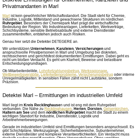
Privatmandanten in Marl
Marl
ist kein gewöhnlicher Wirtschaftsstandort. Die Stadt steht für Chemie,
Industrie, Logistik, Mittelstand und gewachsene Strukturen im nördlichen
Ruhrgebiet
. Besonders der Chemiepark Marl prägt die wirtschaftliche
Bedeutung der Region. Wo Industrieanlagen, Lieferketten, Werkverträge,
Schichtsysteme, sensible Betriebsabläufe und externe Dienstleister
zusammentreffen, entstehen jedoch auch Risiken.
Genau hier setzt die Detektei DETEGERE an.
Wir unterstützen
Unternehmen
,
Kanzleien
,
Versicherungen
und
anspruchsvolle Privatpersonen in Marl und Umgebung bei diskreten,
rechtssicheren und gerichtsfest dokumentierten Ermittlungen. Dabei geht es
nicht um bloßen Verdacht. Es geht um Klarheit, Beweise und belastbare
Entscheidungsgrundlagen.
Ob Mitarbeiterdelikte,
Lohnfortzahlungsbetrug
,
Werksspionage
,
Wettbewerbsverstöße
,
Lieferkettenprobleme
,
Versicherungsbetrug
oder interne
Unregelmäßigkeiten: In sensiblen Fällen zählt nicht Lautstärke, sondern
Präzision.
Detektei Marl – Ermittlungen im industriellen Umfeld
Marl liegt im
Kreis Recklinghause
n und ist eng mit dem Ruhrgebiet
verbunden. Die Nähe zu
Recklinghausen
,
Herten
,
Dorsten
,
Gelsenkirchen
,
Haltern am See
und dem
nördlichen Ruhrgebiet
macht die Stadt zu einem
wichtigen Standort für Industrie, Dienstleister, Logistik und
Arbeitnehmerbewegungen.
Gerade im industriellen Umfeld sind Ermittlungen besonders anspruchsvoll. Es
gibt Schichtpläne, Werkszugänge, Sicherheitsbereiche, Subunternehmer,
externe Dienstleister und komplexe Verantwortlichkeiten. Ein Verdacht muss