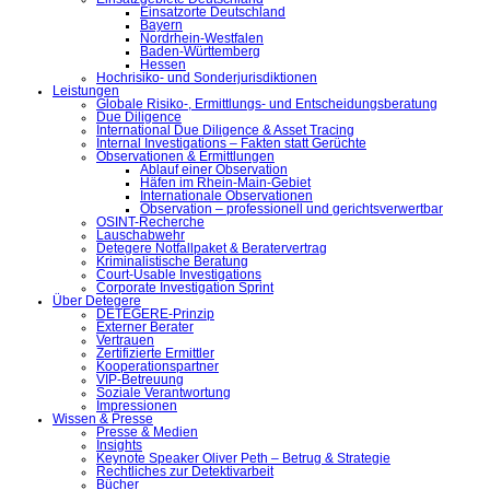
Einsatzorte Deutschland
Bayern
Nordrhein-Westfalen
Baden-Württemberg
Hessen
Hochrisiko- und Sonderjurisdiktionen
Leistungen
Globale Risiko-, Ermittlungs- und Entscheidungsberatung
Due Diligence
International Due Diligence & Asset Tracing
Internal Investigations – Fakten statt Gerüchte
Observationen & Ermittlungen
Ablauf einer Observation
Häfen im Rhein-Main-Gebiet
Internationale Observationen
Observation – professionell und gerichtsverwertbar
OSINT-Recherche
Lauschabwehr
Detegere Notfallpaket & Beratervertrag
Kriminalistische Beratung
Court-Usable Investigations
Corporate Investigation Sprint
Über Detegere
DETEGERE-Prinzip
Externer Berater
Vertrauen
Zertifizierte Ermittler
Kooperationspartner
VIP-Betreuung
Soziale Verantwortung
Impressionen
Wissen & Presse
Presse & Medien
Insights
Keynote Speaker Oliver Peth – Betrug & Strategie
Rechtliches zur Detektivarbeit
Bücher