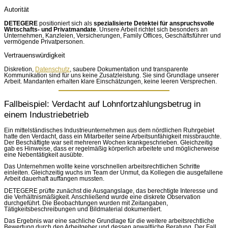
Autorität
DETEGERE
positioniert sich als
spezialisierte Detektei für anspruchsvolle
Wirtschafts- und Privatmandate
. Unsere Arbeit richtet sich besonders an
Unternehmen, Kanzleien, Versicherungen, Family Offices, Geschäftsführer und
vermögende Privatpersonen.
Vertrauenswürdigkeit
Diskretion,
Datenschutz
, saubere Dokumentation und transparente
Kommunikation sind für uns keine Zusatzleistung. Sie sind Grundlage unserer
Arbeit. Mandanten erhalten klare Einschätzungen, keine leeren Versprechen.
Fallbeispiel: Verdacht auf Lohnfortzahlungsbetrug in
einem Industriebetrieb
Ein mittelständisches Industrieunternehmen aus dem nördlichen Ruhrgebiet
hatte den Verdacht, dass ein Mitarbeiter seine Arbeitsunfähigkeit missbrauchte.
Der Beschäftigte war seit mehreren Wochen krankgeschrieben. Gleichzeitig
gab es Hinweise, dass er regelmäßig körperlich arbeitete und möglicherweise
eine Nebentätigkeit ausübte.
Das Unternehmen wollte keine vorschnellen arbeitsrechtlichen Schritte
einleiten. Gleichzeitig wuchs im Team der Unmut, da Kollegen die ausgefallene
Arbeit dauerhaft auffangen mussten.
DETEGERE prüfte zunächst die Ausgangslage, das berechtigte Interesse und
die Verhältnismäßigkeit. Anschließend wurde eine diskrete Observation
durchgeführt. Die Beobachtungen wurden mit Zeitangaben,
Tätigkeitsbeschreibungen und Bildmaterial dokumentiert.
Das Ergebnis war eine sachliche Grundlage für die weitere arbeitsrechtliche
Bewertung durch den Arbeitgeber und dessen anwaltliche Beratung. Der Fall