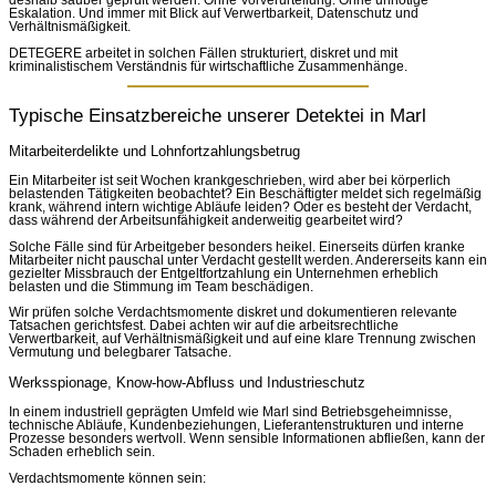
deshalb sauber geprüft werden. Ohne Vorverurteilung. Ohne unnötige
Eskalation. Und immer mit Blick auf Verwertbarkeit, Datenschutz und
Verhältnismäßigkeit.
DETEGERE arbeitet in solchen Fällen strukturiert, diskret und mit
kriminalistischem Verständnis für wirtschaftliche Zusammenhänge.
Typische Einsatzbereiche unserer Detektei in Marl
Mitarbeiterdelikte und Lohnfortzahlungsbetrug
Ein Mitarbeiter ist seit Wochen krankgeschrieben, wird aber bei körperlich
belastenden Tätigkeiten beobachtet? Ein Beschäftigter meldet sich regelmäßig
krank, während intern wichtige Abläufe leiden? Oder es besteht der Verdacht,
dass während der Arbeitsunfähigkeit anderweitig gearbeitet wird?
Solche Fälle sind für Arbeitgeber besonders heikel. Einerseits dürfen kranke
Mitarbeiter nicht pauschal unter Verdacht gestellt werden. Andererseits kann ein
gezielter Missbrauch der Entgeltfortzahlung ein Unternehmen erheblich
belasten und die Stimmung im Team beschädigen.
Wir prüfen solche Verdachtsmomente diskret und dokumentieren relevante
Tatsachen gerichtsfest. Dabei achten wir auf die arbeitsrechtliche
Verwertbarkeit, auf Verhältnismäßigkeit und auf eine klare Trennung zwischen
Vermutung und belegbarer Tatsache.
Werksspionage, Know-how-Abfluss und Industrieschutz
In einem industriell geprägten Umfeld wie Marl sind Betriebsgeheimnisse,
technische Abläufe, Kundenbeziehungen, Lieferantenstrukturen und interne
Prozesse besonders wertvoll. Wenn sensible Informationen abfließen, kann der
Schaden erheblich sein.
Verdachtsmomente können sein: