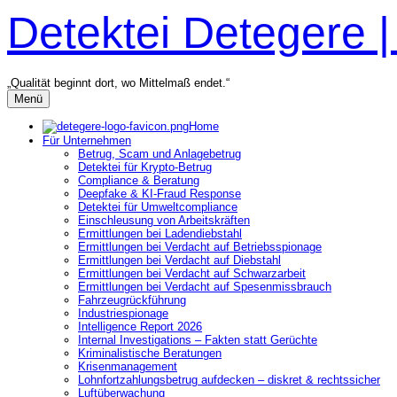
Zum
Detektei Detegere 
Inhalt
überspringen
„Qualität beginnt dort, wo Mittelmaß endet.“
Menü
Home
Für Unternehmen
Betrug, Scam und Anlagebetrug
Detektei für Krypto-Betrug
Compliance & Beratung
Deepfake & KI-Fraud Response
Detektei für Umweltcompliance
Einschleusung von Arbeitskräften
Ermittlungen bei Ladendiebstahl
Ermittlungen bei Verdacht auf Betriebsspionage
Ermittlungen bei Verdacht auf Diebstahl
Ermittlungen bei Verdacht auf Schwarzarbeit
Ermittlungen bei Verdacht auf Spesenmissbrauch
Fahrzeugrückführung
Industriespionage
Intelligence Report 2026
Internal Investigations – Fakten statt Gerüchte
Kriminalistische Beratungen
Krisenmanagement
Lohnfortzahlungsbetrug aufdecken – diskret & rechtssicher
Luftüberwachung