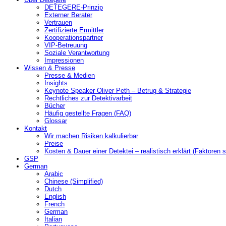
DETEGERE-Prinzip
Externer Berater
Vertrauen
Zertifizierte Ermittler
Kooperationspartner
VIP-Betreuung
Soziale Verantwortung
Impressionen
Wissen & Presse
Presse & Medien
Insights
Keynote Speaker Oliver Peth – Betrug & Strategie
Rechtliches zur Detektivarbeit
Bücher
Häufig gestellte Fragen (FAQ)
Glossar
Kontakt
Wir machen Risiken kalkulierbar
Preise
Kosten & Dauer einer Detektei – realistisch erklärt (Faktoren s
GSP
German
Arabic
Chinese (Simplified)
Dutch
English
French
German
Italian