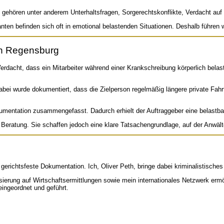
gehören unter anderem Unterhaltsfragen, Sorgerechtskonflikte, Verdacht auf
en befinden sich oft in emotional belastenden Situationen. Deshalb führen wir
 in Regensburg
cht, dass ein Mitarbeiter während einer Krankschreibung körperlich belasten
ei wurde dokumentiert, dass die Zielperson regelmäßig längere private Fahrt
kumentation zusammengefasst. Dadurch erhielt der Auftraggeber eine belastba
he Beratung. Sie schaffen jedoch eine klare Tatsachengrundlage, auf der Anwä
nd gerichtsfeste Dokumentation. Ich, Oliver Peth, bringe dabei kriminalisti
ierung auf Wirtschaftsermittlungen sowie mein internationales Netzwerk ermög
 eingeordnet und geführt.