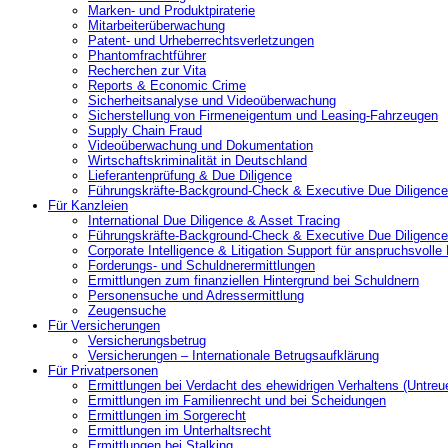
Marken- und Produktpiraterie
Mitarbeiterüberwachung
Patent- und Urheberrechtsverletzungen
Phantomfrachtführer
Recherchen zur Vita
Reports & Economic Crime
Sicherheitsanalyse und Videoüberwachung
Sicherstellung von Firmeneigentum und Leasing-Fahrzeugen
Supply Chain Fraud
Videoüberwachung und Dokumentation
Wirtschaftskriminalität in Deutschland
Lieferantenprüfung & Due Diligence
Führungskräfte-Background-Check & Executive Due Diligence
Für Kanzleien
International Due Diligence & Asset Tracing
Führungskräfte-Background-Check & Executive Due Diligence
Corporate Intelligence & Litigation Support für anspruchsvoll
Forderungs- und Schuldnerermittlungen
Ermittlungen zum finanziellen Hintergrund bei Schuldnern
Personensuche und Adressermittlung
Zeugensuche
Für Versicherungen
Versicherungsbetrug
Versicherungen – Internationale Betrugsaufklärung
Für Privatpersonen
Ermittlungen bei Verdacht des ehewidrigen Verhaltens (Untreu
Ermittlungen im Familienrecht und bei Scheidungen
Ermittlungen im Sorgerecht
Ermittlungen im Unterhaltsrecht
Ermittlungen bei Stalking