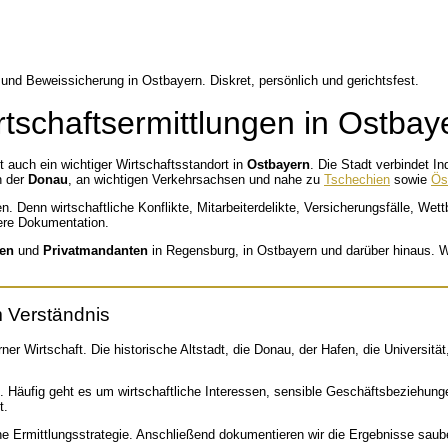
rtschaftsermittlungen in Ostba
 auch ein wichtiger Wirtschaftsstandort in
Ostbayern
. Die Stadt verbindet In
n der
Donau
, an wichtigen Verkehrsachsen und nahe zu
Tschechien
sowie
Ös
 Denn wirtschaftliche Konflikte, Mitarbeiterdelikte, Versicherungsfälle, We
ere Dokumentation.
gen
und
Privatmandanten
in Regensburg, in Ostbayern und darüber hinaus. Wir 
m Verständnis
er Wirtschaft. Die historische Altstadt, die Donau, der Hafen, die Universi
 Häufig geht es um wirtschaftliche Interessen, sensible Geschäftsbeziehunge
t.
he Ermittlungsstrategie. Anschließend dokumentieren wir die Ergebnisse saube