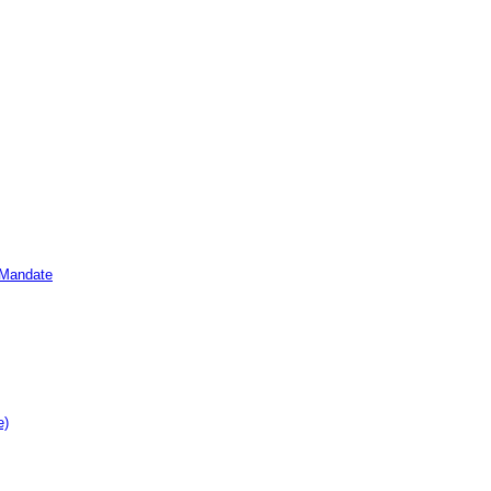
e Mandate
e)