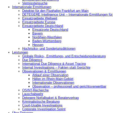
Vermisstensuche
Internationale Ermittlungen
Detektei für den Flughafen Frankfurt am Main
DETEGERE Intelligence Unit – Internationale Ermittlungen fü
Einsatzgebiete Weltweit
Einsatzgebiete Europa
Einsatzgebiete Deutschland
Einsatzorte Deutschland
Bayern
Nordrhein-Westfalen
Baden-Württemberg
Hessen
Hochrisiko- und Sonderjurisdiktionen
Leistungen
Globale Risiko-, Ermittlungs- und Entscheidungsberatung
Due Diligence
International Due Diligence & Asset Tracing
Internal Investigations – Fakten statt Gerüchte
Observationen & Ermittlungen
Ablauf einer Observation
Häfen im Rhein-Main-Gebiet
Internationale Observationen
Observation – professionell und gerichtsverwertbar
OSINT-Recherche
Lauschabwehr
Detegere Notfallpaket & Beratervertrag
Kriminalistische Beratung
Court-Usable Investigations
Corporate Investigation Sprint
Über Detegere