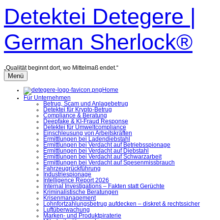
Zum
Detektei Detegere |
Inhalt
überspringen
German Sherlock®
„Qualität beginnt dort, wo Mittelmaß endet.“
Menü
Home
Für Unternehmen
Betrug, Scam und Anlagebetrug
Detektei für Krypto-Betrug
Compliance & Beratung
Deepfake & KI-Fraud Response
Detektei für Umweltcompliance
Einschleusung von Arbeitskräften
Ermittlungen bei Ladendiebstahl
Ermittlungen bei Verdacht auf Betriebsspionage
Ermittlungen bei Verdacht auf Diebstahl
Ermittlungen bei Verdacht auf Schwarzarbeit
Ermittlungen bei Verdacht auf Spesenmissbrauch
Fahrzeugrückführung
Industriespionage
Intelligence Report 2026
Internal Investigations – Fakten statt Gerüchte
Kriminalistische Beratungen
Krisenmanagement
Lohnfortzahlungsbetrug aufdecken – diskret & rechtssicher
Luftüberwachung
Marken- und Produktpiraterie