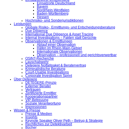
Einsatzorte Deutschland
Bayern
Nordrhein-Westfalen
Baden-Württemberg
Hessen
Hochrisiko- und Sonderjurisdiktionen
Leistungen
Globale Risiko-, Ermittlungs- und Entscheidungsberatung
Due Diligence
International Due Diligence & Asset Tracing
Internal Investigations – Fakten statt Gerüchte
Observationen & Ermittlungen
Ablauf einer Observation
Häfen im Rhein-Main-Gebiet
Internationale Observationen
Observation – professionell und gerichtsverwertbar
OSINT-Recherche
Lauschabwehr
Detegere Notfallpaket & Beratervertrag
Kriminalistische Beratung
Court-Usable Investigations
Corporate Investigation Sprint
Über Detegere
DETEGERE-Prinzip
Externer Berater
Vertrauen
Zertifizierte Ermittler
Kooperationspartner
VIP-Betreuung
Soziale Verantwortung
Impressionen
Wissen & Presse
Presse & Medien
Insights
Keynote Speaker Oliver Peth – Betrug & Strategie
Rechtliches zur Detektivarbeit
Bücher