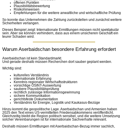
offenen Punkten
Plausibilitätsbewertung
Risikohinweisen
Empfehlungen für die weitere anwaltliche und wirtschaftliche Prüfung
So konnte das Unternehmen die Zahlung zurückstellen und zunächst weitere
Sicherheiten verlangen.
Dieses Beispiel zeigt: Internationale Ermittlungen müssen nicht spektakulär
sein. Aber sie können verhindern, dass aus einem unsicheren Geschäft ein
teurer Schaden wird.
Warum Aserbaidschan besondere Erfahrung erfordert
Aserbaidschan ist kein Standardmarkt.
Und gerade deshalb müssen Recherchen dort sauber geplant werden.
Wichtig sind:
kulturelles Verständnis
internationale Erfahrung
Kenntnis regionaler Wirtschaftsstrukturen
vorsichtige OSINT-Auswertung
saubere Plausibilitätsprüfung
rechtlich zulässige Informationsgewinnung
sichere Kommunikation
gerichtsfeste Dokumentation
Verständnis für Energie, Logistik und Kaukasus-Bezüge
Hinzu kommt die geopolitische Lage. Aserbaidschan und Armenien haben
2025 den Text eines US-vermittelten Friedensabkommens veröffentlicht.
Gleichzeitig bleibt die Region politisch sensibel, und die weitere Umsetzung
solcher Vereinbarungen ist für internationale Sachverhalte relevant.
Deshalb müssen Ermittlungen mit Aserbaidschan-Bezug immer sachlich,