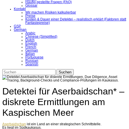
Häufig gestellte Fragen (FAQ)
Glossar
Kontakt
Wir machen Risiken kalkulierbar
Preise
Kosten & Dauer einer Detektei – realistisch erklärt (Faktoren statt
Fantasiepreise)
GSP
German
Arabic
Chinese (Simplified)
Dutch
English
French
German
Italian
Portuguese
Russian
Spanish
Suchen
nach:
Detektei für Aserbaidschan* –
diskrete Ermittlungen am
Kaspischen Meer
Aserbaidschan
ist ein Land an einer strategischen Schnittstelle.
Es liegt im Südkaukasus.