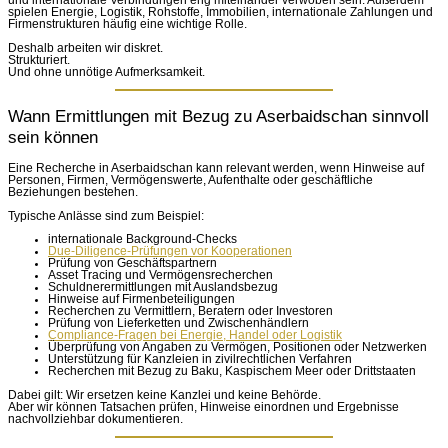
und internationale Verbindungen eng miteinander verwoben sein. Außerdem
spielen Energie, Logistik, Rohstoffe, Immobilien, internationale Zahlungen und
Firmenstrukturen häufig eine wichtige Rolle.
Deshalb arbeiten wir diskret.
Strukturiert.
Und ohne unnötige Aufmerksamkeit.
Wann Ermittlungen mit Bezug zu Aserbaidschan sinnvoll
sein können
Eine Recherche in Aserbaidschan kann relevant werden, wenn Hinweise auf
Personen, Firmen, Vermögenswerte, Aufenthalte oder geschäftliche
Beziehungen bestehen.
Typische Anlässe sind zum Beispiel:
internationale Background-Checks
Due-Diligence-Prüfungen vor Kooperationen
Prüfung von Geschäftspartnern
Asset Tracing und Vermögensrecherchen
Schuldnerermittlungen mit Auslandsbezug
Hinweise auf Firmenbeteiligungen
Recherchen zu Vermittlern, Beratern oder Investoren
Prüfung von Lieferketten und Zwischenhändlern
Compliance-Fragen bei Energie, Handel oder Logistik
Überprüfung von Angaben zu Vermögen, Positionen oder Netzwerken
Unterstützung für Kanzleien in zivilrechtlichen Verfahren
Recherchen mit Bezug zu Baku, Kaspischem Meer oder Drittstaaten
Dabei gilt: Wir ersetzen keine Kanzlei und keine Behörde.
Aber wir können Tatsachen prüfen, Hinweise einordnen und Ergebnisse
nachvollziehbar dokumentieren.