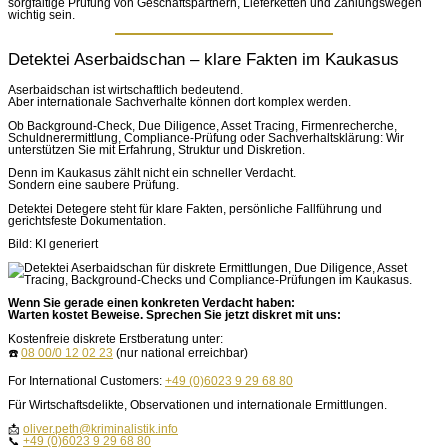
sorgfältige Prüfung von Geschäftspartnern, Lieferketten und Zahlungswegen
wichtig sein.
Detektei Aserbaidschan – klare Fakten im Kaukasus
Aserbaidschan ist wirtschaftlich bedeutend.
Aber internationale Sachverhalte können dort komplex werden.
Ob Background-Check, Due Diligence, Asset Tracing, Firmenrecherche,
Schuldnerermittlung, Compliance-Prüfung oder Sachverhaltsklärung: Wir
unterstützen Sie mit Erfahrung, Struktur und Diskretion.
Denn im Kaukasus zählt nicht ein schneller Verdacht.
Sondern eine saubere Prüfung.
Detektei Detegere steht für klare Fakten, persönliche Fallführung und
gerichtsfeste Dokumentation.
Bild: KI generiert
Wenn Sie gerade einen konkreten Verdacht haben:
Warten kostet Beweise. Sprechen Sie jetzt diskret mit uns:
Kostenfreie diskrete Erstberatung unter:
☎️
08 00/0 12 02 23
(nur national erreichbar)
For International Customers:
+49 (0)6023 9 29 68 80
Für Wirtschaftsdelikte, Observationen und internationale Ermittlungen.
📩
oliver.peth@kriminalistik.info
📞
+49 (0)6023 9 29 68 80