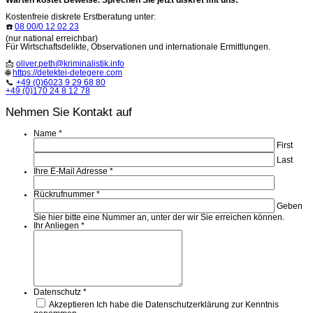
Warten kostet Beweise. Sprechen Sie jetzt diskret mit uns:
Kostenfreie diskrete Erstberatung unter:
☎️
08 00/0 12 02 23
(nur national erreichbar)
Für Wirtschaftsdelikte, Observationen und internationale Ermittlungen.
📩
oliver.peth@kriminalistik.info
🌐
https://detektei-detegere.com
📞
+49 (0)6023 9 29 68 80
+49 (0)170 24 8 12 78
Nehmen Sie Kontakt auf
Name
*
First
Last
Ihre E-Mail Adresse
*
Rückrufnummer
*
Geben
Sie hier bitte eine Nummer an, unter der wir Sie erreichen können.
Ihr Anliegen
*
Datenschutz
*
Akzeptieren
Ich habe die Datenschutzerklärung zur Kenntnis