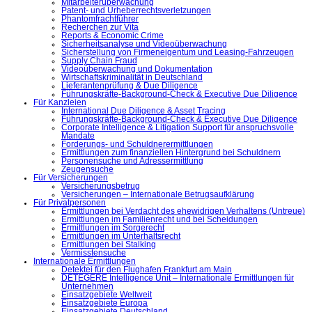
Mitarbeiterüberwachung
Patent- und Urheberrechtsverletzungen
Phantomfrachtführer
Recherchen zur Vita
Reports & Economic Crime
Sicherheitsanalyse und Videoüberwachung
Sicherstellung von Firmeneigentum und Leasing-Fahrzeugen
Supply Chain Fraud
Videoüberwachung und Dokumentation
Wirtschaftskriminalität in Deutschland
Lieferantenprüfung & Due Diligence
Führungskräfte-Background-Check & Executive Due Diligence
Für Kanzleien
International Due Diligence & Asset Tracing
Führungskräfte-Background-Check & Executive Due Diligence
Corporate Intelligence & Litigation Support für anspruchsvolle
Mandate
Forderungs- und Schuldnerermittlungen
Ermittlungen zum finanziellen Hintergrund bei Schuldnern
Personensuche und Adressermittlung
Zeugensuche
Für Versicherungen
Versicherungsbetrug
Versicherungen – Internationale Betrugsaufklärung
Für Privatpersonen
Ermittlungen bei Verdacht des ehewidrigen Verhaltens (Untreue)
Ermittlungen im Familienrecht und bei Scheidungen
Ermittlungen im Sorgerecht
Ermittlungen im Unterhaltsrecht
Ermittlungen bei Stalking
Vermisstensuche
Internationale Ermittlungen
Detektei für den Flughafen Frankfurt am Main
DETEGERE Intelligence Unit – Internationale Ermittlungen für
Unternehmen
Einsatzgebiete Weltweit
Einsatzgebiete Europa
Einsatzgebiete Deutschland