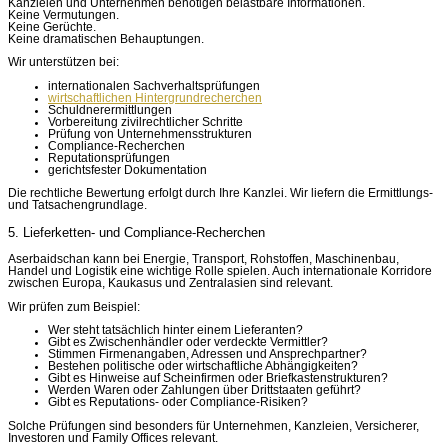
Kanzleien und Unternehmen benötigen belastbare Informationen.
Keine Vermutungen.
Keine Gerüchte.
Keine dramatischen Behauptungen.
Wir unterstützen bei:
internationalen Sachverhaltsprüfungen
wirtschaftlichen Hintergrundrecherchen
Schuldnerermittlungen
Vorbereitung zivilrechtlicher Schritte
Prüfung von Unternehmensstrukturen
Compliance-Recherchen
Reputationsprüfungen
gerichtsfester Dokumentation
Die rechtliche Bewertung erfolgt durch Ihre Kanzlei. Wir liefern die Ermittlungs-
und Tatsachengrundlage.
5. Lieferketten- und Compliance-Recherchen
Aserbaidschan kann bei Energie, Transport, Rohstoffen, Maschinenbau,
Handel und Logistik eine wichtige Rolle spielen. Auch internationale Korridore
zwischen Europa, Kaukasus und Zentralasien sind relevant.
Wir prüfen zum Beispiel:
Wer steht tatsächlich hinter einem Lieferanten?
Gibt es Zwischenhändler oder verdeckte Vermittler?
Stimmen Firmenangaben, Adressen und Ansprechpartner?
Bestehen politische oder wirtschaftliche Abhängigkeiten?
Gibt es Hinweise auf Scheinfirmen oder Briefkastenstrukturen?
Werden Waren oder Zahlungen über Drittstaaten geführt?
Gibt es Reputations- oder Compliance-Risiken?
Solche Prüfungen sind besonders für Unternehmen, Kanzleien, Versicherer,
Investoren und Family Offices relevant.