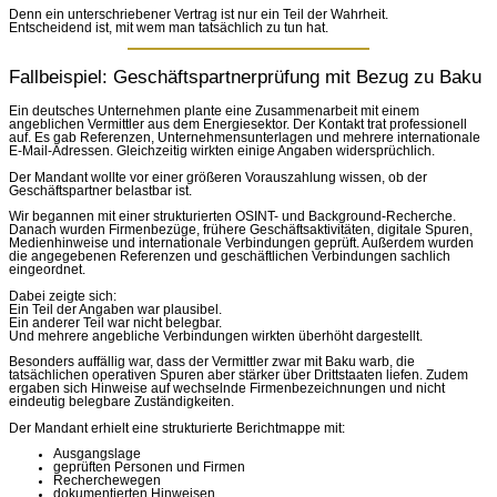
Denn ein unterschriebener Vertrag ist nur ein Teil der Wahrheit.
Entscheidend ist, mit wem man tatsächlich zu tun hat.
Fallbeispiel: Geschäftspartnerprüfung mit Bezug zu Baku
Ein deutsches Unternehmen plante eine Zusammenarbeit mit einem
angeblichen Vermittler aus dem Energiesektor. Der Kontakt trat professionell
auf. Es gab Referenzen, Unternehmensunterlagen und mehrere internationale
E-Mail-Adressen. Gleichzeitig wirkten einige Angaben widersprüchlich.
Der Mandant wollte vor einer größeren Vorauszahlung wissen, ob der
Geschäftspartner belastbar ist.
Wir begannen mit einer strukturierten OSINT- und Background-Recherche.
Danach wurden Firmenbezüge, frühere Geschäftsaktivitäten, digitale Spuren,
Medienhinweise und internationale Verbindungen geprüft. Außerdem wurden
die angegebenen Referenzen und geschäftlichen Verbindungen sachlich
eingeordnet.
Dabei zeigte sich:
Ein Teil der Angaben war plausibel.
Ein anderer Teil war nicht belegbar.
Und mehrere angebliche Verbindungen wirkten überhöht dargestellt.
Besonders auffällig war, dass der Vermittler zwar mit Baku warb, die
tatsächlichen operativen Spuren aber stärker über Drittstaaten liefen. Zudem
ergaben sich Hinweise auf wechselnde Firmenbezeichnungen und nicht
eindeutig belegbare Zuständigkeiten.
Der Mandant erhielt eine strukturierte Berichtmappe mit:
Ausgangslage
geprüften Personen und Firmen
Recherchewegen
dokumentierten Hinweisen