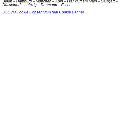
Berlin – Hamburg – München – Köln – Frankfurt am Main – Stuttgart –
Düsseldorf – Leipzig – Dortmund – Essen
DSGVO Cookie Consent mit Real Cookie Banner