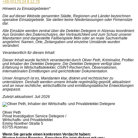
+49 (0)170 24 8 12 78
Hinweis zu Einsatzgebieten*
Die auf dieser Website genannten Städte, Regionen und Länder bezeichnen
operative Einsatzgebiete. Sie stellen keine Niederlassungen oder Firmensitze
dar.
Alle Einsätze werden zentral über die Detektei Detegere in Alzenau koordiniert.
Aus Gründen des Datenschutzes, der Vertraulichkeit und zum Schutz unserer
Mandanten sind dargestellte Fallbeispiele fiktiv oder an reale Sachverhalte
angelehnt. Namen, Orte, Zeitangaben und einzelne Umstände wurden
verändert.
Verantwortlich für diesen Inhalt:
Dieser Inhalt wurde fachlich verantwortet durch Oliver Peth, Kriminalist, Profiler
und Inhaber der Detektei Detegere. Die Detektei Detegere verfügt über
Erfahrung in Wirtschaftsdetektei, OSINT-Recherchen, Observationen,
internationalen Ermittlungen und gerichtsfester Dokumentation.
Unser Anspruch ist es, Mandanten klar, diskret und rechtssicher zu
unterstützen. Deshalb werden unsere Inhalte regelmäßig geprüft, aktualisiert
und an neue rechtliche, wirtschaftliche und ermittlungstaktische Entwicklungen
angepasst.
Zuletzt aktualisiert: Juli 2026
Oliver Peth
Privat Investigation Service Detegere /
Wirtschafts- und Privatdetektei
Emmy-Noether-Straße 5
63755 Alzenau
Wenn Sie gerade einen konkreten Verdacht haben: