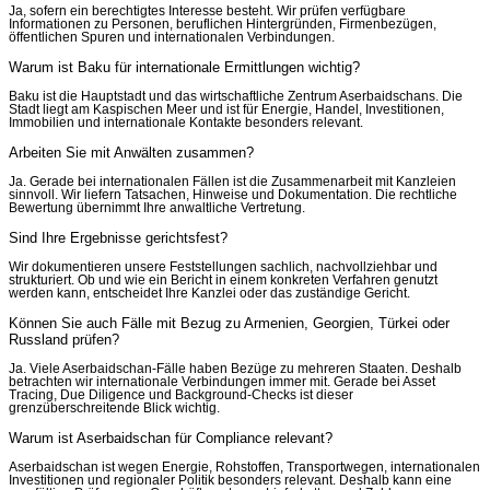
Ja, sofern ein berechtigtes Interesse besteht. Wir prüfen verfügbare
Informationen zu Personen, beruflichen Hintergründen, Firmenbezügen,
öffentlichen Spuren und internationalen Verbindungen.
Warum ist Baku für internationale Ermittlungen wichtig?
Baku ist die Hauptstadt und das wirtschaftliche Zentrum Aserbaidschans. Die
Stadt liegt am Kaspischen Meer und ist für Energie, Handel, Investitionen,
Immobilien und internationale Kontakte besonders relevant.
Arbeiten Sie mit Anwälten zusammen?
Ja. Gerade bei internationalen Fällen ist die Zusammenarbeit mit Kanzleien
sinnvoll. Wir liefern Tatsachen, Hinweise und Dokumentation. Die rechtliche
Bewertung übernimmt Ihre anwaltliche Vertretung.
Sind Ihre Ergebnisse gerichtsfest?
Wir dokumentieren unsere Feststellungen sachlich, nachvollziehbar und
strukturiert. Ob und wie ein Bericht in einem konkreten Verfahren genutzt
werden kann, entscheidet Ihre Kanzlei oder das zuständige Gericht.
Können Sie auch Fälle mit Bezug zu Armenien, Georgien, Türkei oder
Russland prüfen?
Ja. Viele Aserbaidschan-Fälle haben Bezüge zu mehreren Staaten. Deshalb
betrachten wir internationale Verbindungen immer mit. Gerade bei Asset
Tracing, Due Diligence und Background-Checks ist dieser
grenzüberschreitende Blick wichtig.
Warum ist Aserbaidschan für Compliance relevant?
Aserbaidschan ist wegen Energie, Rohstoffen, Transportwegen, internationalen
Investitionen und regionaler Politik besonders relevant. Deshalb kann eine