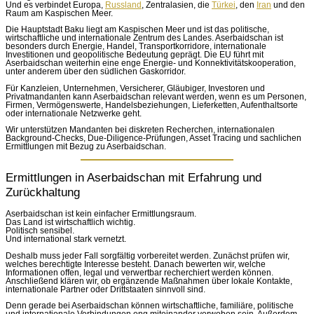
Und es verbindet Europa,
Russland
, Zentralasien, die
Türkei
, den
Iran
und den
Raum am Kaspischen Meer.
Die Hauptstadt Baku liegt am Kaspischen Meer und ist das politische,
wirtschaftliche und internationale Zentrum des Landes. Aserbaidschan ist
besonders durch Energie, Handel, Transportkorridore, internationale
Investitionen und geopolitische Bedeutung geprägt. Die EU führt mit
Aserbaidschan weiterhin eine enge Energie- und Konnektivitätskooperation,
unter anderem über den südlichen Gaskorridor.
Für Kanzleien, Unternehmen, Versicherer, Gläubiger, Investoren und
Privatmandanten kann Aserbaidschan relevant werden, wenn es um Personen,
Firmen, Vermögenswerte, Handelsbeziehungen, Lieferketten, Aufenthaltsorte
oder internationale Netzwerke geht.
Wir unterstützen Mandanten bei diskreten Recherchen, internationalen
Background-Checks, Due-Diligence-Prüfungen, Asset Tracing und sachlichen
Ermittlungen mit Bezug zu Aserbaidschan.
Ermittlungen in Aserbaidschan mit Erfahrung und
Zurückhaltung
Aserbaidschan ist kein einfacher Ermittlungsraum.
Das Land ist wirtschaftlich wichtig.
Politisch sensibel.
Und international stark vernetzt.
Deshalb muss jeder Fall sorgfältig vorbereitet werden. Zunächst prüfen wir,
welches berechtigte Interesse besteht. Danach bewerten wir, welche
Informationen offen, legal und verwertbar recherchiert werden können.
Anschließend klären wir, ob ergänzende Maßnahmen über lokale Kontakte,
internationale Partner oder Drittstaaten sinnvoll sind.
Denn gerade bei Aserbaidschan können wirtschaftliche, familiäre, politische