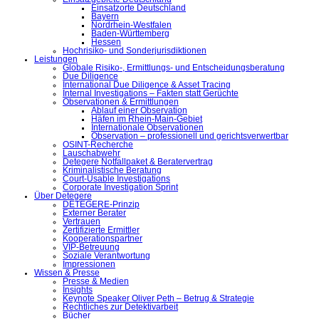
Einsatzorte Deutschland
Bayern
Nordrhein-Westfalen
Baden-Württemberg
Hessen
Hochrisiko- und Sonderjurisdiktionen
Leistungen
Globale Risiko-, Ermittlungs- und Entscheidungsberatung
Due Diligence
International Due Diligence & Asset Tracing
Internal Investigations – Fakten statt Gerüchte
Observationen & Ermittlungen
Ablauf einer Observation
Häfen im Rhein-Main-Gebiet
Internationale Observationen
Observation – professionell und gerichtsverwertbar
OSINT-Recherche
Lauschabwehr
Detegere Notfallpaket & Beratervertrag
Kriminalistische Beratung
Court-Usable Investigations
Corporate Investigation Sprint
Über Detegere
DETEGERE-Prinzip
Externer Berater
Vertrauen
Zertifizierte Ermittler
Kooperationspartner
VIP-Betreuung
Soziale Verantwortung
Impressionen
Wissen & Presse
Presse & Medien
Insights
Keynote Speaker Oliver Peth – Betrug & Strategie
Rechtliches zur Detektivarbeit
Bücher