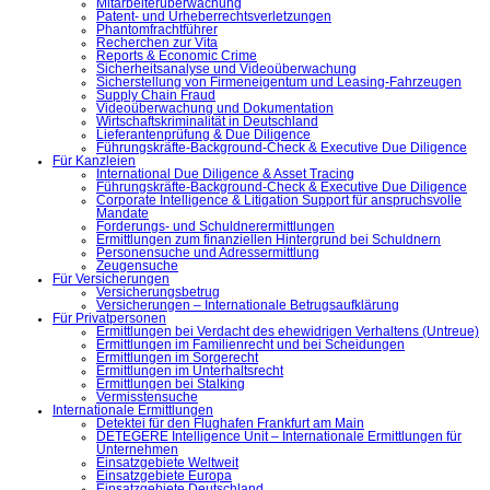
Mitarbeiterüberwachung
Patent- und Urheberrechtsverletzungen
Phantomfrachtführer
Recherchen zur Vita
Reports & Economic Crime
Sicherheitsanalyse und Videoüberwachung
Sicherstellung von Firmeneigentum und Leasing-Fahrzeugen
Supply Chain Fraud
Videoüberwachung und Dokumentation
Wirtschaftskriminalität in Deutschland
Lieferantenprüfung & Due Diligence
Führungskräfte-Background-Check & Executive Due Diligence
Für Kanzleien
International Due Diligence & Asset Tracing
Führungskräfte-Background-Check & Executive Due Diligence
Corporate Intelligence & Litigation Support für anspruchsvolle
Mandate
Forderungs- und Schuldnerermittlungen
Ermittlungen zum finanziellen Hintergrund bei Schuldnern
Personensuche und Adressermittlung
Zeugensuche
Für Versicherungen
Versicherungsbetrug
Versicherungen – Internationale Betrugsaufklärung
Für Privatpersonen
Ermittlungen bei Verdacht des ehewidrigen Verhaltens (Untreue)
Ermittlungen im Familienrecht und bei Scheidungen
Ermittlungen im Sorgerecht
Ermittlungen im Unterhaltsrecht
Ermittlungen bei Stalking
Vermisstensuche
Internationale Ermittlungen
Detektei für den Flughafen Frankfurt am Main
DETEGERE Intelligence Unit – Internationale Ermittlungen für
Unternehmen
Einsatzgebiete Weltweit
Einsatzgebiete Europa
Einsatzgebiete Deutschland