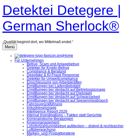
Zum
Detektei Detegere |
Inhalt
überspringen
German Sherlock®
„Qualität beginnt dort, wo Mittelmaß endet.“
Menü
Home
Für Unternehmen
Betrug, Scam und Anlagebetrug
Detektei für Krypto-Betrug
Compliance & Beratung
Deepfake & KI-Fraud Response
Detektei für Umweltcompliance
Einschleusung von Arbeitskräften
Ermittlungen bei Ladendiebstahl
Ermittlungen bei Verdacht auf Betriebsspionage
Ermittlungen bei Verdacht auf Diebstahl
Ermittlungen bei Verdacht auf Schwarzarbeit
Ermittlungen bei Verdacht auf Spesenmissbrauch
Fahrzeugrückführung
Industriespionage
Intelligence Report 2026
Internal Investigations – Fakten statt Gerüchte
Kriminalistische Beratungen
Krisenmanagement
Lohnfortzahlungsbetrug aufdecken – diskret & rechtssicher
Luftüberwachung
Marken- und Produktpiraterie