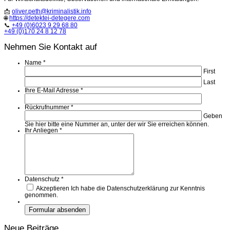
📩
oliver.peth@kriminalistik.info
🌐
https://detektei-detegere.com
📞
+49 (0)6023 9 29 68 80
+49 (0)170 24 8 12 78
Nehmen Sie Kontakt auf
Name
*
First
Last
Ihre E-Mail Adresse
*
Rückrufnummer
*
Geben
Sie hier bitte eine Nummer an, unter der wir Sie erreichen können.
Ihr Anliegen
*
Datenschutz
*
Akzeptieren
Ich habe die Datenschutzerklärung zur Kenntnis
genommen.
Neue Beiträge