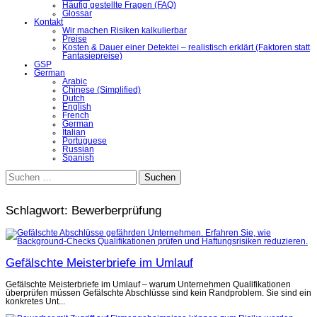
Häufig gestellte Fragen (FAQ)
Glossar
Kontakt
Wir machen Risiken kalkulierbar
Preise
Kosten & Dauer einer Detektei – realistisch erklärt (Faktoren statt
Fantasiepreise)
GSP
German
Arabic
Chinese (Simplified)
Dutch
English
French
German
Italian
Portuguese
Russian
Spanish
Suchen
nach:
Schlagwort:
Bewerberprüfung
Gefälschte Meisterbriefe im Umlauf
Gefälschte Meisterbriefe im Umlauf – warum Unternehmen Qualifikationen
überprüfen müssen Gefälschte Abschlüsse sind kein Randproblem. Sie sind ein
konkretes Unt...