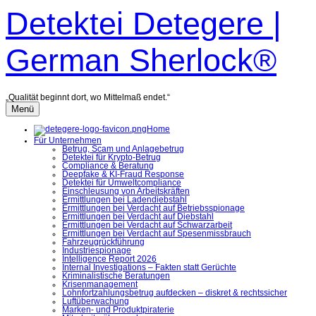
Zum
Detektei Detegere |
Inhalt
überspringen
German Sherlock®
„Qualität beginnt dort, wo Mittelmaß endet.“
Menü
Home
Für Unternehmen
Betrug, Scam und Anlagebetrug
Detektei für Krypto-Betrug
Compliance & Beratung
Deepfake & KI-Fraud Response
Detektei für Umweltcompliance
Einschleusung von Arbeitskräften
Ermittlungen bei Ladendiebstahl
Ermittlungen bei Verdacht auf Betriebsspionage
Ermittlungen bei Verdacht auf Diebstahl
Ermittlungen bei Verdacht auf Schwarzarbeit
Ermittlungen bei Verdacht auf Spesenmissbrauch
Fahrzeugrückführung
Industriespionage
Intelligence Report 2026
Internal Investigations – Fakten statt Gerüchte
Kriminalistische Beratungen
Krisenmanagement
Lohnfortzahlungsbetrug aufdecken – diskret & rechtssicher
Luftüberwachung
Marken- und Produktpiraterie