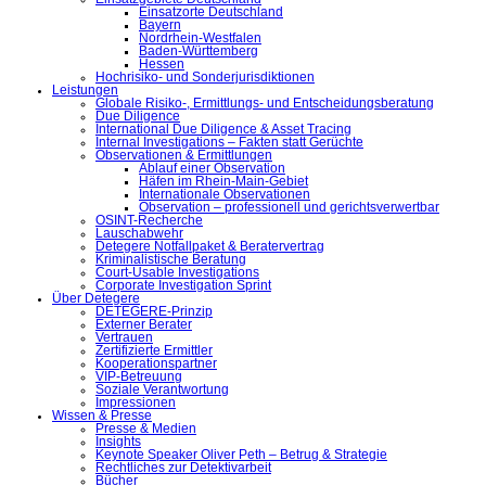
Einsatzorte Deutschland
Bayern
Nordrhein-Westfalen
Baden-Württemberg
Hessen
Hochrisiko- und Sonderjurisdiktionen
Leistungen
Globale Risiko-, Ermittlungs- und Entscheidungsberatung
Due Diligence
International Due Diligence & Asset Tracing
Internal Investigations – Fakten statt Gerüchte
Observationen & Ermittlungen
Ablauf einer Observation
Häfen im Rhein-Main-Gebiet
Internationale Observationen
Observation – professionell und gerichtsverwertbar
OSINT-Recherche
Lauschabwehr
Detegere Notfallpaket & Beratervertrag
Kriminalistische Beratung
Court-Usable Investigations
Corporate Investigation Sprint
Über Detegere
DETEGERE-Prinzip
Externer Berater
Vertrauen
Zertifizierte Ermittler
Kooperationspartner
VIP-Betreuung
Soziale Verantwortung
Impressionen
Wissen & Presse
Presse & Medien
Insights
Keynote Speaker Oliver Peth – Betrug & Strategie
Rechtliches zur Detektivarbeit
Bücher