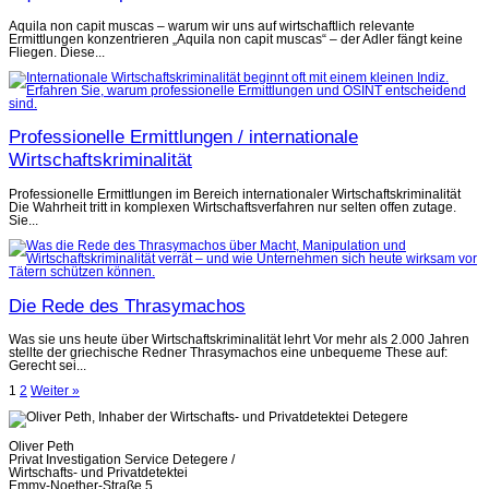
Aquila non capit muscas – warum wir uns auf wirtschaftlich relevante
Ermittlungen konzentrieren „Aquila non capit muscas“ – der Adler fängt keine
Fliegen. Diese...
Professionelle Ermittlungen / internationale
Wirtschaftskriminalität
Professionelle Ermittlungen im Bereich internationaler Wirtschaftskriminalität
Die Wahrheit tritt in komplexen Wirtschaftsverfahren nur selten offen zutage.
Sie...
Die Rede des Thrasymachos
Was sie uns heute über Wirtschaftskriminalität lehrt Vor mehr als 2.000 Jahren
stellte der griechische Redner Thrasymachos eine unbequeme These auf:
Gerecht sei...
Seitennummerierung
1
2
Weiter »
der
Beiträge
Oliver Peth
Privat Investigation Service Detegere /
Wirtschafts- und Privatdetektei
Emmy-Noether-Straße 5