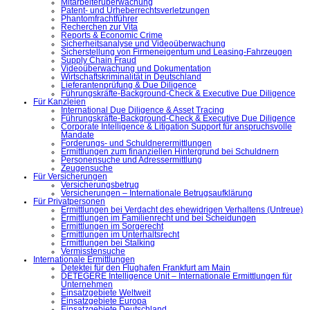
Mitarbeiterüberwachung
Patent- und Urheberrechtsverletzungen
Phantomfrachtführer
Recherchen zur Vita
Reports & Economic Crime
Sicherheitsanalyse und Videoüberwachung
Sicherstellung von Firmeneigentum und Leasing-Fahrzeugen
Supply Chain Fraud
Videoüberwachung und Dokumentation
Wirtschaftskriminalität in Deutschland
Lieferantenprüfung & Due Diligence
Führungskräfte-Background-Check & Executive Due Diligence
Für Kanzleien
International Due Diligence & Asset Tracing
Führungskräfte-Background-Check & Executive Due Diligence
Corporate Intelligence & Litigation Support für anspruchsvolle
Mandate
Forderungs- und Schuldnerermittlungen
Ermittlungen zum finanziellen Hintergrund bei Schuldnern
Personensuche und Adressermittlung
Zeugensuche
Für Versicherungen
Versicherungsbetrug
Versicherungen – Internationale Betrugsaufklärung
Für Privatpersonen
Ermittlungen bei Verdacht des ehewidrigen Verhaltens (Untreue)
Ermittlungen im Familienrecht und bei Scheidungen
Ermittlungen im Sorgerecht
Ermittlungen im Unterhaltsrecht
Ermittlungen bei Stalking
Vermisstensuche
Internationale Ermittlungen
Detektei für den Flughafen Frankfurt am Main
DETEGERE Intelligence Unit – Internationale Ermittlungen für
Unternehmen
Einsatzgebiete Weltweit
Einsatzgebiete Europa
Einsatzgebiete Deutschland