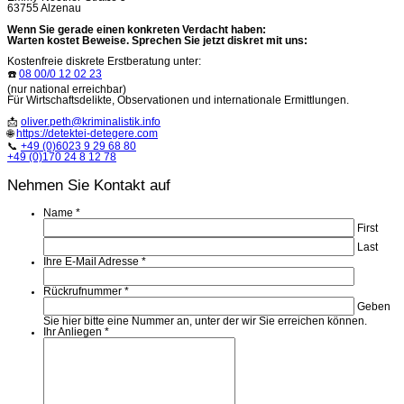
63755 Alzenau
Wenn Sie gerade einen konkreten Verdacht haben:
Warten kostet Beweise. Sprechen Sie jetzt diskret mit uns:
Kostenfreie diskrete Erstberatung unter:
☎️
08 00/0 12 02 23
(nur national erreichbar)
Für Wirtschaftsdelikte, Observationen und internationale Ermittlungen.
📩
oliver.peth@kriminalistik.info
🌐
https://detektei-detegere.com
📞
+49 (0)6023 9 29 68 80
+49 (0)170 24 8 12 78
Nehmen Sie Kontakt auf
Name
*
First
Last
Ihre E-Mail Adresse
*
Rückrufnummer
*
Geben
Sie hier bitte eine Nummer an, unter der wir Sie erreichen können.
Ihr Anliegen
*