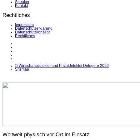
Speaker
Kontakt
Rechtliches
Impressum
Datenschutzerklärung
Datenschutzkonzept
Rechtliches
LinkedIn
Facebook
Instagram
YouTube
X
© Wirtschaftsdetektei und Privatdetektei Detegere 2026
Sitemap
Weltweit physisch vor Ort im Einsatz