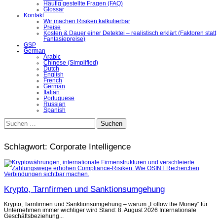
Häufig gestellte Fragen (FAQ)
Glossar
Kontakt
Wir machen Risiken kalkulierbar
Preise
Kosten & Dauer einer Detektei – realistisch erklärt (Faktoren statt
Fantasiepreise)
GSP
German
Arabic
Chinese (Simplified)
Dutch
English
French
German
Italian
Portuguese
Russian
Spanish
Suchen
nach:
Schlagwort:
Corporate Intelligence
Krypto, Tarnfirmen und Sanktionsumgehung
Krypto, Tarnfirmen und Sanktionsumgehung – warum „Follow the Money“ für
Unternehmen immer wichtiger wird Stand: 8. August 2026 Internationale
Geschäftsbeziehung...