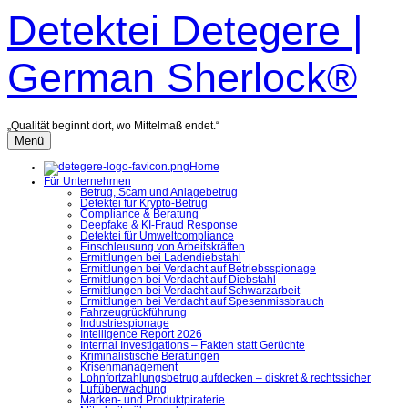
Zum
Detektei Detegere |
Inhalt
überspringen
German Sherlock®
„Qualität beginnt dort, wo Mittelmaß endet.“
Menü
Home
Für Unternehmen
Betrug, Scam und Anlagebetrug
Detektei für Krypto-Betrug
Compliance & Beratung
Deepfake & KI-Fraud Response
Detektei für Umweltcompliance
Einschleusung von Arbeitskräften
Ermittlungen bei Ladendiebstahl
Ermittlungen bei Verdacht auf Betriebsspionage
Ermittlungen bei Verdacht auf Diebstahl
Ermittlungen bei Verdacht auf Schwarzarbeit
Ermittlungen bei Verdacht auf Spesenmissbrauch
Fahrzeugrückführung
Industriespionage
Intelligence Report 2026
Internal Investigations – Fakten statt Gerüchte
Kriminalistische Beratungen
Krisenmanagement
Lohnfortzahlungsbetrug aufdecken – diskret & rechtssicher
Luftüberwachung
Marken- und Produktpiraterie