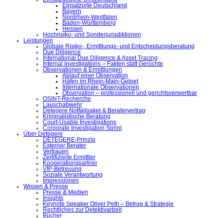
Einsatzorte Deutschland
Bayern
Nordrhein-Westfalen
Baden-Württemberg
Hessen
Hochrisiko- und Sonderjurisdiktionen
Leistungen
Globale Risiko-, Ermittlungs- und Entscheidungsberatung
Due Diligence
International Due Diligence & Asset Tracing
Internal Investigations – Fakten statt Gerüchte
Observationen & Ermittlungen
Ablauf einer Observation
Häfen im Rhein-Main-Gebiet
Internationale Observationen
Observation – professionell und gerichtsverwertbar
OSINT-Recherche
Lauschabwehr
Detegere Notfallpaket & Beratervertrag
Kriminalistische Beratung
Court-Usable Investigations
Corporate Investigation Sprint
Über Detegere
DETEGERE-Prinzip
Externer Berater
Vertrauen
Zertifizierte Ermittler
Kooperationspartner
VIP-Betreuung
Soziale Verantwortung
Impressionen
Wissen & Presse
Presse & Medien
Insights
Keynote Speaker Oliver Peth – Betrug & Strategie
Rechtliches zur Detektivarbeit
Bücher