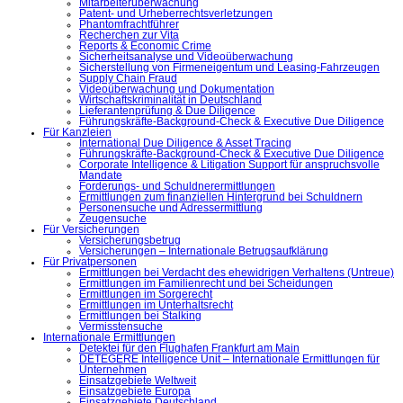
Mitarbeiterüberwachung
Patent- und Urheberrechtsverletzungen
Phantomfrachtführer
Recherchen zur Vita
Reports & Economic Crime
Sicherheitsanalyse und Videoüberwachung
Sicherstellung von Firmeneigentum und Leasing-Fahrzeugen
Supply Chain Fraud
Videoüberwachung und Dokumentation
Wirtschaftskriminalität in Deutschland
Lieferantenprüfung & Due Diligence
Führungskräfte-Background-Check & Executive Due Diligence
Für Kanzleien
International Due Diligence & Asset Tracing
Führungskräfte-Background-Check & Executive Due Diligence
Corporate Intelligence & Litigation Support für anspruchsvolle
Mandate
Forderungs- und Schuldnerermittlungen
Ermittlungen zum finanziellen Hintergrund bei Schuldnern
Personensuche und Adressermittlung
Zeugensuche
Für Versicherungen
Versicherungsbetrug
Versicherungen – Internationale Betrugsaufklärung
Für Privatpersonen
Ermittlungen bei Verdacht des ehewidrigen Verhaltens (Untreue)
Ermittlungen im Familienrecht und bei Scheidungen
Ermittlungen im Sorgerecht
Ermittlungen im Unterhaltsrecht
Ermittlungen bei Stalking
Vermisstensuche
Internationale Ermittlungen
Detektei für den Flughafen Frankfurt am Main
DETEGERE Intelligence Unit – Internationale Ermittlungen für
Unternehmen
Einsatzgebiete Weltweit
Einsatzgebiete Europa
Einsatzgebiete Deutschland