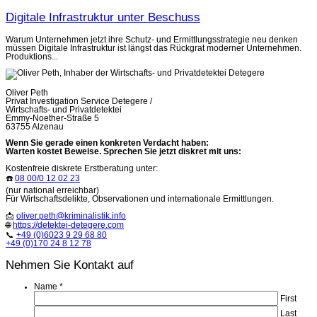
Digitale Infrastruktur unter Beschuss
Warum Unternehmen jetzt ihre Schutz- und Ermittlungsstrategie neu denken
müssen Digitale Infrastruktur ist längst das Rückgrat moderner Unternehmen.
Produktions...
Oliver Peth
Privat Investigation Service Detegere /
Wirtschafts- und Privatdetektei
Emmy-Noether-Straße 5
63755 Alzenau
Wenn Sie gerade einen konkreten Verdacht haben:
Warten kostet Beweise. Sprechen Sie jetzt diskret mit uns:
Kostenfreie diskrete Erstberatung unter:
☎️
08 00/0 12 02 23
(nur national erreichbar)
Für Wirtschaftsdelikte, Observationen und internationale Ermittlungen.
📩
oliver.peth@kriminalistik.info
🌐
https://detektei-detegere.com
📞
+49 (0)6023 9 29 68 80
+49 (0)170 24 8 12 78
Nehmen Sie Kontakt auf
Name
*
First
Last