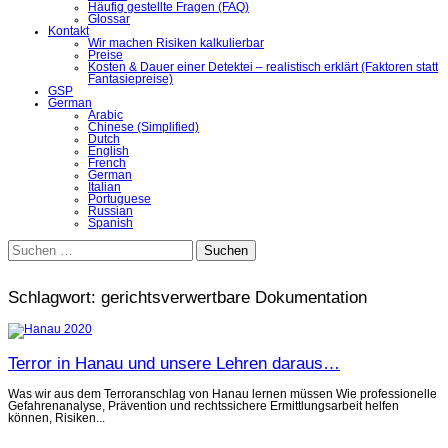
Häufig gestellte Fragen (FAQ)
Glossar
Kontakt
Wir machen Risiken kalkulierbar
Preise
Kosten & Dauer einer Detektei – realistisch erklärt (Faktoren statt
Fantasiepreise)
GSP
German
Arabic
Chinese (Simplified)
Dutch
English
French
German
Italian
Portuguese
Russian
Spanish
Suchen
nach:
Schlagwort:
gerichtsverwertbare Dokumentation
Terror in Hanau und unsere Lehren daraus…
Was wir aus dem Terroranschlag von Hanau lernen müssen Wie professionelle
Gefahrenanalyse, Prävention und rechtssichere Ermittlungsarbeit helfen
können, Risiken...