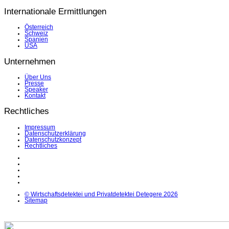
Internationale Ermittlungen
Österreich
Schweiz
Spanien
USA
Unternehmen
Über Uns
Presse
Speaker
Kontakt
Rechtliches
Impressum
Datenschutzerklärung
Datenschutzkonzept
Rechtliches
LinkedIn
Facebook
Instagram
YouTube
X
© Wirtschaftsdetektei und Privatdetektei Detegere 2026
Sitemap