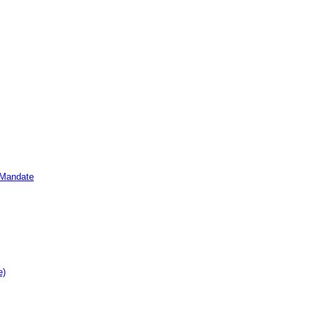
e Mandate
e)