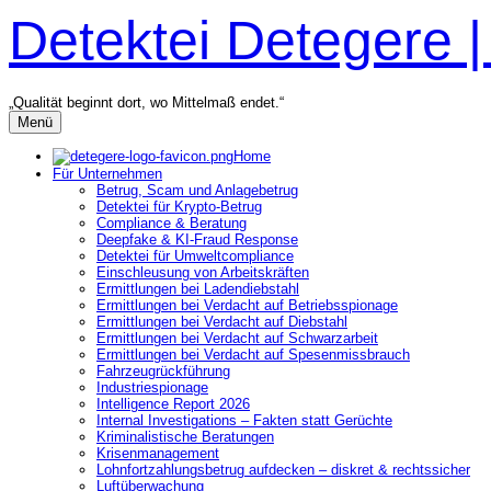
Zum
Detektei Detegere 
Inhalt
überspringen
„Qualität beginnt dort, wo Mittelmaß endet.“
Menü
Home
Für Unternehmen
Betrug, Scam und Anlagebetrug
Detektei für Krypto-Betrug
Compliance & Beratung
Deepfake & KI-Fraud Response
Detektei für Umweltcompliance
Einschleusung von Arbeitskräften
Ermittlungen bei Ladendiebstahl
Ermittlungen bei Verdacht auf Betriebsspionage
Ermittlungen bei Verdacht auf Diebstahl
Ermittlungen bei Verdacht auf Schwarzarbeit
Ermittlungen bei Verdacht auf Spesenmissbrauch
Fahrzeugrückführung
Industriespionage
Intelligence Report 2026
Internal Investigations – Fakten statt Gerüchte
Kriminalistische Beratungen
Krisenmanagement
Lohnfortzahlungsbetrug aufdecken – diskret & rechtssicher
Luftüberwachung