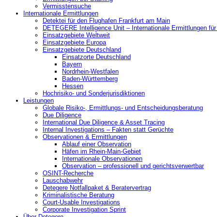
Vermisstensuche
Internationale Ermittlungen
Detektei für den Flughafen Frankfurt am Main
DETEGERE Intelligence Unit – Internationale Ermittlungen fü
Einsatzgebiete Weltweit
Einsatzgebiete Europa
Einsatzgebiete Deutschland
Einsatzorte Deutschland
Bayern
Nordrhein-Westfalen
Baden-Württemberg
Hessen
Hochrisiko- und Sonderjurisdiktionen
Leistungen
Globale Risiko-, Ermittlungs- und Entscheidungsberatung
Due Diligence
International Due Diligence & Asset Tracing
Internal Investigations – Fakten statt Gerüchte
Observationen & Ermittlungen
Ablauf einer Observation
Häfen im Rhein-Main-Gebiet
Internationale Observationen
Observation – professionell und gerichtsverwertbar
OSINT-Recherche
Lauschabwehr
Detegere Notfallpaket & Beratervertrag
Kriminalistische Beratung
Court-Usable Investigations
Corporate Investigation Sprint
Über Detegere