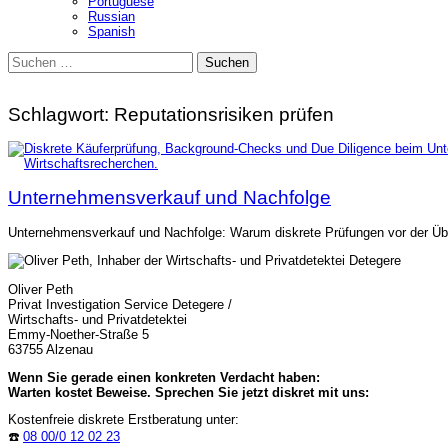
Portuguese
Russian
Spanish
Suchen
nach:
Schlagwort:
Reputationsrisiken prüfen
Unternehmensverkauf und Nachfolge
Unternehmensverkauf und Nachfolge: Warum diskrete Prüfungen vor der Über
Oliver Peth
Privat Investigation Service Detegere /
Wirtschafts- und Privatdetektei
Emmy-Noether-Straße 5
63755 Alzenau
Wenn Sie gerade einen konkreten Verdacht haben:
Warten kostet Beweise. Sprechen Sie jetzt diskret mit uns:
Kostenfreie diskrete Erstberatung unter:
☎️
08 00/0 12 02 23