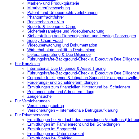
Marken- und Produktpiraterie
Mitarbeiterüberwachung
Patent- und Urheberrechtsverletzungen
Phantomfrachtführer
Recherchen zur Vita
Reports & Economic Crime
Sicherheitsanalyse und Videoüberwachung
Sicherstellung von Firmeneigentum und Leasing-Fahrzeugen
Supply Chain Fraud
Videoüberwachung und Dokumentation
Wirtschaftskriminalität in Deutschland
Lieferantenprüfung & Due Diligence
Führungskräfte-Background-Check & Executive Due Diligence
Für Kanzleien
International Due Diligence & Asset Tracing
Führungskräfte-Background-Check & Executive Due Diligence
Corporate Intelligence & Litigation Support für anspruchsvoll
Forderungs- und Schuldnerermittlungen
Ermittlungen zum finanziellen Hintergrund bei Schuldnern
Personensuche und Adressermittlung
Zeugensuche
Für Versicherungen
Versicherungsbetrug
Versicherungen – Internationale Betrugsaufklärung
Für Privatpersonen
Ermittlungen bei Verdacht des ehewidrigen Verhaltens (Untreu
Ermittlungen im Familienrecht und bei Scheidungen
Ermittlungen im Sorgerecht
Ermittlungen im Unterhaltsrecht
Ermittlungen bei Stalking