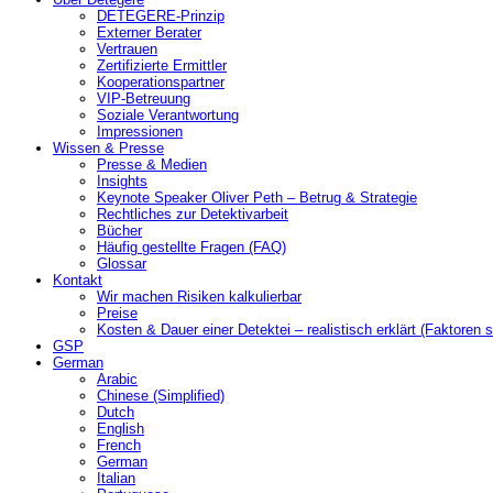
DETEGERE-Prinzip
Externer Berater
Vertrauen
Zertifizierte Ermittler
Kooperationspartner
VIP-Betreuung
Soziale Verantwortung
Impressionen
Wissen & Presse
Presse & Medien
Insights
Keynote Speaker Oliver Peth – Betrug & Strategie
Rechtliches zur Detektivarbeit
Bücher
Häufig gestellte Fragen (FAQ)
Glossar
Kontakt
Wir machen Risiken kalkulierbar
Preise
Kosten & Dauer einer Detektei – realistisch erklärt (Faktoren s
GSP
German
Arabic
Chinese (Simplified)
Dutch
English
French
German
Italian