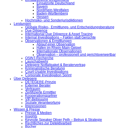
Einsatzorte Deutschland
Bayern
Nordrhein-Westfalen
Baden-Württemberg
Hessen
Hochrisiko- und Sonderjurisdiktionen
Leistungen
Globale Risiko-, Ermittlungs- und Entscheidungsberatung
Due Diligence
International Due Diligence & Asset Tracing
Internal Investigations – Fakten statt Gerüchte
Observationen & Ermittlungen
Ablauf einer Observation
Häfen im Rhein-Main-Gebiet
Internationale Observationen
Observation – professionell und gerichtsverwertbar
OSINT-Recherche
Lauschabwehr
Detegere Notfallpaket & Beratervertrag
Kriminalistische Beratung
Court-Usable Investigations
Corporate Investigation Sprint
Über Detegere
DETEGERE-Prinzip
Externer Berater
Vertrauen
Zertifizierte Ermittler
Kooperationspartner
VIP-Betreuung
Soziale Verantwortung
Impressionen
Wissen & Presse
Presse & Medien
Insights
Keynote Speaker Oliver Peth – Betrug & Strategie
Rechtliches zur Detektivarbeit
Bücher