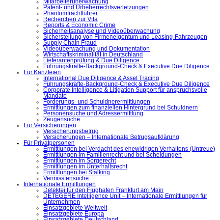
Mitarbeiterüberwachung
Patent- und Urheberrechtsverletzungen
Phantomfrachtführer
Recherchen zur Vita
Reports & Economic Crime
Sicherheitsanalyse und Videoüberwachung
Sicherstellung von Firmeneigentum und Leasing-Fahrzeugen
Supply Chain Fraud
Videoüberwachung und Dokumentation
Wirtschaftskriminalität in Deutschland
Lieferantenprüfung & Due Diligence
Führungskräfte-Background-Check & Executive Due Diligence
Für Kanzleien
International Due Diligence & Asset Tracing
Führungskräfte-Background-Check & Executive Due Diligence
Corporate Intelligence & Litigation Support für anspruchsvolle
Mandate
Forderungs- und Schuldnerermittlungen
Ermittlungen zum finanziellen Hintergrund bei Schuldnern
Personensuche und Adressermittlung
Zeugensuche
Für Versicherungen
Versicherungsbetrug
Versicherungen – Internationale Betrugsaufklärung
Für Privatpersonen
Ermittlungen bei Verdacht des ehewidrigen Verhaltens (Untreue)
Ermittlungen im Familienrecht und bei Scheidungen
Ermittlungen im Sorgerecht
Ermittlungen im Unterhaltsrecht
Ermittlungen bei Stalking
Vermisstensuche
Internationale Ermittlungen
Detektei für den Flughafen Frankfurt am Main
DETEGERE Intelligence Unit – Internationale Ermittlungen für
Unternehmen
Einsatzgebiete Weltweit
Einsatzgebiete Europa
Einsatzgebiete Deutschland