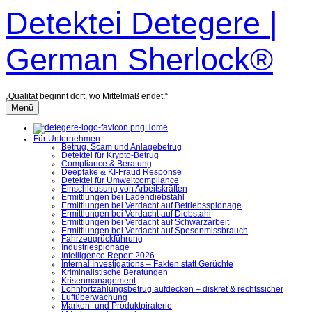
Zum
Detektei Detegere |
Inhalt
überspringen
German Sherlock®
„Qualität beginnt dort, wo Mittelmaß endet.“
Menü
Home
Für Unternehmen
Betrug, Scam und Anlagebetrug
Detektei für Krypto-Betrug
Compliance & Beratung
Deepfake & KI-Fraud Response
Detektei für Umweltcompliance
Einschleusung von Arbeitskräften
Ermittlungen bei Ladendiebstahl
Ermittlungen bei Verdacht auf Betriebsspionage
Ermittlungen bei Verdacht auf Diebstahl
Ermittlungen bei Verdacht auf Schwarzarbeit
Ermittlungen bei Verdacht auf Spesenmissbrauch
Fahrzeugrückführung
Industriespionage
Intelligence Report 2026
Internal Investigations – Fakten statt Gerüchte
Kriminalistische Beratungen
Krisenmanagement
Lohnfortzahlungsbetrug aufdecken – diskret & rechtssicher
Luftüberwachung
Marken- und Produktpiraterie