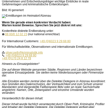
Unternehmen und Entscheidungsträger wichtige Einblicke in reale
Gefahrenlagen und kriminalistische Entwicklungen.
Bild: KI generiert
Wenn Sie gerade einen konkreten Verdacht haben:
Warten kostet Beweise. Sprechen Sie jetzt diskret mit uns:
Kostenfreie diskrete Erstberatung unter:
☎️
08 00/0 12 02 23
(nur national erreichbar)
For International Customers:
+49 (0)6023 9 29 68 80
Für Wirtschaftsdelikte, Observationen und internationale Ermittlungen.
📩
oliver.peth@kriminalistik.info
📞
+49 (0)6023 9 29 68 80
+49 (0)170 24 8 12 78
Hinweis zu Einsatzgebieten*
Die auf dieser Website genannten Städte, Regionen und Länder bezeichnen
operative Einsatzgebiete. Sie stellen keine Niederlassungen oder Firmensitze
dar.
Alle Einsätze werden zentral über die Detektei Detegere in Alzenau koordiniert.
Aus Gründen des Datenschutzes, der Vertraulichkeit und zum Schutz unserer
Mandanten sind dargestellte Fallbeispiele fiktiv oder an reale Sachverhalte
angelehnt. Namen, Orte, Zeitangaben und einzelne Umstände wurden
verändert.
Verantwortlich für diesen Inhalt:
Dieser Inhalt wurde fachlich verantwortet durch Oliver Peth, Kriminalist, Profiler
und Inhaber der Detektei Detegere. Die Detektei Detegere verfügt über