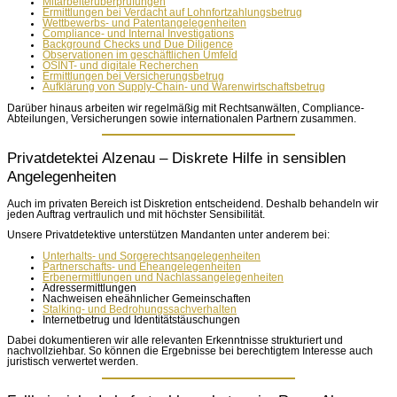
Mitarbeiterüberprüfungen
Ermittlungen bei Verdacht auf Lohnfortzahlungsbetrug
Wettbewerbs- und Patentangelegenheiten
Compliance- und Internal Investigations
Background Checks und Due Diligence
Observationen im geschäftlichen Umfeld
OSINT- und digitale Recherchen
Ermittlungen bei Versicherungsbetrug
Aufklärung von Supply-Chain- und Warenwirtschaftsbetrug
Darüber hinaus arbeiten wir regelmäßig mit Rechtsanwälten, Compliance-
Abteilungen, Versicherungen sowie internationalen Partnern zusammen.
Privatdetektei Alzenau – Diskrete Hilfe in sensiblen
Angelegenheiten
Auch im privaten Bereich ist Diskretion entscheidend. Deshalb behandeln wir
jeden Auftrag vertraulich und mit höchster Sensibilität.
Unsere Privatdetektive unterstützen Mandanten unter anderem bei:
Unterhalts- und Sorgerechtsangelegenheiten
Partnerschafts- und Eheangelegenheiten
Erbenermittlungen und Nachlassangelegenheiten
Adressermittlungen
Nachweisen eheähnlicher Gemeinschaften
Stalking- und Bedrohungssachverhalten
Internetbetrug und Identitätstäuschungen
Dabei dokumentieren wir alle relevanten Erkenntnisse strukturiert und
nachvollziehbar. So können die Ergebnisse bei berechtigtem Interesse auch
juristisch verwertet werden.