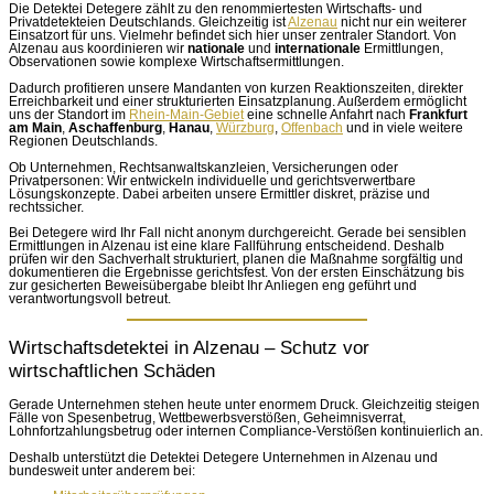
Die Detektei Detegere zählt zu den renommiertesten Wirtschafts- und
Privatdetekteien Deutschlands. Gleichzeitig ist
Alzenau
nicht nur ein weiterer
Einsatzort für uns. Vielmehr befindet sich hier unser zentraler Standort. Von
Alzenau aus koordinieren wir
nationale
und
internationale
Ermittlungen,
Observationen sowie komplexe Wirtschaftsermittlungen.
Dadurch profitieren unsere Mandanten von kurzen Reaktionszeiten, direkter
Erreichbarkeit und einer strukturierten Einsatzplanung. Außerdem ermöglicht
uns der Standort im
Rhein-Main-Gebiet
eine schnelle Anfahrt nach
Frankfurt
am Main
,
Aschaffenburg
,
Hanau
,
Würzburg
,
Offenbach
und in viele weitere
Regionen Deutschlands.
Ob Unternehmen, Rechtsanwaltskanzleien, Versicherungen oder
Privatpersonen: Wir entwickeln individuelle und gerichtsverwertbare
Lösungskonzepte. Dabei arbeiten unsere Ermittler diskret, präzise und
rechtssicher.
Bei Detegere wird Ihr Fall nicht anonym durchgereicht. Gerade bei sensiblen
Ermittlungen in Alzenau ist eine klare Fallführung entscheidend. Deshalb
prüfen wir den Sachverhalt strukturiert, planen die Maßnahme sorgfältig und
dokumentieren die Ergebnisse gerichtsfest. Von der ersten Einschätzung bis
zur gesicherten Beweisübergabe bleibt Ihr Anliegen eng geführt und
verantwortungsvoll betreut.
Wirtschaftsdetektei in Alzenau – Schutz vor
wirtschaftlichen Schäden
Gerade Unternehmen stehen heute unter enormem Druck. Gleichzeitig steigen
Fälle von Spesenbetrug, Wettbewerbsverstößen, Geheimnisverrat,
Lohnfortzahlungsbetrug oder internen Compliance-Verstößen kontinuierlich an.
Deshalb unterstützt die Detektei Detegere Unternehmen in Alzenau und
bundesweit unter anderem bei: