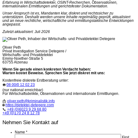
Erfahrung in Wirtschaftsdetektei, OSINT-Recherchen, Observationen,
internationalen Ermittlungen und gerichtsfester Dokumentation.
Unser Anspruch ist es, Mandanten klar, diskret und rechtssicher zu
unterstützen. Deshalb werden unsere Inhalte regelmäßig geprüft, aktualisiert
und an neue rechtliche, wirtschaftliche und ermittlungstaktische Entwicklungen
angepasst.
Zuletzt aktualisiert: Juli 2026
Oliver Peth
Privat Investigation Service Detegere /
Wirtschafts- und Privatdetektei
Emmy-Noether-Straße 5
63755 Alzenau
Wenn Sie gerade einen konkreten Verdacht haben:
Warten kostet Beweise. Sprechen Sie jetzt diskret mit uns:
Kostenfreie diskrete Erstberatung unter:
☎️
08 00/0 12 02 23
(nur national erreichbar)
Für Wirtschaftsdelikte, Observationen und internationale Ermittlungen.
📩
oliver.peth@kriminalistik.info
🌐
https://detektei-detegere.com
📞
+49 (0)6023 9 29 68 80
+49 (0)170 24 8 12 78
Nehmen Sie Kontakt auf
Name
*
First