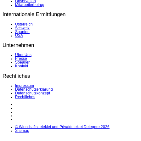
Observation
Mitarbeiterbetrug
Internationale Ermittlungen
Österreich
Schweiz
Spanien
USA
Unternehmen
Über Uns
Presse
Speaker
Kontakt
Rechtliches
Impressum
Datenschutzerklärung
Datenschutzkonzept
Rechtliches
LinkedIn
Facebook
Instagram
YouTube
X
© Wirtschaftsdetektei und Privatdetektei Detegere 2026
Sitemap