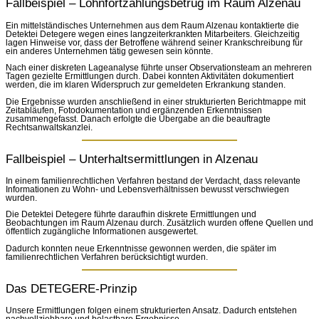
Fallbeispiel – Lohnfortzahlungsbetrug im Raum Alzenau
Ein mittelständisches Unternehmen aus dem Raum Alzenau kontaktierte die
Detektei Detegere wegen eines langzeiterkrankten Mitarbeiters. Gleichzeitig
lagen Hinweise vor, dass der Betroffene während seiner Krankschreibung für
ein anderes Unternehmen tätig gewesen sein könnte.
Nach einer diskreten Lageanalyse führte unser Observationsteam an mehreren
Tagen gezielte Ermittlungen durch. Dabei konnten Aktivitäten dokumentiert
werden, die im klaren Widerspruch zur gemeldeten Erkrankung standen.
Die Ergebnisse wurden anschließend in einer strukturierten Berichtmappe mit
Zeitabläufen, Fotodokumentation und ergänzenden Erkenntnissen
zusammengefasst. Danach erfolgte die Übergabe an die beauftragte
Rechtsanwaltskanzlei.
Fallbeispiel – Unterhaltsermittlungen in Alzenau
In einem familienrechtlichen Verfahren bestand der Verdacht, dass relevante
Informationen zu Wohn- und Lebensverhältnissen bewusst verschwiegen
wurden.
Die Detektei Detegere führte daraufhin diskrete Ermittlungen und
Beobachtungen im Raum Alzenau durch. Zusätzlich wurden offene Quellen und
öffentlich zugängliche Informationen ausgewertet.
Dadurch konnten neue Erkenntnisse gewonnen werden, die später im
familienrechtlichen Verfahren berücksichtigt wurden.
Das DETEGERE-Prinzip
Unsere Ermittlungen folgen einem strukturierten Ansatz. Dadurch entstehen