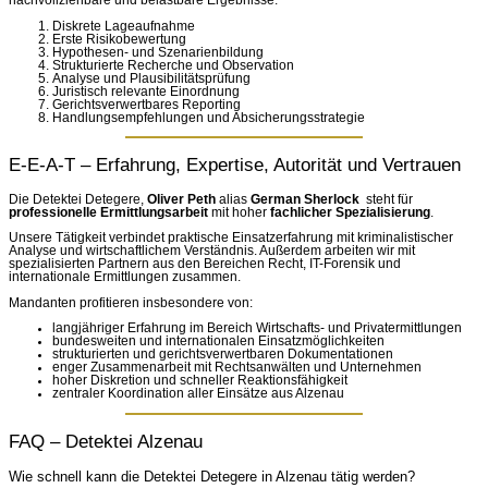
nachvollziehbare und belastbare Ergebnisse.
Diskrete Lageaufnahme
Erste Risikobewertung
Hypothesen- und Szenarienbildung
Strukturierte Recherche und Observation
Analyse und Plausibilitätsprüfung
Juristisch relevante Einordnung
Gerichtsverwertbares Reporting
Handlungsempfehlungen und Absicherungsstrategie
E-E-A-T – Erfahrung, Expertise, Autorität und Vertrauen
Die Detektei Detegere,
Oliver Peth
alias
German Sherlock
steht für
professionelle
Ermittlungsarbeit
mit hoher
fachlicher
Spezialisierung
.
Unsere Tätigkeit verbindet praktische Einsatzerfahrung mit kriminalistischer
Analyse und wirtschaftlichem Verständnis. Außerdem arbeiten wir mit
spezialisierten Partnern aus den Bereichen Recht, IT-Forensik und
internationale Ermittlungen zusammen.
Mandanten profitieren insbesondere von:
langjähriger Erfahrung im Bereich Wirtschafts- und Privatermittlungen
bundesweiten und internationalen Einsatzmöglichkeiten
strukturierten und gerichtsverwertbaren Dokumentationen
enger Zusammenarbeit mit Rechtsanwälten und Unternehmen
hoher Diskretion und schneller Reaktionsfähigkeit
zentraler Koordination aller Einsätze aus Alzenau
FAQ – Detektei Alzenau
Wie schnell kann die Detektei Detegere in Alzenau tätig werden?