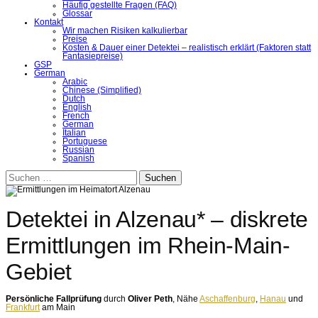
Häufig gestellte Fragen (FAQ)
Glossar
Kontakt
Wir machen Risiken kalkulierbar
Preise
Kosten & Dauer einer Detektei – realistisch erklärt (Faktoren statt
Fantasiepreise)
GSP
German
Arabic
Chinese (Simplified)
Dutch
English
French
German
Italian
Portuguese
Russian
Spanish
Suchen
nach:
Detektei in Alzenau* – diskrete
Ermittlungen im Rhein-Main-
Gebiet
Persönliche Fallprüfung
durch
Oliver Peth
, Nähe
Aschaffenburg
,
Hanau
und
Frankfurt
am Main