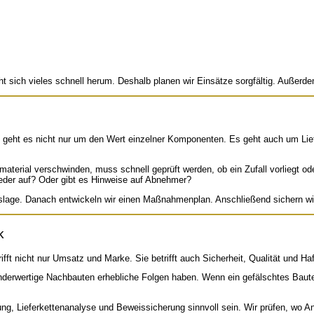
cht sich vieles schnell herum. Deshalb planen wir Einsätze sorgfältig. Außerde
ft geht es nicht nur um den Wert einzelner Komponenten. Es geht auch um Lief
material verschwinden, muss schnell geprüft werden, ob ein Zufall vorliegt
ieder auf? Oder gibt es Hinweise auf Abnehmer?
gslage. Danach entwickeln wir einen Maßnahmenplan. Anschließend sichern wi
k
fft nicht nur Umsatz und Marke. Sie betrifft auch Sicherheit, Qualität und Ha
derwertige Nachbauten erhebliche Folgen haben. Wenn ein gefälschtes Bauteil
ng, Lieferkettenanalyse und Beweissicherung sinnvoll sein. Wir prüfen, wo A