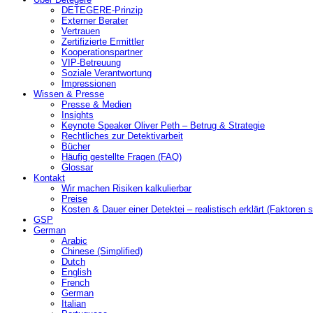
DETEGERE-Prinzip
Externer Berater
Vertrauen
Zertifizierte Ermittler
Kooperationspartner
VIP-Betreuung
Soziale Verantwortung
Impressionen
Wissen & Presse
Presse & Medien
Insights
Keynote Speaker Oliver Peth – Betrug & Strategie
Rechtliches zur Detektivarbeit
Bücher
Häufig gestellte Fragen (FAQ)
Glossar
Kontakt
Wir machen Risiken kalkulierbar
Preise
Kosten & Dauer einer Detektei – realistisch erklärt (Faktoren s
GSP
German
Arabic
Chinese (Simplified)
Dutch
English
French
German
Italian