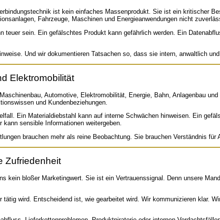
dungstechnik ist kein einfaches Massenprodukt. Sie ist ein kritischer Bes
ktionsanlagen, Fahrzeuge, Maschinen und Energieanwendungen nicht zuverläs
n teuer sein. Ein gefälschtes Produkt kann gefährlich werden. Ein Datenabfl
nweise. Und wir dokumentieren Tatsachen so, dass sie intern, anwaltlich und 
d Elektromobilität
t Maschinenbau, Automotive, Elektromobilität, Energie, Bahn, Anlagenbau und 
ktionswissen und Kundenbeziehungen.
fall. Ein Materialdiebstahl kann auf interne Schwächen hinweisen. Ein gefäls
 kann sensible Informationen weitergeben.
ittlungen brauchen mehr als reine Beobachtung. Sie brauchen Verständnis für
 Zufriedenheit
uns kein bloßer Marketingwert. Sie ist ein Vertrauenssignal. Denn unsere Manda
r tätig wird. Entscheidend ist, wie gearbeitet wird. Wir kommunizieren klar. 
abfluss, Lieferkettenproblemen, Produktpiraterie oder internen Verdachtsfäl