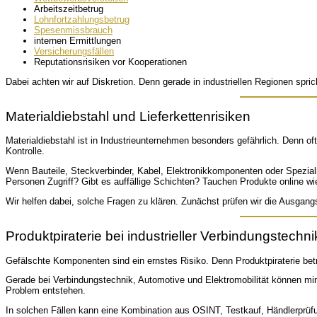
Arbeitszeitbetrug
Lohnfortzahlungsbetrug
Spesenmissbrauch
internen Ermittlungen
Versicherungsfällen
Reputationsrisiken vor Kooperationen
Dabei achten wir auf Diskretion. Denn gerade in industriellen Regionen spri
Materialdiebstahl und Lieferkettenrisiken
Materialdiebstahl ist in Industrieunternehmen besonders gefährlich. Denn o
Kontrolle.
Wenn Bauteile, Steckverbinder, Kabel, Elektronikkomponenten oder Spezial
Personen Zugriff? Gibt es auffällige Schichten? Tauchen Produkte online w
Wir helfen dabei, solche Fragen zu klären. Zunächst prüfen wir die Ausgan
Produktpiraterie bei industrieller Verbindungstechni
Gefälschte Komponenten sind ein ernstes Risiko. Denn Produktpiraterie betri
Gerade bei Verbindungstechnik, Automotive und Elektromobilität können min
Problem entstehen.
In solchen Fällen kann eine Kombination aus OSINT, Testkauf, Händlerprüfu