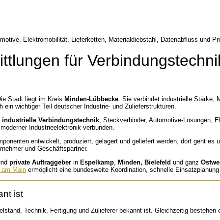
ttlungen für Verbindungstechnik
Die Stadt liegt im Kreis
Minden-Lübbecke
. Sie verbindet industrielle Stärke,
ein wichtiger Teil deutscher Industrie- und Zulieferstrukturen.
r industrielle Verbindungstechnik
, Steckverbinder, Automotive-Lösungen, El
d moderner Industrieelektronik verbunden.
onenten entwickelt, produziert, gelagert und geliefert werden, dort geht e
ternehmer und Geschäftspartner.
nd
private Auftraggeber
in
Espelkamp
,
Minden, Bielefeld
und ganz
Ostwe
t am Main
ermöglicht eine bundesweite Koordination, schnelle Einsatzplanung
nt ist
Mittelstand, Technik, Fertigung und Zulieferer bekannt ist. Gleichzeitig besteh