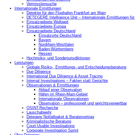
Vermisstensuche
Internationale Ermittlungen
Detektei für den Flughafen Frankfurt am Main
DETEGERE Intelligence Unit – Internationale Ermittlungen fü
Einsatzgebiete Weltweit
Einsatzgebiete Europa
Einsatzgebiete Deutschland
Einsatzorte Deutschland
Bayern
Nordrhein-Westfalen
Baden-Württemberg
Hessen
Hochrisiko- und Sonderjurisdiktionen
Leistungen
Globale Risiko-, Ermittlungs- und Entscheidungsberatung
Due Diligence
International Due Diligence & Asset Tracing
Internal Investigations – Fakten statt Gerüchte
Observationen & Ermittlungen
Ablauf einer Observation
Häfen im Rhein-Main-Gebiet
Internationale Observationen
Observation – professionell und gerichtsverwertbar
OSINT-Recherche
Lauschabwehr
Detegere Notfallpaket & Beratervertrag
Kriminalistische Beratung
Court-Usable Investigations
Corporate Investigation Sprint
Über Detegere