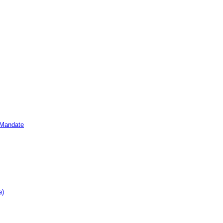
e Mandate
e)