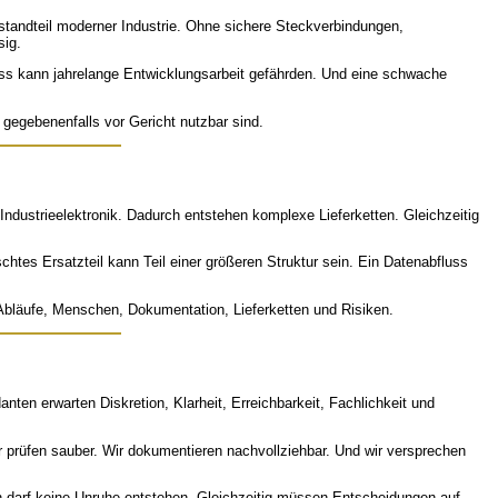
tandteil moderner Industrie. Ohne sichere Steckverbindungen,
sig.
uss kann jahrelange Entwicklungsarbeit gefährden. Und eine schwache
gegebenenfalls vor Gericht nutzbar sind.
Industrieelektronik. Dadurch entstehen komplexe Lieferketten. Gleichzeitig
chtes Ersatzteil kann Teil einer größeren Struktur sein. Ein Datenabfluss
 Abläufe, Menschen, Dokumentation, Lieferketten und Risiken.
nten erwarten Diskretion, Klarheit, Erreichbarkeit, Fachlichkeit und
Wir prüfen sauber. Wir dokumentieren nachvollziehbar. Und wir versprechen
len darf keine Unruhe entstehen. Gleichzeitig müssen Entscheidungen auf