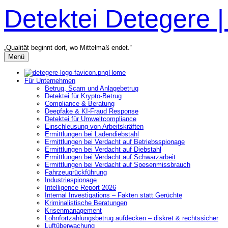
Zum
Detektei Detegere 
Inhalt
überspringen
„Qualität beginnt dort, wo Mittelmaß endet.“
Menü
Home
Für Unternehmen
Betrug, Scam und Anlagebetrug
Detektei für Krypto-Betrug
Compliance & Beratung
Deepfake & KI-Fraud Response
Detektei für Umweltcompliance
Einschleusung von Arbeitskräften
Ermittlungen bei Ladendiebstahl
Ermittlungen bei Verdacht auf Betriebsspionage
Ermittlungen bei Verdacht auf Diebstahl
Ermittlungen bei Verdacht auf Schwarzarbeit
Ermittlungen bei Verdacht auf Spesenmissbrauch
Fahrzeugrückführung
Industriespionage
Intelligence Report 2026
Internal Investigations – Fakten statt Gerüchte
Kriminalistische Beratungen
Krisenmanagement
Lohnfortzahlungsbetrug aufdecken – diskret & rechtssicher
Luftüberwachung