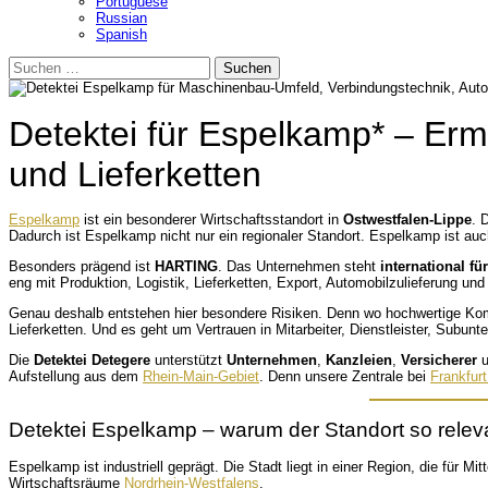
Portuguese
Russian
Spanish
Suchen
nach:
Detektei für Espelkamp* – Ermi
und Lieferketten
Espelkamp
ist ein besonderer Wirtschaftsstandort in
Ostwestfalen-Lippe
. 
Dadurch ist Espelkamp nicht nur ein regionaler Standort. Espelkamp ist auch 
Besonders prägend ist
HARTING
. Das Unternehmen steht
international fü
eng mit Produktion, Logistik, Lieferketten, Export, Automobilzulieferung un
Genau deshalb entstehen hier besondere Risiken. Denn wo hochwertige Komp
Lieferketten. Und es geht um Vertrauen in Mitarbeiter, Dienstleister, Subun
Die
Detektei Detegere
unterstützt
Unternehmen
,
Kanzleien
,
Versicherer
u
Aufstellung aus dem
Rhein-Main-Gebiet
. Denn unsere Zentrale bei
Frankfur
Detektei Espelkamp – warum der Standort so releva
Espelkamp ist industriell geprägt. Die Stadt liegt in einer Region, die für 
Wirtschaftsräume
Nordrhein-Westfalens
.