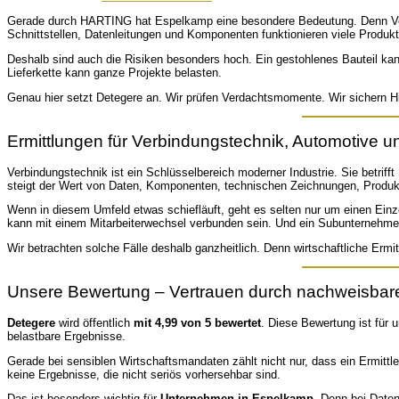
Gerade durch HARTING hat Espelkamp eine besondere Bedeutung. Denn Verbin
Schnittstellen, Datenleitungen und Komponenten funktionieren viele Produ
Deshalb sind auch die Risiken besonders hoch. Ein gestohlenes Bauteil kan
Lieferkette kann ganze Projekte belasten.
Genau hier setzt Detegere an. Wir prüfen Verdachtsmomente. Wir sichern Hi
Ermittlungen für Verbindungstechnik, Automotive un
Verbindungstechnik ist ein Schlüsselbereich moderner Industrie. Sie betriff
steigt der Wert von Daten, Komponenten, technischen Zeichnungen, Produ
Wenn in diesem Umfeld etwas schiefläuft, geht es selten nur um einen Einzel
kann mit einem Mitarbeiterwechsel verbunden sein. Und ein Subunternehmer
Wir betrachten solche Fälle deshalb ganzheitlich. Denn wirtschaftliche Erm
Unsere Bewertung – Vertrauen durch nachweisbare
Detegere
wird öffentlich
mit 4,99 von 5 bewertet
. Diese Bewertung ist für 
belastbare Ergebnisse.
Gerade bei sensiblen Wirtschaftsmandaten zählt nicht nur, dass ein Ermittle
keine Ergebnisse, die nicht seriös vorhersehbar sind.
Das ist besonders wichtig für
Unternehmen in Espelkamp
. Denn bei Daten