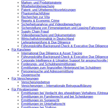
Marken- und Produktpiraterie
Mitarbeiterüberwachung
Patent- und Urheberrechtsverletzungen
Phantomfrachtführer
Recherchen zur Vita
Reports & Economic Crime
Sicherheitsanalyse und Videoüberwachung
Sicherstellung von Firmeneigentum und Leasing-Fahrzeugen
Supply Chain Fraud
Videoüberwachung und Dokumentation
Wirtschaftskriminalität in Deutschland
Lieferantenprüfung & Due Diligence
Führungskräfte-Background-Check & Executive Due Diligence
Für Kanzleien
International Due Diligence & Asset Tracing
Führungskräfte-Background-Check & Executive Due Diligence
Corporate Intelligence & Litigation Support für anspruchsvoll
Forderungs- und Schuldnerermittlungen
Ermittlungen zum finanziellen Hintergrund bei Schuldnern
Personensuche und Adressermittlung
Zeugensuche
Für Versicherungen
Versicherungsbetrug
Versicherungen – Internationale Betrugsaufklärung
Für Privatpersonen
Ermittlungen bei Verdacht des ehewidrigen Verhaltens (Untreu
Ermittlungen im Familienrecht und bei Scheidungen
Ermittlungen im Sorgerecht
Ermittlungen im Unterhaltsrecht
Ermittlungen bei Stalking