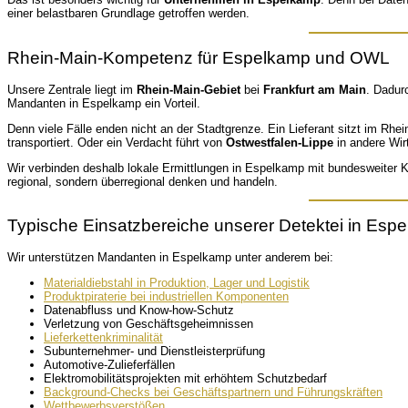
einer belastbaren Grundlage getroffen werden.
Rhein-Main-Kompetenz für Espelkamp und OWL
Unsere Zentrale liegt im
Rhein-Main-Gebiet
bei
Frankfurt am Main
. Dadur
Mandanten in Espelkamp ein Vorteil.
Denn viele Fälle enden nicht an der Stadtgrenze. Ein Lieferant sitzt im Rhe
transportiert. Oder ein Verdacht führt von
Ostwestfalen-Lippe
in andere Wir
Wir verbinden deshalb lokale Ermittlungen in Espelkamp mit bundesweiter Koo
regional, sondern überregional denken und handeln.
Typische Einsatzbereiche unserer Detektei in Esp
Wir unterstützen Mandanten in Espelkamp unter anderem bei:
Materialdiebstahl in Produktion, Lager und Logistik
Produktpiraterie bei industriellen Komponenten
Datenabfluss und Know-how-Schutz
Verletzung von Geschäftsgeheimnissen
Lieferkettenkriminalität
Subunternehmer- und Dienstleisterprüfung
Automotive-Zulieferfällen
Elektromobilitätsprojekten mit erhöhtem Schutzbedarf
Background-Checks bei Geschäftspartnern und Führungskräften
Wettbewerbsverstößen