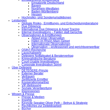
Einsatzorte Deutschland
Bayern
Nordrhein-Westfalen
Baden-Württemberg
Hessen
Hochrisiko- und Sonderjurisdiktionen
Leistungen
Globale Risiko-, Ermittlungs- und Entscheidungsberatung
Due Diligence
International Due Diligence & Asset Tracing
Internal Investigations – Fakten statt Gerüchte
Observationen & Ermittlungen
Ablauf einer Observation
Häfen im Rhein-Main-Gebiet
Internationale Observationen
Observation – professionell und gerichtsverwertbar
OSINT-Recherche
Lauschabwehr
Detegere Notfallpaket & Beratervertrag
Kriminalistische Beratung
Court-Usable Investigations
Corporate Investigation Sprint
Über Detegere
DETEGERE-Prinzip
Externer Berater
Vertrauen
Zertifizierte Ermittler
Kooperationspartner
VIP-Betreuung
Soziale Verantwortung
Impressionen
Wissen & Presse
Presse & Medien
Insights
Keynote Speaker Oliver Peth – Betrug & Strategie
Rechtliches zur Detektivarbeit
Bücher