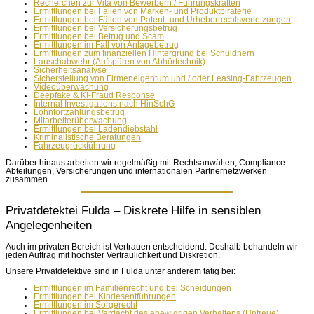
Recherchen zur Vita von Bewerbern / Führungskräften
Ermittlungen bei Fällen von Marken- und Produktpiraterie
Ermittlungen bei Fällen von Patent- und Urheberrechtsverletzungen
Ermittlungen bei Versicherungsbetrug
Ermittlungen bei Betrug und Scam
Ermittlungen im Fall von Anlagebetrug
Ermittlungen zum finanziellen Hintergrund bei Schuldnern
Lauschabwehr (Aufspüren von Abhörtechnik)
Sicherheitsanalyse
Sicherstellung von Firmeneigentum und / oder Leasing-Fahrzeugen
Videoüberwachung
Deepfake & KI-Fraud Response
Internal Investigations nach HinSchG
Lohnfortzahlungsbetrug
Mitarbeiterüberwachung
Ermittlungen bei Ladendiebstahl
Kriminalistische Beratungen
Fahrzeugrückführung
Darüber hinaus arbeiten wir regelmäßig mit Rechtsanwälten, Compliance-
Abteilungen, Versicherungen und internationalen Partnernetzwerken
zusammen.
Privatdetektei Fulda – Diskrete Hilfe in sensiblen
Angelegenheiten
Auch im privaten Bereich ist Vertrauen entscheidend. Deshalb behandeln wir
jeden Auftrag mit höchster Vertraulichkeit und Diskretion.
Unsere Privatdetektive sind in Fulda unter anderem tätig bei:
Ermittlungen im Familienrecht und bei Scheidungen
Ermittlungen bei Kindesentführungen
Ermittlungen im Sorgerecht
Ermittlungen bei Verdacht des ehewidrigen Verhaltens (Untreue)