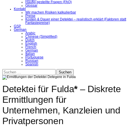
Häufig gestellte Fragen (FAQ)
Glossar
Kontakt
Wir machen Risiken kalkulierbar
Preise
Kosten & Dauer einer Detektei – realistisch erklärt (Faktoren statt
Fantasiepreise)
GSP
German
Arabic
Chinese (Simplified)
Dutch
English
French
German
Italian
Portuguese
Russian
Spanish
Suchen
nach:
Detektei für Fulda
*
– Diskrete
Ermittlungen für
Unternehmen, Kanzleien und
Privatpersonen