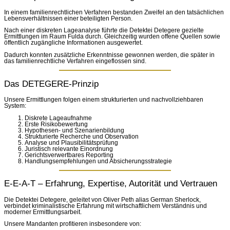
In einem familienrechtlichen Verfahren bestanden Zweifel an den tatsächlichen
Lebensverhältnissen einer beteiligten Person.
Nach einer diskreten Lageanalyse führte die Detektei Detegere gezielte
Ermittlungen im Raum Fulda durch. Gleichzeitig wurden offene Quellen sowie
öffentlich zugängliche Informationen ausgewertet.
Dadurch konnten zusätzliche Erkenntnisse gewonnen werden, die später in
das familienrechtliche Verfahren eingeflossen sind.
Das DETEGERE-Prinzip
Unsere Ermittlungen folgen einem strukturierten und nachvollziehbaren
System:
Diskrete Lageaufnahme
Erste Risikobewertung
Hypothesen- und Szenarienbildung
Strukturierte Recherche und Observation
Analyse und Plausibilitätsprüfung
Juristisch relevante Einordnung
Gerichtsverwertbares Reporting
Handlungsempfehlungen und Absicherungsstrategie
E-E-A-T – Erfahrung, Expertise, Autorität und Vertrauen
Die Detektei Detegere, geleitet von Oliver Peth alias German Sherlock,
verbindet kriminalistische Erfahrung mit wirtschaftlichem Verständnis und
moderner Ermittlungsarbeit.
Unsere Mandanten profitieren insbesondere von: