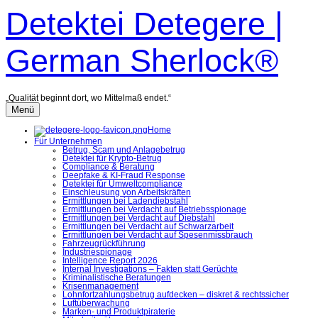
Zum
Detektei Detegere |
Inhalt
überspringen
German Sherlock®
„Qualität beginnt dort, wo Mittelmaß endet.“
Menü
Home
Für Unternehmen
Betrug, Scam und Anlagebetrug
Detektei für Krypto-Betrug
Compliance & Beratung
Deepfake & KI-Fraud Response
Detektei für Umweltcompliance
Einschleusung von Arbeitskräften
Ermittlungen bei Ladendiebstahl
Ermittlungen bei Verdacht auf Betriebsspionage
Ermittlungen bei Verdacht auf Diebstahl
Ermittlungen bei Verdacht auf Schwarzarbeit
Ermittlungen bei Verdacht auf Spesenmissbrauch
Fahrzeugrückführung
Industriespionage
Intelligence Report 2026
Internal Investigations – Fakten statt Gerüchte
Kriminalistische Beratungen
Krisenmanagement
Lohnfortzahlungsbetrug aufdecken – diskret & rechtssicher
Luftüberwachung
Marken- und Produktpiraterie