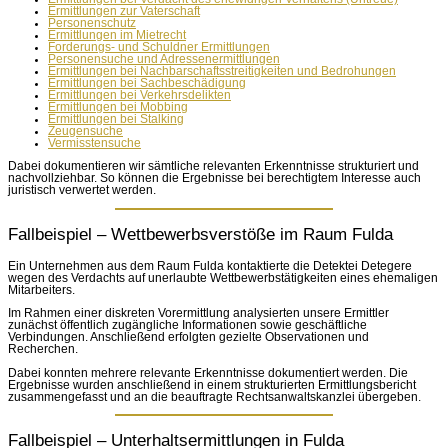
Ermittlungen zur Vaterschaft
Personenschutz
Ermittlungen im Mietrecht
Forderungs- und Schuldner Ermittlungen
Personensuche und Adressenermittlungen
Ermittlungen bei Nachbarschaftsstreitigkeiten und Bedrohungen
Ermittlungen bei Sachbeschädigung
Ermittlungen bei Verkehrsdelikten
Ermittlungen bei Mobbing
Ermittlungen bei Stalking
Zeugensuche
Vermisstensuche
Dabei dokumentieren wir sämtliche relevanten Erkenntnisse strukturiert und
nachvollziehbar. So können die Ergebnisse bei berechtigtem Interesse auch
juristisch verwertet werden.
Fallbeispiel – Wettbewerbsverstöße im Raum Fulda
Ein Unternehmen aus dem Raum Fulda kontaktierte die Detektei Detegere
wegen des Verdachts auf unerlaubte Wettbewerbstätigkeiten eines ehemaligen
Mitarbeiters.
Im Rahmen einer diskreten Vorermittlung analysierten unsere Ermittler
zunächst öffentlich zugängliche Informationen sowie geschäftliche
Verbindungen. Anschließend erfolgten gezielte Observationen und
Recherchen.
Dabei konnten mehrere relevante Erkenntnisse dokumentiert werden. Die
Ergebnisse wurden anschließend in einem strukturierten Ermittlungsbericht
zusammengefasst und an die beauftragte Rechtsanwaltskanzlei übergeben.
Fallbeispiel – Unterhaltsermittlungen in Fulda