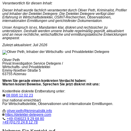
Verantwortlich für diesen Inhalt:
Dieser Inhalt wurde fachlich verantwortet durch Oliver Peth, Kriminalist, Profiler
und Inhaber der Detektei Detegere. Die Detektei Detegere verfügt über
Erfahrung in Wirtschaftsdetektei, OSINT-Recherchen, Observationen,
internationalen Ermittlungen und gerichtsfester Dokumentation.
Unser Anspruch ist es, Mandanten klar, diskret und rechtssicher zu
unterstützen. Deshalb werden unsere Inhalte regelmäßig geprüft, aktualisiert
und an neue rechtliche, wirtschaftliche und ermittlungstaktische Entwicklungen
angepasst.
Zuletzt aktualisiert: Juli 2026
Oliver Peth
Privat Investigation Service Detegere /
Wirtschafts- und Privatdetektei
Emmy-Noether-Straße 5
63755 Alzenau
Wenn Sie gerade einen konkreten Verdacht haben:
Warten kostet Beweise. Sprechen Sie jetzt diskret mit uns:
Kostenfreie diskrete Erstberatung unter:
☎️
08 00/0 12 02 23
(nur national erreichbar)
Für Wirtschaftsdelikte, Observationen und internationale Ermittlungen.
📩
oliver.peth@kriminalistik.info
🌐
https://detektei-detegere.com
📞
+49 (0)6023 9 29 68 80
+49 (0)170 24 8 12 78