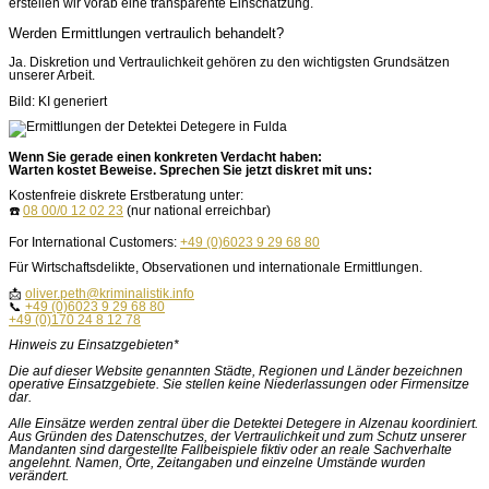
erstellen wir vorab eine transparente Einschätzung.
Werden Ermittlungen vertraulich behandelt?
Ja. Diskretion und Vertraulichkeit gehören zu den wichtigsten Grundsätzen
unserer Arbeit.
Bild: KI generiert
Wenn Sie gerade einen konkreten Verdacht haben:
Warten kostet Beweise. Sprechen Sie jetzt diskret mit uns:
Kostenfreie diskrete Erstberatung unter:
☎️
08 00/0 12 02 23
(nur national erreichbar)
For International Customers:
+49 (0)6023 9 29 68 80
Für Wirtschaftsdelikte, Observationen und internationale Ermittlungen.
📩
oliver.peth@kriminalistik.info
📞
+49 (0)6023 9 29 68 80
+49 (0)170 24 8 12 78
Hinweis zu Einsatzgebieten*
Die auf dieser Website genannten Städte, Regionen und Länder bezeichnen
operative Einsatzgebiete. Sie stellen keine Niederlassungen oder Firmensitze
dar.
Alle Einsätze werden zentral über die Detektei Detegere in Alzenau koordiniert.
Aus Gründen des Datenschutzes, der Vertraulichkeit und zum Schutz unserer
Mandanten sind dargestellte Fallbeispiele fiktiv oder an reale Sachverhalte
angelehnt. Namen, Orte, Zeitangaben und einzelne Umstände wurden
verändert.