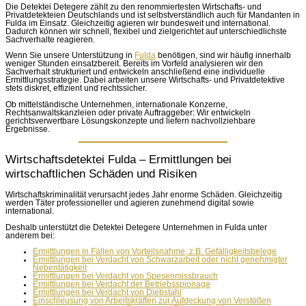
Die Detektei Detegere zählt zu den renommiertesten Wirtschafts- und
Privatdetekteien Deutschlands und ist selbstverständlich auch für Mandanten in
Fulda im Einsatz. Gleichzeitig agieren wir bundesweit und international.
Dadurch können wir schnell, flexibel und zielgerichtet auf unterschiedlichste
Sachverhalte reagieren.
Wenn Sie unsere Unterstützung in
Fulda
benötigen, sind wir häufig innerhalb
weniger Stunden einsatzbereit. Bereits im Vorfeld analysieren wir den
Sachverhalt strukturiert und entwickeln anschließend eine individuelle
Ermittlungsstrategie. Dabei arbeiten unsere Wirtschafts- und Privatdetektive
stets diskret, effizient und rechtssicher.
Ob mittelständische Unternehmen, internationale Konzerne,
Rechtsanwaltskanzleien oder private Auftraggeber: Wir entwickeln
gerichtsverwertbare Lösungskonzepte und liefern nachvollziehbare
Ergebnisse.
Wirtschaftsdetektei Fulda – Ermittlungen bei
wirtschaftlichen Schäden und Risiken
Wirtschaftskriminalität verursacht jedes Jahr enorme Schäden. Gleichzeitig
werden Täter professioneller und agieren zunehmend digital sowie
international.
Deshalb unterstützt die Detektei Detegere Unternehmen in Fulda unter
anderem bei:
Ermittlungen in Fällen von Vorteilsnahme, z.B. Gefälligkeitsbelege
Ermittlungen bei Verdacht von Schwarzarbeit oder nicht genehmigter
Nebentätigkeit
Ermittlungen bei Verdacht von Spesenmissbrauch
Ermittlungen bei Verdacht der Betriebsspionage
Ermittlungen bei Verdacht von Diebstahl
Einschleusung von Arbeitskräften zur Aufdeckung von Verstößen