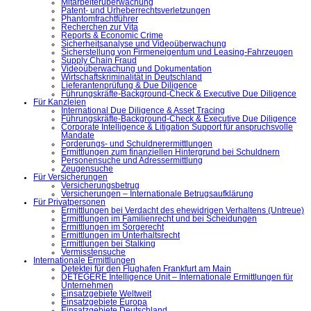
Mitarbeiterüberwachung
Patent- und Urheberrechtsverletzungen
Phantomfrachtführer
Recherchen zur Vita
Reports & Economic Crime
Sicherheitsanalyse und Videoüberwachung
Sicherstellung von Firmeneigentum und Leasing-Fahrzeugen
Supply Chain Fraud
Videoüberwachung und Dokumentation
Wirtschaftskriminalität in Deutschland
Lieferantenprüfung & Due Diligence
Führungskräfte-Background-Check & Executive Due Diligence
Für Kanzleien
International Due Diligence & Asset Tracing
Führungskräfte-Background-Check & Executive Due Diligence
Corporate Intelligence & Litigation Support für anspruchsvolle
Mandate
Forderungs- und Schuldnerermittlungen
Ermittlungen zum finanziellen Hintergrund bei Schuldnern
Personensuche und Adressermittlung
Zeugensuche
Für Versicherungen
Versicherungsbetrug
Versicherungen – Internationale Betrugsaufklärung
Für Privatpersonen
Ermittlungen bei Verdacht des ehewidrigen Verhaltens (Untreue)
Ermittlungen im Familienrecht und bei Scheidungen
Ermittlungen im Sorgerecht
Ermittlungen im Unterhaltsrecht
Ermittlungen bei Stalking
Vermisstensuche
Internationale Ermittlungen
Detektei für den Flughafen Frankfurt am Main
DETEGERE Intelligence Unit – Internationale Ermittlungen für
Unternehmen
Einsatzgebiete Weltweit
Einsatzgebiete Europa
Einsatzgebiete Deutschland