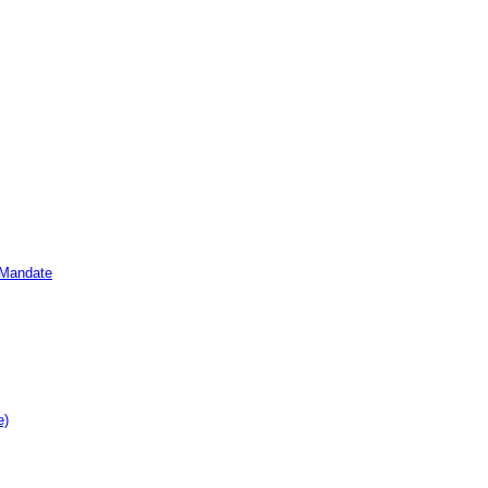
e Mandate
e)