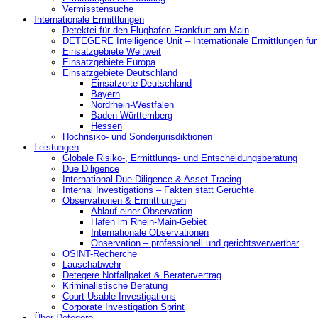
Vermisstensuche
Internationale Ermittlungen
Detektei für den Flughafen Frankfurt am Main
DETEGERE Intelligence Unit – Internationale Ermittlungen fü
Einsatzgebiete Weltweit
Einsatzgebiete Europa
Einsatzgebiete Deutschland
Einsatzorte Deutschland
Bayern
Nordrhein-Westfalen
Baden-Württemberg
Hessen
Hochrisiko- und Sonderjurisdiktionen
Leistungen
Globale Risiko-, Ermittlungs- und Entscheidungsberatung
Due Diligence
International Due Diligence & Asset Tracing
Internal Investigations – Fakten statt Gerüchte
Observationen & Ermittlungen
Ablauf einer Observation
Häfen im Rhein-Main-Gebiet
Internationale Observationen
Observation – professionell und gerichtsverwertbar
OSINT-Recherche
Lauschabwehr
Detegere Notfallpaket & Beratervertrag
Kriminalistische Beratung
Court-Usable Investigations
Corporate Investigation Sprint
Über Detegere