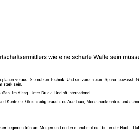
tschaftsermittlers wie eine scharfe Waffe sein müss
Sie planen voraus. Sie nutzen Technik. Und sie verschleiern Spuren bewusst. G
m stark sein.
ßen. Im Alltag. Unter Druck. Und oft international.
lin und Kontrolle. Gleichzeitig braucht es Ausdauer, Menschenkenntnis und sc
nen
beginnen früh am Morgen und enden manchmal erst tief in der Nacht. Dabe