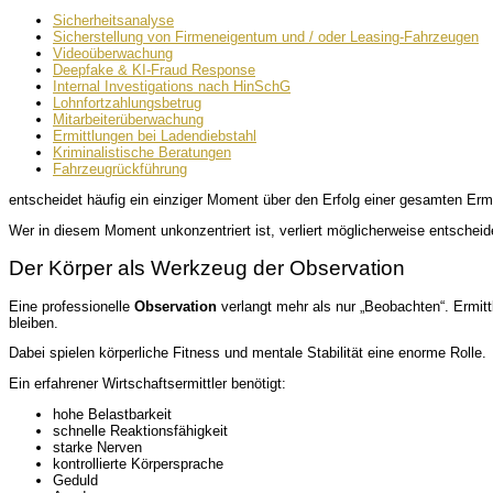
Sicherheitsanalyse
Sicherstellung von Firmeneigentum und / oder Leasing-Fahrzeugen
Videoüberwachung
Deepfake & KI-Fraud Response
Internal Investigations nach HinSchG
Lohnfortzahlungsbetrug
Mitarbeiterüberwachung
Ermittlungen bei Ladendiebstahl
Kriminalistische Beratungen
Fahrzeugrückführung
entscheidet häufig ein einziger Moment über den Erfolg einer gesamten Ermi
Wer in diesem Moment unkonzentriert ist, verliert möglicherweise entschei
Der Körper als Werkzeug der Observation
Eine professionelle
Observation
verlangt mehr als nur „Beobachten“. Ermittl
bleiben.
Dabei spielen körperliche Fitness und mentale Stabilität eine enorme Rolle.
Ein erfahrener Wirtschaftsermittler benötigt:
hohe Belastbarkeit
schnelle Reaktionsfähigkeit
starke Nerven
kontrollierte Körpersprache
Geduld