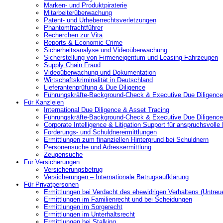
Marken- und Produktpiraterie
Mitarbeiterüberwachung
Patent- und Urheberrechtsverletzungen
Phantomfrachtführer
Recherchen zur Vita
Reports & Economic Crime
Sicherheitsanalyse und Videoüberwachung
Sicherstellung von Firmeneigentum und Leasing-Fahrzeugen
Supply Chain Fraud
Videoüberwachung und Dokumentation
Wirtschaftskriminalität in Deutschland
Lieferantenprüfung & Due Diligence
Führungskräfte-Background-Check & Executive Due Diligence
Für Kanzleien
International Due Diligence & Asset Tracing
Führungskräfte-Background-Check & Executive Due Diligence
Corporate Intelligence & Litigation Support für anspruchsvoll
Forderungs- und Schuldnerermittlungen
Ermittlungen zum finanziellen Hintergrund bei Schuldnern
Personensuche und Adressermittlung
Zeugensuche
Für Versicherungen
Versicherungsbetrug
Versicherungen – Internationale Betrugsaufklärung
Für Privatpersonen
Ermittlungen bei Verdacht des ehewidrigen Verhaltens (Untreu
Ermittlungen im Familienrecht und bei Scheidungen
Ermittlungen im Sorgerecht
Ermittlungen im Unterhaltsrecht
Ermittlungen bei Stalking