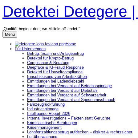
Zum
Detektei Detegere 
Inhalt
überspringen
„Qualität beginnt dort, wo Mittelmaß endet.“
Menü
Home
Für Unternehmen
Betrug, Scam und Anlagebetrug
Detektei für Krypto-Betrug
Compliance & Beratung
Deepfake & KI-Fraud Response
Detektei für Umweltcompliance
Einschleusung von Arbeitskräften
Ermittlungen bei Ladendiebstahl
Ermittlungen bei Verdacht auf Betriebsspionage
Ermittlungen bei Verdacht auf Diebstahl
Ermittlungen bei Verdacht auf Schwarzarbeit
Ermittlungen bei Verdacht auf Spesenmissbrauch
Fahrzeugrückführung
Industriespionage
Intelligence Report 2026
Internal Investigations – Fakten statt Gerüchte
Kriminalistische Beratungen
Krisenmanagement
Lohnfortzahlungsbetrug aufdecken – diskret & rechtssicher
Luftüberwachung