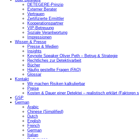
DETEGERE-Prinzip
Externer Berater
Vertrauen
Zertifizierte Ermittler
Kooperationspartner
VIP-Betreuung
Soziale Verantwortung
Impressionen
Wissen & Presse
Presse & Medien
Insights
Keynote Speaker Oliver Peth – Betrug & Strategie
Rechtliches zur Detektivarbeit
Bücher
Häufig gestellte Fragen (FAQ)
Glossar
Kontakt
Wir machen Risiken kalkulierbar
Preise
Kosten & Dauer einer Detektei – realistisch erklärt (Faktoren s
GSP
German
Arabic
Chinese (Simplified)
Dutch
English
French
German
Italian