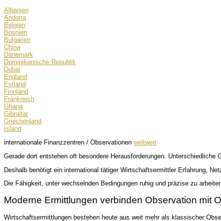
Albanien
Andorra
Belgien
Bosnien
Bulgarien
China
Dänemark
Dominikanische Republik
Dubai
England
Estland
Finnland
Frankreich
Ghana
Gibraltar
Griechenland
Island
internationale Finanzzentren / Observationen
weltweit
Gerade dort entstehen oft besondere Herausforderungen. Unterschiedliche G
Deshalb benötigt ein international tätiger Wirtschaftsermittler Erfahrung, N
Die Fähigkeit, unter wechselnden Bedingungen ruhig und präzise zu arbeiten
Moderne Ermittlungen verbinden Observation mit 
Wirtschaftsermittlungen bestehen heute aus weit mehr als klassischer Obse