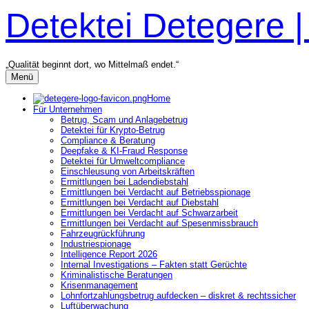
Zum
Detektei Detegere 
Inhalt
überspringen
„Qualität beginnt dort, wo Mittelmaß endet.“
Menü
Home
Für Unternehmen
Betrug, Scam und Anlagebetrug
Detektei für Krypto-Betrug
Compliance & Beratung
Deepfake & KI-Fraud Response
Detektei für Umweltcompliance
Einschleusung von Arbeitskräften
Ermittlungen bei Ladendiebstahl
Ermittlungen bei Verdacht auf Betriebsspionage
Ermittlungen bei Verdacht auf Diebstahl
Ermittlungen bei Verdacht auf Schwarzarbeit
Ermittlungen bei Verdacht auf Spesenmissbrauch
Fahrzeugrückführung
Industriespionage
Intelligence Report 2026
Internal Investigations – Fakten statt Gerüchte
Kriminalistische Beratungen
Krisenmanagement
Lohnfortzahlungsbetrug aufdecken – diskret & rechtssicher
Luftüberwachung