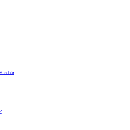
e Mandate
e)