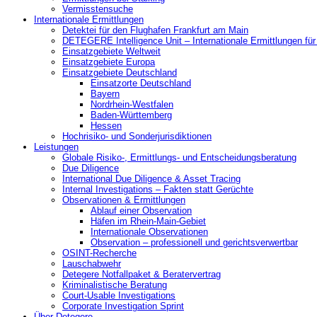
Vermisstensuche
Internationale Ermittlungen
Detektei für den Flughafen Frankfurt am Main
DETEGERE Intelligence Unit – Internationale Ermittlungen fü
Einsatzgebiete Weltweit
Einsatzgebiete Europa
Einsatzgebiete Deutschland
Einsatzorte Deutschland
Bayern
Nordrhein-Westfalen
Baden-Württemberg
Hessen
Hochrisiko- und Sonderjurisdiktionen
Leistungen
Globale Risiko-, Ermittlungs- und Entscheidungsberatung
Due Diligence
International Due Diligence & Asset Tracing
Internal Investigations – Fakten statt Gerüchte
Observationen & Ermittlungen
Ablauf einer Observation
Häfen im Rhein-Main-Gebiet
Internationale Observationen
Observation – professionell und gerichtsverwertbar
OSINT-Recherche
Lauschabwehr
Detegere Notfallpaket & Beratervertrag
Kriminalistische Beratung
Court-Usable Investigations
Corporate Investigation Sprint
Über Detegere