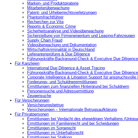
Marken- und Produktpiraterie
Mitarbeiterüberwachung
Patent- und Urheberrechtsverletzungen
Phantomfrachtführer
Recherchen zur Vita
Reports & Economic Crime
Sicherheitsanalyse und Videoüberwachung
Sicherstellung von Firmeneigentum und Leasing-Fahrzeugen
Supply Chain Fraud
Videoüberwachung und Dokumentation
Wirtschaftskriminalität in Deutschland
Lieferantenprüfung & Due Diligence
Führungskräfte-Background-Check & Executive Due Diligence
Für Kanzleien
International Due Diligence & Asset Tracing
Führungskräfte-Background-Check & Executive Due Diligence
Corporate Intelligence & Litigation Support für anspruchsvoll
Forderungs- und Schuldnerermittlungen
Ermittlungen zum finanziellen Hintergrund bei Schuldnern
Personensuche und Adressermittlung
Zeugensuche
Für Versicherungen
Versicherungsbetrug
Versicherungen – Internationale Betrugsaufklärung
Für Privatpersonen
Ermittlungen bei Verdacht des ehewidrigen Verhaltens (Untreu
Ermittlungen im Familienrecht und bei Scheidungen
Ermittlungen im Sorgerecht
Ermittlungen im Unterhaltsrecht
Ermittlungen bei Stalking