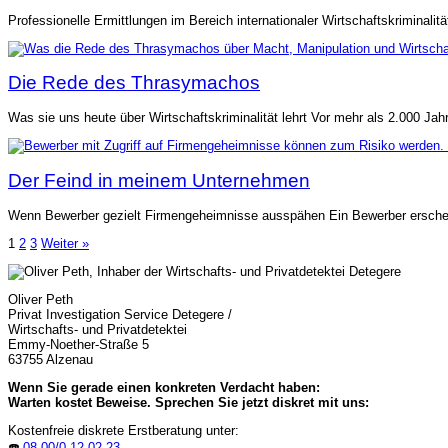
Professionelle Ermittlungen im Bereich internationaler Wirtschaftskriminalitä
Die Rede des Thrasymachos
Was sie uns heute über Wirtschaftskriminalität lehrt Vor mehr als 2.000 Ja
Der Feind in meinem Unternehmen
Wenn Bewerber gezielt Firmengeheimnisse ausspähen Ein Bewerber erscheint
Seitennummerierung
1
2
3
Weiter »
der
Beiträge
Oliver Peth
Privat Investigation Service Detegere /
Wirtschafts- und Privatdetektei
Emmy-Noether-Straße 5
63755 Alzenau
Wenn Sie gerade einen konkreten Verdacht haben:
Warten kostet Beweise. Sprechen Sie jetzt diskret mit uns:
Kostenfreie diskrete Erstberatung unter:
☎️
08 00/0 12 02 23