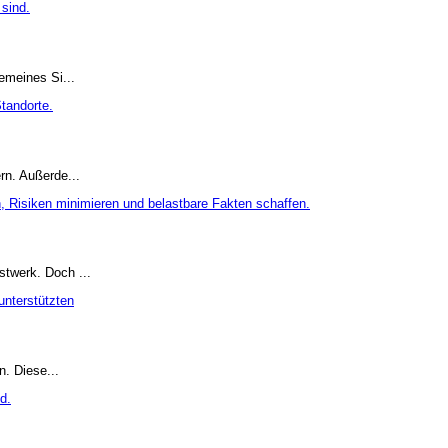
emeines Si...
rn. Außerde...
stwerk. Doch ...
n. Diese...