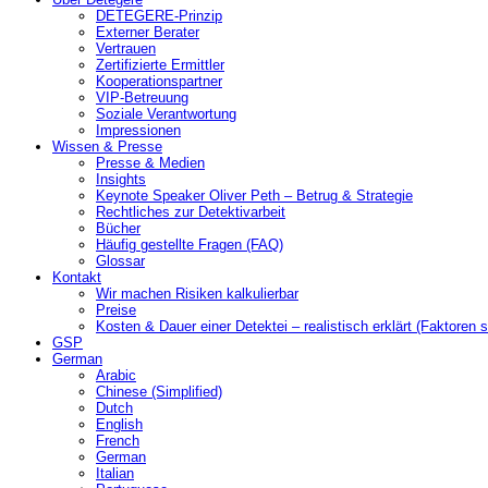
DETEGERE-Prinzip
Externer Berater
Vertrauen
Zertifizierte Ermittler
Kooperationspartner
VIP-Betreuung
Soziale Verantwortung
Impressionen
Wissen & Presse
Presse & Medien
Insights
Keynote Speaker Oliver Peth – Betrug & Strategie
Rechtliches zur Detektivarbeit
Bücher
Häufig gestellte Fragen (FAQ)
Glossar
Kontakt
Wir machen Risiken kalkulierbar
Preise
Kosten & Dauer einer Detektei – realistisch erklärt (Faktoren s
GSP
German
Arabic
Chinese (Simplified)
Dutch
English
French
German
Italian