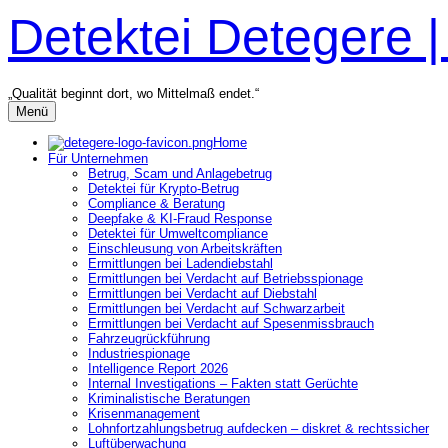
Zum
Detektei Detegere 
Inhalt
überspringen
„Qualität beginnt dort, wo Mittelmaß endet.“
Menü
Home
Für Unternehmen
Betrug, Scam und Anlagebetrug
Detektei für Krypto-Betrug
Compliance & Beratung
Deepfake & KI-Fraud Response
Detektei für Umweltcompliance
Einschleusung von Arbeitskräften
Ermittlungen bei Ladendiebstahl
Ermittlungen bei Verdacht auf Betriebsspionage
Ermittlungen bei Verdacht auf Diebstahl
Ermittlungen bei Verdacht auf Schwarzarbeit
Ermittlungen bei Verdacht auf Spesenmissbrauch
Fahrzeugrückführung
Industriespionage
Intelligence Report 2026
Internal Investigations – Fakten statt Gerüchte
Kriminalistische Beratungen
Krisenmanagement
Lohnfortzahlungsbetrug aufdecken – diskret & rechtssicher
Luftüberwachung