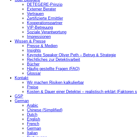
DETEGERE-Prinzip
Externer Berater
Vertrauen
Zertifizierte Ermittler
Kooperationspartner
VIP-Betreuung
Soziale Verantwortung
Impressionen
Wissen & Presse
Presse & Medien
Insights
Keynote Speaker Oliver Peth – Betrug & Strategie
Rechtliches zur Detektivarbeit
Bücher
Häufig gestellte Fragen (FAQ)
Glossar
Kontakt
Wir machen Risiken kalkulierbar
Preise
Kosten & Dauer einer Detektei – realistisch erklärt (Faktoren s
GSP
German
Arabic
Chinese (Simplified)
Dutch
English
French
German
Italian