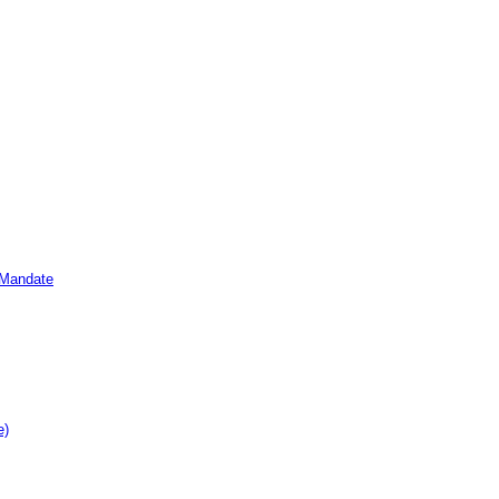
e Mandate
e)