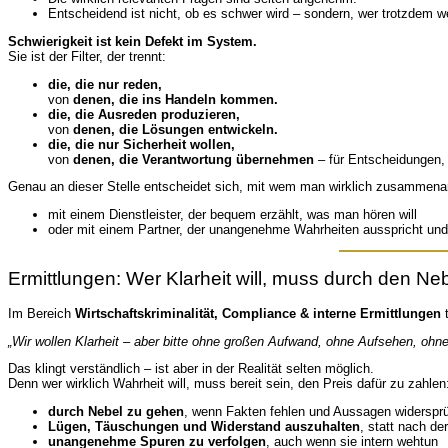
Entscheidend ist nicht, ob es schwer wird – sondern, wer trotzdem we
Schwierigkeit ist kein Defekt im System.
Sie ist der Filter, der trennt:
die, die nur reden,
von
denen, die ins Handeln kommen.
die, die Ausreden produzieren,
von
denen, die Lösungen entwickeln.
die, die nur Sicherheit wollen,
von
denen, die Verantwortung übernehmen
– für Entscheidungen, 
Genau an dieser Stelle entscheidet sich, mit wem man wirklich zusammenarb
mit einem Dienstleister, der bequem erzählt, was man hören will
oder mit einem Partner, der unangenehme Wahrheiten ausspricht und 
Ermittlungen: Wer Klarheit will, muss durch den Ne
Im Bereich
Wirtschaftskriminalität, Compliance & interne Ermittlungen
t
„Wir wollen Klarheit – aber bitte ohne großen Aufwand, ohne Aufsehen, ohn
Das klingt verständlich – ist aber in der Realität selten möglich.
Denn wer wirklich Wahrheit will, muss bereit sein, den Preis dafür zu zahlen
durch Nebel zu gehen
, wenn Fakten fehlen und Aussagen widersprü
Lügen, Täuschungen und Widerstand auszuhalten
, statt nach d
unangenehme Spuren zu verfolgen
, auch wenn sie intern wehtun