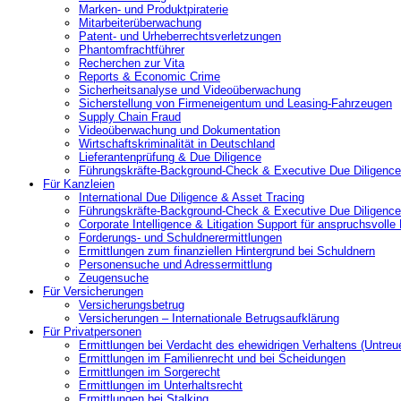
Marken- und Produktpiraterie
Mitarbeiterüberwachung
Patent- und Urheberrechtsverletzungen
Phantomfrachtführer
Recherchen zur Vita
Reports & Economic Crime
Sicherheitsanalyse und Videoüberwachung
Sicherstellung von Firmeneigentum und Leasing-Fahrzeugen
Supply Chain Fraud
Videoüberwachung und Dokumentation
Wirtschaftskriminalität in Deutschland
Lieferantenprüfung & Due Diligence
Führungskräfte-Background-Check & Executive Due Diligence
Für Kanzleien
International Due Diligence & Asset Tracing
Führungskräfte-Background-Check & Executive Due Diligence
Corporate Intelligence & Litigation Support für anspruchsvoll
Forderungs- und Schuldnerermittlungen
Ermittlungen zum finanziellen Hintergrund bei Schuldnern
Personensuche und Adressermittlung
Zeugensuche
Für Versicherungen
Versicherungsbetrug
Versicherungen – Internationale Betrugsaufklärung
Für Privatpersonen
Ermittlungen bei Verdacht des ehewidrigen Verhaltens (Untreu
Ermittlungen im Familienrecht und bei Scheidungen
Ermittlungen im Sorgerecht
Ermittlungen im Unterhaltsrecht
Ermittlungen bei Stalking