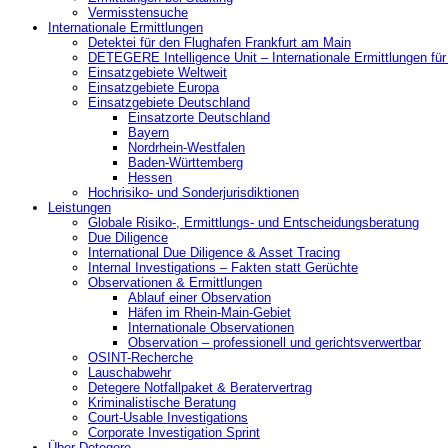
Vermisstensuche
Internationale Ermittlungen
Detektei für den Flughafen Frankfurt am Main
DETEGERE Intelligence Unit – Internationale Ermittlungen fü
Einsatzgebiete Weltweit
Einsatzgebiete Europa
Einsatzgebiete Deutschland
Einsatzorte Deutschland
Bayern
Nordrhein-Westfalen
Baden-Württemberg
Hessen
Hochrisiko- und Sonderjurisdiktionen
Leistungen
Globale Risiko-, Ermittlungs- und Entscheidungsberatung
Due Diligence
International Due Diligence & Asset Tracing
Internal Investigations – Fakten statt Gerüchte
Observationen & Ermittlungen
Ablauf einer Observation
Häfen im Rhein-Main-Gebiet
Internationale Observationen
Observation – professionell und gerichtsverwertbar
OSINT-Recherche
Lauschabwehr
Detegere Notfallpaket & Beratervertrag
Kriminalistische Beratung
Court-Usable Investigations
Corporate Investigation Sprint
Über Detegere