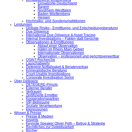
Einsatzorte Deutschland
Bayern
Nordrhein-Westfalen
Baden-Württemberg
Hessen
Hochrisiko- und Sonderjurisdiktionen
Leistungen
Globale Risiko-, Ermittlungs- und Entscheidungsberatung
Due Diligence
International Due Diligence & Asset Tracing
Internal Investigations – Fakten statt Gerüchte
Observationen & Ermittlungen
Ablauf einer Observation
Häfen im Rhein-Main-Gebiet
Internationale Observationen
Observation – professionell und gerichtsverwertbar
OSINT-Recherche
Lauschabwehr
Detegere Notfallpaket & Beratervertrag
Kriminalistische Beratung
Court-Usable Investigations
Corporate Investigation Sprint
Über Detegere
DETEGERE-Prinzip
Externer Berater
Vertrauen
Zertifizierte Ermittler
Kooperationspartner
VIP-Betreuung
Soziale Verantwortung
Impressionen
Wissen & Presse
Presse & Medien
Insights
Keynote Speaker Oliver Peth – Betrug & Strategie
Rechtliches zur Detektivarbeit
Bücher