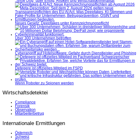
„Shoe Dog“ über Erfolg, Risiken und Wirtschaftskriminalität
Neues Gesetz: Deepfakes unter Kennzeichnungspflicht
Über 300 Unternehmen betroffen
Cyberangriff auf Hotelsoftware: Gefahr durch Dienstleister und Phishing
Detegere ist offizielles Mitglied im FSPD
Wenn Roboter zu Spionen werden
Wirtschaftsdetektei
Compliance
Forensik
Observation
Mitarbeiterbetrug
Internationale Ermittlungen
Österreich
Schweiz