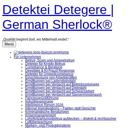
Zum
Detektei Detegere |
Inhalt
überspringen
German Sherlock®
„Qualität beginnt dort, wo Mittelmaß endet.“
Menü
Home
Für Unternehmen
Betrug, Scam und Anlagebetrug
Detektei für Krypto-Betrug
Compliance & Beratung
Deepfake & KI-Fraud Response
Detektei für Umweltcompliance
Einschleusung von Arbeitskräften
Ermittlungen bei Ladendiebstahl
Ermittlungen bei Verdacht auf Betriebsspionage
Ermittlungen bei Verdacht auf Diebstahl
Ermittlungen bei Verdacht auf Schwarzarbeit
Ermittlungen bei Verdacht auf Spesenmissbrauch
Fahrzeugrückführung
Industriespionage
Intelligence Report 2026
Internal Investigations – Fakten statt Gerüchte
Kriminalistische Beratungen
Krisenmanagement
Lohnfortzahlungsbetrug aufdecken – diskret & rechtssicher
Luftüberwachung
Marken- und Produktpiraterie