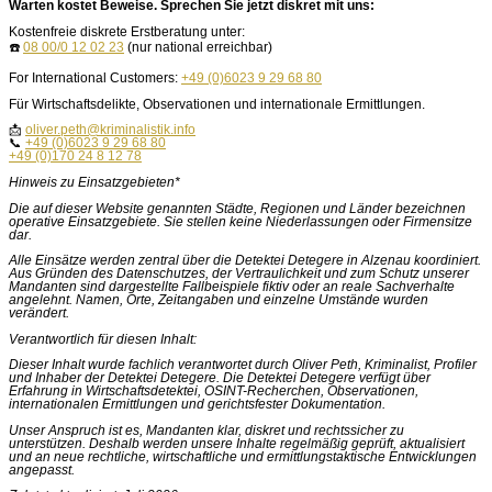
Warten kostet Beweise. Sprechen Sie jetzt diskret mit uns:
Kostenfreie diskrete Erstberatung unter:
☎️
08 00/0 12 02 23
(nur national erreichbar)
For International Customers:
+49 (0)6023 9 29 68 80
Für Wirtschaftsdelikte, Observationen und internationale Ermittlungen.
📩
oliver.peth@kriminalistik.info
📞
+49 (0)6023 9 29 68 80
+49 (0)170 24 8 12 78
Hinweis zu Einsatzgebieten*
Die auf dieser Website genannten Städte, Regionen und Länder bezeichnen
operative Einsatzgebiete. Sie stellen keine Niederlassungen oder Firmensitze
dar.
Alle Einsätze werden zentral über die Detektei Detegere in Alzenau koordiniert.
Aus Gründen des Datenschutzes, der Vertraulichkeit und zum Schutz unserer
Mandanten sind dargestellte Fallbeispiele fiktiv oder an reale Sachverhalte
angelehnt. Namen, Orte, Zeitangaben und einzelne Umstände wurden
verändert.
Verantwortlich für diesen Inhalt:
Dieser Inhalt wurde fachlich verantwortet durch Oliver Peth, Kriminalist, Profiler
und Inhaber der Detektei Detegere. Die Detektei Detegere verfügt über
Erfahrung in Wirtschaftsdetektei, OSINT-Recherchen, Observationen,
internationalen Ermittlungen und gerichtsfester Dokumentation.
Unser Anspruch ist es, Mandanten klar, diskret und rechtssicher zu
unterstützen. Deshalb werden unsere Inhalte regelmäßig geprüft, aktualisiert
und an neue rechtliche, wirtschaftliche und ermittlungstaktische Entwicklungen
angepasst.