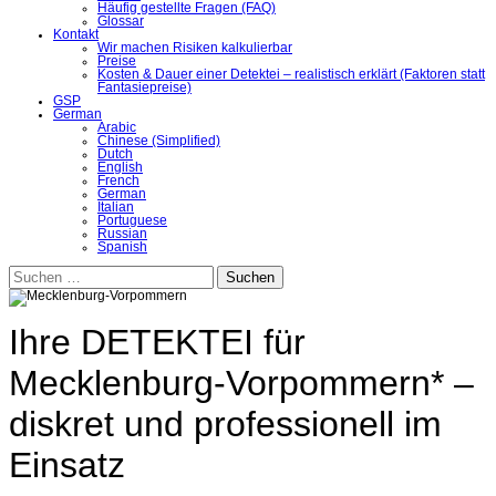
Häufig gestellte Fragen (FAQ)
Glossar
Kontakt
Wir machen Risiken kalkulierbar
Preise
Kosten & Dauer einer Detektei – realistisch erklärt (Faktoren statt
Fantasiepreise)
GSP
German
Arabic
Chinese (Simplified)
Dutch
English
French
German
Italian
Portuguese
Russian
Spanish
Suchen
nach:
Ihre DETEKTEI für
Mecklenburg-Vorpommern* –
diskret und professionell im
Einsatz