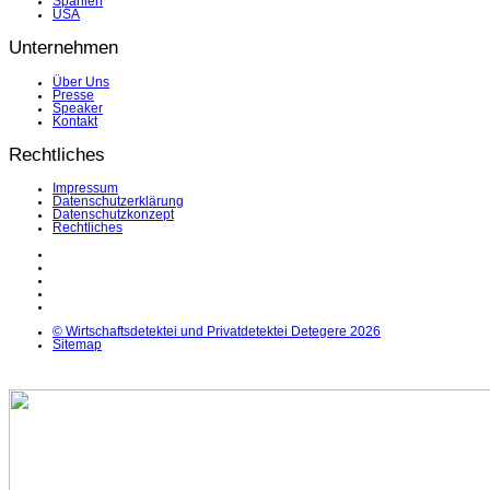
Spanien
USA
Unternehmen
Über Uns
Presse
Speaker
Kontakt
Rechtliches
Impressum
Datenschutzerklärung
Datenschutzkonzept
Rechtliches
LinkedIn
Facebook
Instagram
YouTube
X
© Wirtschaftsdetektei und Privatdetektei Detegere 2026
Sitemap