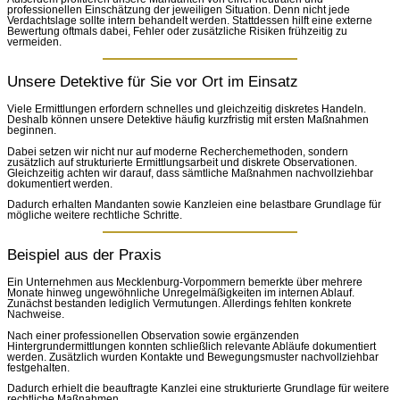
professionellen Einschätzung der jeweiligen Situation. Denn nicht jede
Verdachtslage sollte intern behandelt werden. Stattdessen hilft eine externe
Bewertung oftmals dabei, Fehler oder zusätzliche Risiken frühzeitig zu
vermeiden.
Unsere Detektive für Sie vor Ort im Einsatz
Viele Ermittlungen erfordern schnelles und gleichzeitig diskretes Handeln.
Deshalb können unsere Detektive häufig kurzfristig mit ersten Maßnahmen
beginnen.
Dabei setzen wir nicht nur auf moderne Recherchemethoden, sondern
zusätzlich auf strukturierte Ermittlungsarbeit und diskrete Observationen.
Gleichzeitig achten wir darauf, dass sämtliche Maßnahmen nachvollziehbar
dokumentiert werden.
Dadurch erhalten Mandanten sowie Kanzleien eine belastbare Grundlage für
mögliche weitere rechtliche Schritte.
Beispiel aus der Praxis
Ein Unternehmen aus Mecklenburg-Vorpommern bemerkte über mehrere
Monate hinweg ungewöhnliche Unregelmäßigkeiten im internen Ablauf.
Zunächst bestanden lediglich Vermutungen. Allerdings fehlten konkrete
Nachweise.
Nach einer professionellen Observation sowie ergänzenden
Hintergrundermittlungen konnten schließlich relevante Abläufe dokumentiert
werden. Zusätzlich wurden Kontakte und Bewegungsmuster nachvollziehbar
festgehalten.
Dadurch erhielt die beauftragte Kanzlei eine strukturierte Grundlage für weitere
rechtliche Maßnahmen.