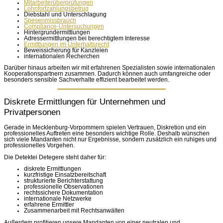
Mitarbeiterüberprüfungen
Lohnfortzahlungsbetrug
Diebstahl und Unterschlagung
Spesenmissbrauch
Compliance-Untersuchungen
Hintergrundermittlungen
Adressermittlungen bei berechtigtem Interesse
Ermittlungen im Unterhaltsrecht
Beweissicherung für Kanzleien
internationalen Recherchen
Darüber hinaus arbeiten wir mit erfahrenen Spezialisten sowie internationalen
Kooperationspartnern zusammen. Dadurch können auch umfangreiche oder
besonders sensible Sachverhalte effizient bearbeitet werden.
Diskrete Ermittlungen für Unternehmen und
Privatpersonen
Gerade in Mecklenburg-Vorpommern spielen Vertrauen, Diskretion und ein
professionelles Auftreten eine besonders wichtige Rolle. Deshalb wünschen
sich viele Mandanten nicht nur Ergebnisse, sondern zusätzlich ein ruhiges und
professionelles Vorgehen.
Die Detektei Detegere steht daher für:
diskrete Ermittlungen
kurzfristige Einsatzbereitschaft
strukturierte Berichterstattung
professionelle Observationen
rechtssichere Dokumentation
internationale Netzwerke
erfahrene Ermittler
Zusammenarbeit mit Rechtsanwälten
Außerdem profitieren unsere Mandanten von einer neutralen und