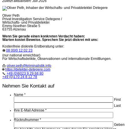
Zuletzt aktualisiert: Juli 2026
Oliver Peth
Privat Investigation Service Detegere /
Wirtschafts- und Privatdetektei
Emmy-Noether-Straße 5
63755 Alzenau
Wenn Sie gerade einen konkreten Verdacht haben:
Warten kostet Beweise. Sprechen Sie jetzt diskret mit uns:
Kostenfreie diskrete Erstberatung unter:
☎️
08 00/0 12 02 23
(nur national erreichbar)
Für Wirtschaftsdelikte, Observationen und internationale Ermittlungen.
📩
oliver.peth@kriminalistik.info
🌐
https://detektei-detegere.com
📞
+49 (0)6023 9 29 68 80
+49 (0)170 24 8 12 78
Nehmen Sie Kontakt auf
Name
*
First
Last
Ihre E-Mail Adresse
*
Rückrufnummer
*
Geben