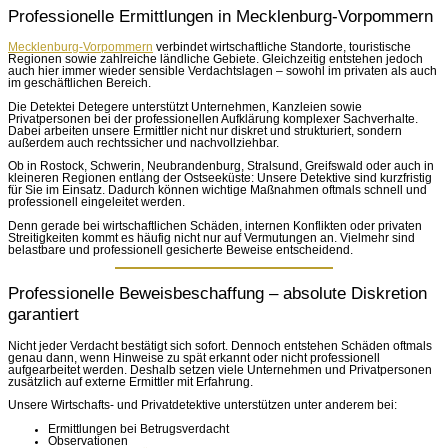
Professionelle Ermittlungen in Mecklenburg-Vorpommern
Mecklenburg-Vorpommern
verbindet wirtschaftliche Standorte, touristische
Regionen sowie zahlreiche ländliche Gebiete. Gleichzeitig entstehen jedoch
auch hier immer wieder sensible Verdachtslagen – sowohl im privaten als auch
im geschäftlichen Bereich.
Die Detektei Detegere unterstützt Unternehmen, Kanzleien sowie
Privatpersonen bei der professionellen Aufklärung komplexer Sachverhalte.
Dabei arbeiten unsere Ermittler nicht nur diskret und strukturiert, sondern
außerdem auch rechtssicher und nachvollziehbar.
Ob in Rostock, Schwerin, Neubrandenburg, Stralsund, Greifswald oder auch in
kleineren Regionen entlang der Ostseeküste: Unsere Detektive sind kurzfristig
für Sie im Einsatz. Dadurch können wichtige Maßnahmen oftmals schnell und
professionell eingeleitet werden.
Denn gerade bei wirtschaftlichen Schäden, internen Konflikten oder privaten
Streitigkeiten kommt es häufig nicht nur auf Vermutungen an. Vielmehr sind
belastbare und professionell gesicherte Beweise entscheidend.
Professionelle Beweisbeschaffung – absolute Diskretion
garantiert
Nicht jeder Verdacht bestätigt sich sofort. Dennoch entstehen Schäden oftmals
genau dann, wenn Hinweise zu spät erkannt oder nicht professionell
aufgearbeitet werden. Deshalb setzen viele Unternehmen und Privatpersonen
zusätzlich auf externe Ermittler mit Erfahrung.
Unsere Wirtschafts- und Privatdetektive unterstützen unter anderem bei:
Ermittlungen bei Betrugsverdacht
Observationen