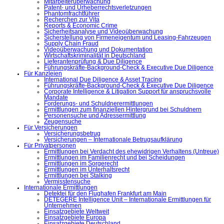
Mitarbeiterüberwachung
Patent- und Urheberrechtsverletzungen
Phantomfrachtführer
Recherchen zur Vita
Reports & Economic Crime
Sicherheitsanalyse und Videoüberwachung
Sicherstellung von Firmeneigentum und Leasing-Fahrzeugen
Supply Chain Fraud
Videoüberwachung und Dokumentation
Wirtschaftskriminalität in Deutschland
Lieferantenprüfung & Due Diligence
Führungskräfte-Background-Check & Executive Due Diligence
Für Kanzleien
International Due Diligence & Asset Tracing
Führungskräfte-Background-Check & Executive Due Diligence
Corporate Intelligence & Litigation Support für anspruchsvolle
Mandate
Forderungs- und Schuldnerermittlungen
Ermittlungen zum finanziellen Hintergrund bei Schuldnern
Personensuche und Adressermittlung
Zeugensuche
Für Versicherungen
Versicherungsbetrug
Versicherungen – Internationale Betrugsaufklärung
Für Privatpersonen
Ermittlungen bei Verdacht des ehewidrigen Verhaltens (Untreue)
Ermittlungen im Familienrecht und bei Scheidungen
Ermittlungen im Sorgerecht
Ermittlungen im Unterhaltsrecht
Ermittlungen bei Stalking
Vermisstensuche
Internationale Ermittlungen
Detektei für den Flughafen Frankfurt am Main
DETEGERE Intelligence Unit – Internationale Ermittlungen für
Unternehmen
Einsatzgebiete Weltweit
Einsatzgebiete Europa
Einsatzgebiete Deutschland