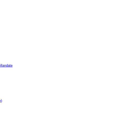
e Mandate
e)