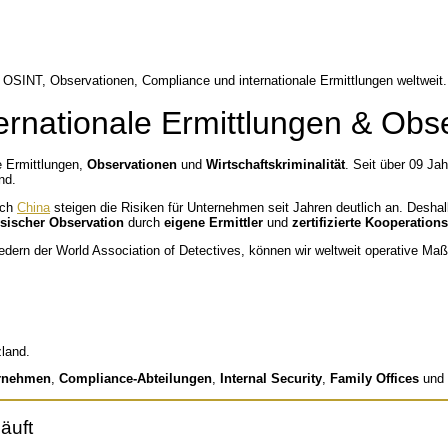
ternationale Ermittlungen & Obs
le Ermittlungen,
Observationen
und
Wirtschaftskriminalität
. Seit über 09 Ja
nd.
ach
China
steigen die Risiken für Unternehmen seit Jahren deutlich an. Desha
sischer Observation
durch
eigene Ermittler
und
zertifizierte Kooperation
iedern der
World Association of Detectives
, können wir weltweit operative Ma
zland.
ernehmen
,
Compliance-Abteilungen
,
Internal Security
,
Family Offices
und
äuft