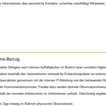
le Informationen über persönliche Kontakte, scheinbar unauffällige Mitarbeiter
hina-Bezug
ektei Detegere nach internen Auffälligkeiten im Bereich einer sensiblen Hight
tudent innerhalb des Unternehmens vertrauliche Entwicklungsdaten an extern
pezialisten gemeinsam mit der internen IT-Abteilung und den betreuenden Re
ler Kommunikationsmuster. Parallel dazu wurden diskrete Observationsteam
rhalb der normalen Arbeitszeiten im Unternehmen aufhielt. Gleichzeitig ergab
hrere Tage hinweg im Rahmen physischer Observationen.