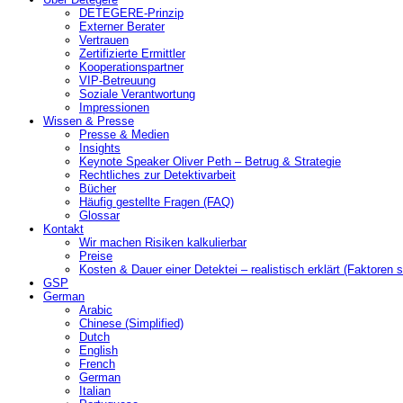
DETEGERE-Prinzip
Externer Berater
Vertrauen
Zertifizierte Ermittler
Kooperationspartner
VIP-Betreuung
Soziale Verantwortung
Impressionen
Wissen & Presse
Presse & Medien
Insights
Keynote Speaker Oliver Peth – Betrug & Strategie
Rechtliches zur Detektivarbeit
Bücher
Häufig gestellte Fragen (FAQ)
Glossar
Kontakt
Wir machen Risiken kalkulierbar
Preise
Kosten & Dauer einer Detektei – realistisch erklärt (Faktoren s
GSP
German
Arabic
Chinese (Simplified)
Dutch
English
French
German
Italian