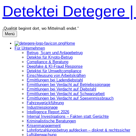
Zum
Detektei Detegere 
Inhalt
überspringen
„Qualität beginnt dort, wo Mittelmaß endet.“
Menü
Home
Für Unternehmen
Betrug, Scam und Anlagebetrug
Detektei für Krypto-Betrug
Compliance & Beratung
Deepfake & KI-Fraud Response
Detektei für Umweltcompliance
Einschleusung von Arbeitskräften
Ermittlungen bei Ladendiebstahl
Ermittlungen bei Verdacht auf Betriebsspionage
Ermittlungen bei Verdacht auf Diebstahl
Ermittlungen bei Verdacht auf Schwarzarbeit
Ermittlungen bei Verdacht auf Spesenmissbrauch
Fahrzeugrückführung
Industriespionage
Intelligence Report 2026
Internal Investigations – Fakten statt Gerüchte
Kriminalistische Beratungen
Krisenmanagement
Lohnfortzahlungsbetrug aufdecken – diskret & rechtssicher
Luftüberwachung