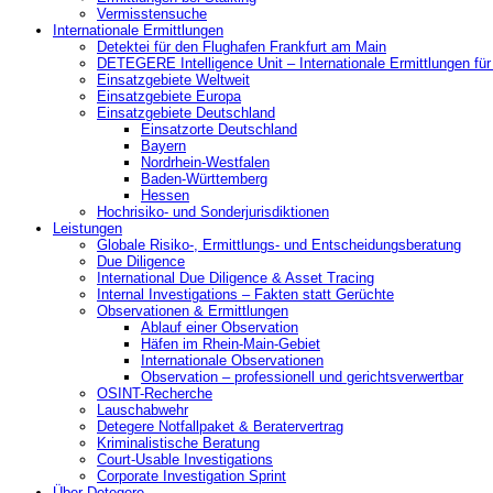
Vermisstensuche
Internationale Ermittlungen
Detektei für den Flughafen Frankfurt am Main
DETEGERE Intelligence Unit – Internationale Ermittlungen fü
Einsatzgebiete Weltweit
Einsatzgebiete Europa
Einsatzgebiete Deutschland
Einsatzorte Deutschland
Bayern
Nordrhein-Westfalen
Baden-Württemberg
Hessen
Hochrisiko- und Sonderjurisdiktionen
Leistungen
Globale Risiko-, Ermittlungs- und Entscheidungsberatung
Due Diligence
International Due Diligence & Asset Tracing
Internal Investigations – Fakten statt Gerüchte
Observationen & Ermittlungen
Ablauf einer Observation
Häfen im Rhein-Main-Gebiet
Internationale Observationen
Observation – professionell und gerichtsverwertbar
OSINT-Recherche
Lauschabwehr
Detegere Notfallpaket & Beratervertrag
Kriminalistische Beratung
Court-Usable Investigations
Corporate Investigation Sprint
Über Detegere