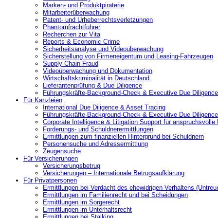
Marken- und Produktpiraterie
Mitarbeiterüberwachung
Patent- und Urheberrechtsverletzungen
Phantomfrachtführer
Recherchen zur Vita
Reports & Economic Crime
Sicherheitsanalyse und Videoüberwachung
Sicherstellung von Firmeneigentum und Leasing-Fahrzeugen
Supply Chain Fraud
Videoüberwachung und Dokumentation
Wirtschaftskriminalität in Deutschland
Lieferantenprüfung & Due Diligence
Führungskräfte-Background-Check & Executive Due Diligence
Für Kanzleien
International Due Diligence & Asset Tracing
Führungskräfte-Background-Check & Executive Due Diligence
Corporate Intelligence & Litigation Support für anspruchsvoll
Forderungs- und Schuldnerermittlungen
Ermittlungen zum finanziellen Hintergrund bei Schuldnern
Personensuche und Adressermittlung
Zeugensuche
Für Versicherungen
Versicherungsbetrug
Versicherungen – Internationale Betrugsaufklärung
Für Privatpersonen
Ermittlungen bei Verdacht des ehewidrigen Verhaltens (Untreu
Ermittlungen im Familienrecht und bei Scheidungen
Ermittlungen im Sorgerecht
Ermittlungen im Unterhaltsrecht
Ermittlungen bei Stalking