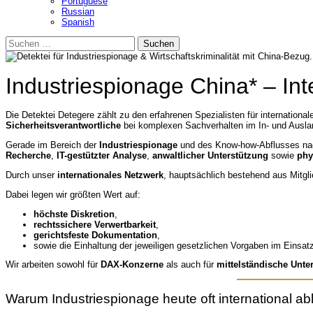
Portuguese
Russian
Spanish
Suchen
nach:
Industriespionage China* – In
Die Detektei Detegere zählt zu den erfahrenen Spezialisten für internationa
Sicherheitsverantwortliche
bei komplexen Sachverhalten im In- und Ausla
Gerade im Bereich der
Industriespionage
und des Know-how-Abflusses n
Recherche
,
IT-gestützter Analyse
,
anwaltlicher Unterstützung
sowie
phy
Durch unser
internationales Netzwerk
, hauptsächlich bestehend aus Mitgl
Dabei legen wir größten Wert auf:
höchste Diskretion
,
rechtssichere Verwertbarkeit
,
gerichtsfeste Dokumentation
,
sowie die Einhaltung der jeweiligen gesetzlichen Vorgaben im Einsat
Wir arbeiten sowohl für
DAX-Konzerne
als auch für
mittelständische Unt
Warum Industriespionage heute oft international abl