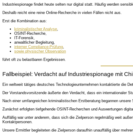
Industriespionage findet heute selten nur digital statt. Häufig werden sensib
Deshalb reicht eine reine Online-Recherche in vielen Fällen nicht aus.
Erst die Kombination aus:
kriminalistischer Analyse
,
OSINT-Recherche,
IT-Forensik,
anwaltlicher Begleitung,
interner Compliance-Prüfung
,
sowie physischer Observation
führt oft zu belastbaren Ergebnissen.
Fallbeispiel: Verdacht auf Industriespionage mit C
Ein weltweit tätiges deutsches Technologieunternehmen kontaktierte die Det
Der Vorstandsvorsitzende äußerte den Verdacht, dass ein internationaler S
Nach einer umfangreichen kriminalistischen Erstberatung begannen unsere S
Zunächst erfolgten tiefgehende OSINT-Recherchen und Auswertungen digita
Auffällig war unter anderem, dass sich die Zielperson regelmäßig weit auße
Kontaktpersonen.
Unsere Ermittler begleiteten die Zielperson daraufhin unauffällig über me